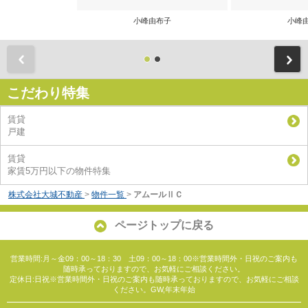
小峰由布子
小峰
前
こだわり特集
賃貸
戸建
賃貸
家賃5万円以下の物件特集
株式会社大城不動産
>
物件一覧
>
アムールⅡＣ
ページトップに戻る
営業時間:月～金09：00～18：30 土09：00～18：00※営業時間外・日祝のご案内も
随時承っておりますので、お気軽にご相談ください。
定休日:日祝※営業時間外・日祝のご案内も随時承っておりますので、お気軽にご相談
ください。GW,年末年始