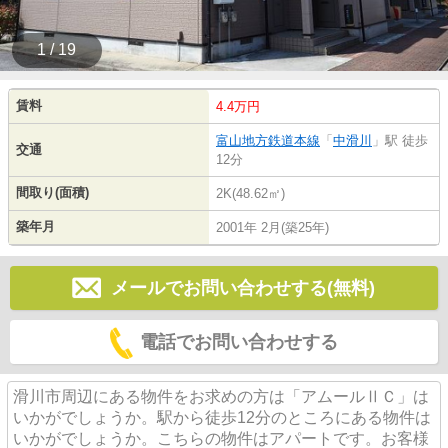
1 / 19
賃料
4.4万円
富山地方鉄道本線
「
中滑川
」駅 徒歩
交通
12分
間取り(面積)
2K(48.62㎡)
築年月
2001年 2月(築25年)
メールでお問い合わせする(無料)
電話でお問い合わせする
滑川市周辺にある物件をお求めの方は「アムールⅡＣ」は
いかがでしょうか。駅から徒歩12分のところにある物件は
いかがでしょうか。こちらの物件はアパートです。お客様