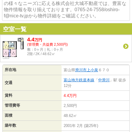
の様々なニーズに応える株式会社大城不動産では、豊富な
物件情報を取り揃えております。0765-24-7558/oshiro-
f@nice-tv.jpから物件詳細をご確認ください。
空室一覧
4.4
万
円
(管理費・共益費 2,500円)
敷：0ヶ月｜礼：0ヶ月
2階 / 2K / 48.62㎡
所在地
富山県
滑川市
上小泉
６７０
富山地方鉄道本線
「
中滑川
」駅 徒歩
交通
12分
賃料
4.4万円
管理費等
2,500円
面積
48.62㎡
築年数
2001年 2月 (築25年)