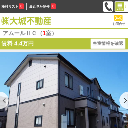
0
0
検討リスト
最近見た物件
お問合せ
アムールⅡＣ（
1
室）
賃料
4.4万円
空室情報を確認