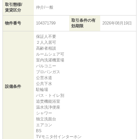
取引態様/
仲介/一般
賃貸区分
取引条件の有
物件番号
104371799
2026年08月19日
効期限
保証人不要
２人入居可
高齢者相談
ルームシェア可
室内洗濯機置場
バルコニー
プロパンガス
公営水道
公共下水
設備条件
駐輪場
バス・トイレ別
追焚機能浴室
温水洗浄便座
シャワー
独立洗面台
エアコン
BS
TVモニタ付インターホン