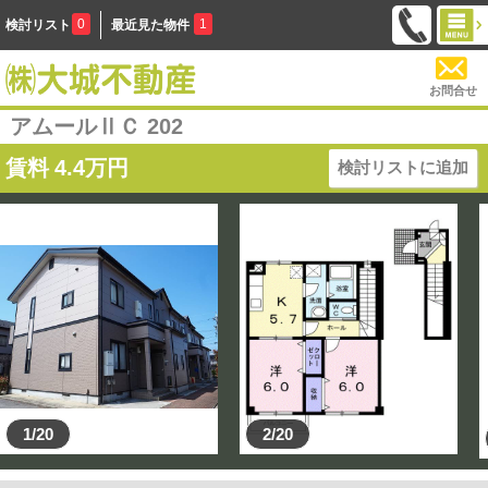
0
1
検討リスト
最近見た物件
お問合せ
アムールⅡＣ 202
賃料
4.4
万円
検討リストに追加
1/20
2/20