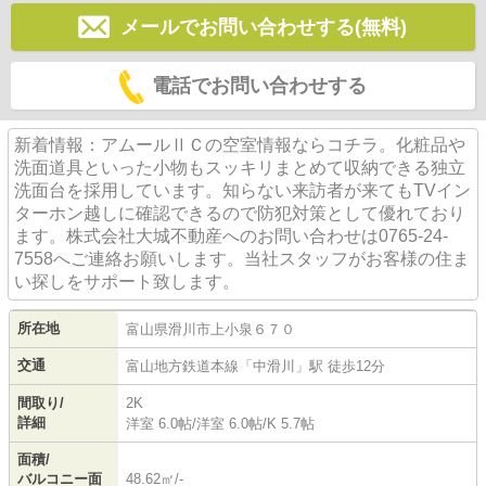
メールでお問い合わせする(無料)
電話でお問い合わせする
新着情報：アムールⅡＣの空室情報ならコチラ。化粧品や
洗面道具といった小物もスッキリまとめて収納できる独立
洗面台を採用しています。知らない来訪者が来てもTVイン
ターホン越しに確認できるので防犯対策として優れており
ます。株式会社大城不動産へのお問い合わせは0765-24-
7558へご連絡お願いします。当社スタッフがお客様の住ま
い探しをサポート致します。
所在地
富山県
滑川市
上小泉
６７０
交通
富山地方鉄道本線
「
中滑川
」駅 徒歩12分
間取り/
2K
詳細
洋室 6.0帖
/
洋室 6.0帖
/
K 5.7帖
面積/
バルコニー面
48.62㎡/-