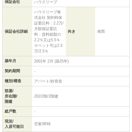
保証会社
ハウスリーブ
ハウスリーブ株
式会社 契約時保
証委託料：2.2万/
月額保証委託
保証会社詳細
向き
南西
料：賃料総額の
2.2％又は5.5％
※ペット可は2.5
万/2.5％
築年月
2001年 2月 (築25年)
契約期間
-
種別/構造
アパート/鉄骨造
部屋/
所在階/
202/2階/2階建
階建
総戸数
-
現況/
空家/即時
入居可能日