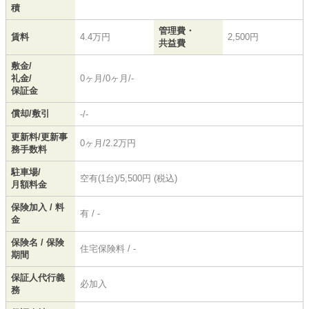
積
管理費・
賃料
4.4万円
2,500円
共益費
敷金/
礼金/
0ヶ月/0ヶ月/-
保証金
償却/敷引
-/-
更新料/更新事
0ヶ月/2.2万円
務手数料
駐車場/
空有(1台)/5,500円 (税込)
月額料金
保険加入 / 料
有 / -
金
保険名 / 保険
住宅保険料 / -
期間
保証人代行義
必加入
務