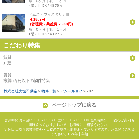
敷：0ヶ月｜礼：1ヶ月
2階 / 1LDK / 46.28㎡
ドムス・ウィスタリアⅢ
4.25
万
円
(管理費・共益費 2,300円)
敷：0ヶ月｜礼：1ヶ月
1階 / 1LDK / 48.27㎡
こだわり特集
賃貸
戸建
賃貸
家賃5万円以下の物件特集
株式会社大城不動産
>
物件一覧
>
アムールⅡＣ
>
202
ページトップに戻る
営業時間:月～金09：00～18：30 土09：00～18：00※営業時間外・日祝のご案内も
随時承っておりますので、お気軽にご相談ください。
定休日:日祝※営業時間外・日祝のご案内も随時承っておりますので、お気軽にご相談
ください。GW,年末年始