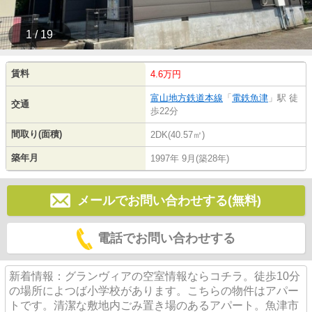
1 / 19
賃料
4.6万円
富山地方鉄道本線
「
電鉄魚津
」駅 徒
交通
歩22分
間取り(面積)
2DK(40.57㎡)
築年月
1997年 9月(築28年)
メールでお問い合わせする(無料)
電話でお問い合わせする
新着情報：グランヴィアの空室情報ならコチラ。徒歩10分
の場所によつば小学校があります。こちらの物件はアパー
トです。清潔な敷地内ごみ置き場のあるアパート。魚津市