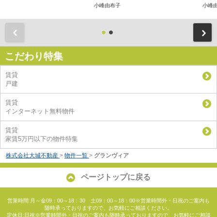
小峰由布子
小峰
前
こだわり特集
賃貸
戸建
賃貸
インターネット無料物件
賃貸
家賃5万円以下の物件特集
株式会社大城不動産
>
物件一覧
>
グランヴィア
ページトップに戻る
営業時間:月～金09：00～18：30 土09：00～18：00※営業時間外・日祝のご案内も
随時承っておりますので、お気軽にご相談ください。
定休日:日祝※営業時間外・日祝のご案内も随時承っておりますので、お気軽にご相談