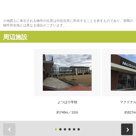
※地図上に表示される物件の位置は付近住所に所在することを表すものであり、実際の
物件所在地とは異なる場合がございます。
周辺施設
よつば小学校
マクドナル
約748m／10分
約827
前