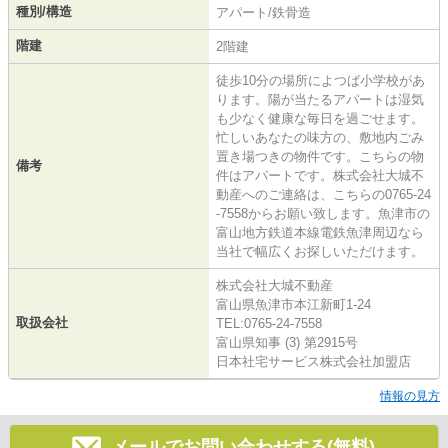
種別/構造
アパート/鉄骨造
階建
2階建
徒歩10分の場所によつば小学校があ
ります。陽が当たるアパートは湿気
も少なく健康な毎日を過ごせます。
忙しいあなたの味方の、敷地内ごみ
置き場つきの物件です。こちらの物
備考
件はアパートです。株式会社大城不
動産へのご連絡は、こちらの0765-24
-7558からお願い致します。魚津市の
富山地方鉄道本線電鉄魚津周辺なら
当社で幅広くお探しいただけます。
株式会社大城不動産
富山県魚津市本江新町1-24
取扱会社
TEL:0765-24-7558
富山県知事 (3) 第2915号
日本社宅サービス株式会社加盟店
情報の見方
メールでお問い合わせする(無料)