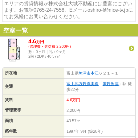
エリアの賃貸情報が株式会社大城不動産には豊富にござい
ます。お電話0765-24-7558、Eメールoshiro-f@nice-tv.jpに
てお気軽にお問い合わせください。
空室一覧
4.6
万
円
(管理費・共益費 2,200円)
敷：0ヶ月｜礼：0ヶ月
2階 / 2DK / 40.57㎡
所在地
富山県
魚津市
本江
６２１－１
富山地方鉄道本線
「
電鉄魚津
」駅 徒
交通
歩22分
賃料
4.6万円
管理費等
2,200円
面積
40.57㎡
築年数
1997年 9月 (築28年)