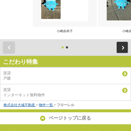
小峰由布子
小峰
前
こだわり特集
賃貸
戸建
賃貸
インターネット無料物件
株式会社大城不動産
>
物件一覧
>
フローレル
ページトップに戻る