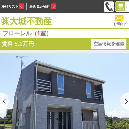
0
0
検討リスト
最近見た物件
お問合せ
フローレル（
1
室）
賃料
5.1万円
空室情報を確認