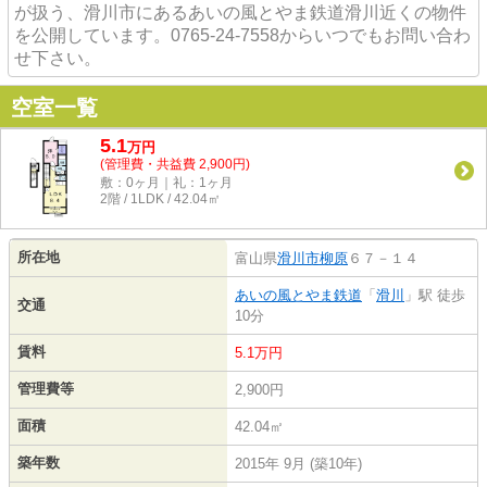
が扱う、滑川市にあるあいの風とやま鉄道滑川近くの物件
を公開しています。0765-24-7558からいつでもお問い合わ
せ下さい。
空室一覧
5.1
万
円
(管理費・共益費 2,900円)
敷：0ヶ月｜礼：1ヶ月
2階 / 1LDK / 42.04㎡
所在地
富山県
滑川市
柳原
６７－１４
あいの風とやま鉄道
「
滑川
」駅 徒歩
交通
10分
賃料
5.1万円
管理費等
2,900円
面積
42.04㎡
築年数
2015年 9月 (築10年)