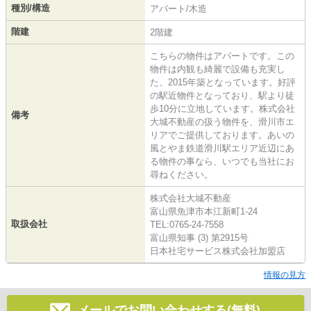
種別/構造
アパート/木造
階建
2階建
こちらの物件はアパートです。この
物件は内観も綺麗で設備も充実し
た、2015年築となっています。好評
の駅近物件となっており、駅より徒
歩10分に立地しています。株式会社
備考
大城不動産の扱う物件を、滑川市エ
リアでご提供しております。あいの
風とやま鉄道滑川駅エリア近辺にあ
る物件の事なら、いつでも当社にお
尋ねください。
株式会社大城不動産
富山県魚津市本江新町1-24
取扱会社
TEL:0765-24-7558
富山県知事 (3) 第2915号
日本社宅サービス株式会社加盟店
情報の見方
メールでお問い合わせする(無料)