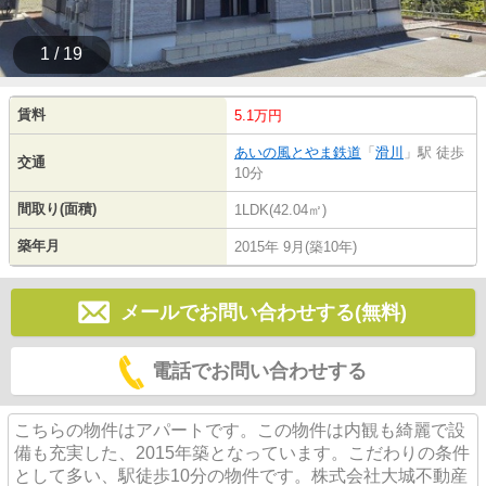
1 / 19
賃料
5.1万円
あいの風とやま鉄道
「
滑川
」駅 徒歩
交通
10分
間取り(面積)
1LDK(42.04㎡)
築年月
2015年 9月(築10年)
メールでお問い合わせする(無料)
電話でお問い合わせする
こちらの物件はアパートです。この物件は内観も綺麗で設
備も充実した、2015年築となっています。こだわりの条件
として多い、駅徒歩10分の物件です。株式会社大城不動産