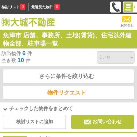
0
0
検討リスト
最近見た物件
お問合せ
魚津市 店舗、事務所、土地(賃貸)、住宅以外建
物全部、駐車場一覧
6
該当物件
件
10
空き数
件
さらに条件を絞り込む
物件リクエスト
チェックした物件をまとめて
検討リストに追加
お問い合わせ