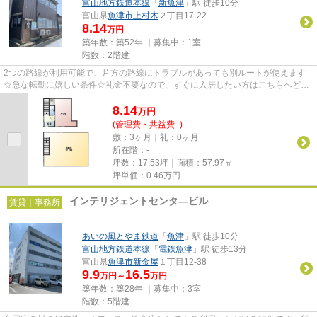
富山地方鉄道本線
「
新魚津
」駅 徒歩10分
富山県
魚津市
上村木
２丁目17-22
8.14
万円
築年数：築52年 ｜募集中：
1室
階数：2階建
2つの路線が利用可能で、片方の路線にトラブルがあっても別ルートが使えます
☆急な転勤に嬉しい条件☆礼金不要なので、すぐに入居したい方はこちらへどう
ぞ☆賃料10万円以下をご希望のお...
8.14
万
円
(管理費・共益費 -)
敷：3ヶ月｜礼：0ヶ月
所在階：-
坪数：17.53坪｜面積：57.97㎡
坪単価：
0.46
万円
インテリジェントセンタ―ビル
賃貸｜事務所
あいの風とやま鉄道
「
魚津
」駅 徒歩10分
富山地方鉄道本線
「
電鉄魚津
」駅 徒歩13分
富山県
魚津市
新金屋
１丁目12-38
9.9
16.5
万円～
万円
築年数：築28年 ｜募集中：
3室
階数：5階建