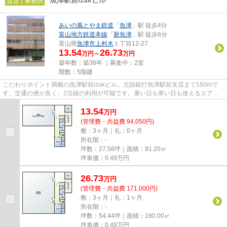
賃貸｜事務所
あいの風とやま鉄道
「
魚津
」駅 徒歩4分
富山地方鉄道本線
「
新魚津
」駅 徒歩6分
富山県
魚津市
上村木
１丁目12-27
13.54
26.73
万円～
万円
築年数：築36年 ｜募集中：
2室
階数：5階建
こだわりポイント満載の魚津駅前izakビル。北陸銀行魚津駅前支店まで160mで
す。交通の便が良く、2沿線の利用が可能です。暑い日も寒い日も使えるエアコ
ンが付いており、空調管理に便利...
13.54
万
円
(管理費・共益費 94,050円)
敷：3ヶ月｜礼：0ヶ月
所在階：-
坪数：27.58坪｜面積：91.20㎡
坪単価：
0.49
万円
26.73
万
円
(管理費・共益費 171,000円)
敷：3ヶ月｜礼：1ヶ月
所在階：-
坪数：54.44坪｜面積：180.00㎡
坪単価：
0.49
万円