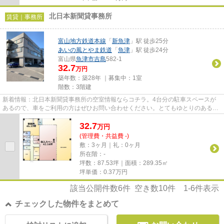
北日本新聞貸事務所
賃貸｜事務所
富山地方鉄道本線
「
新魚津
」駅 徒歩25分
あいの風とやま鉄道
「
魚津
」駅 徒歩24分
富山県
魚津市
吉島
582-1
32.7
万円
築年数：築28年 ｜募集中：
1室
階数：3階建
新着情報：北日本新聞貸事務所の空室情報ならコチラ。4台分の駐車スペースが
あるので、車をご利用の方はぜひお問い合わせください。とてもゆとりのある環
境が魅力の月32.7万円の物件。...
32.7
万
円
(管理費・共益費 -)
敷：3ヶ月｜礼：0ヶ月
所在階：-
坪数：87.53坪｜面積：289.35㎡
坪単価：
0.37
万円
該当公開件数
6
件 空き数
10
件
1-6
件表示
チェックした物件をまとめて