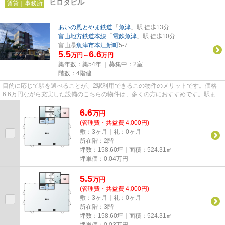
ヒロタビル
賃貸｜事務所
あいの風とやま鉄道
「
魚津
」駅 徒歩13分
富山地方鉄道本線
「
電鉄魚津
」駅 徒歩10分
富山県
魚津市
本江新町
5-7
5.5
6.6
万円～
万円
築年数：築54年 ｜募集中：
2室
階数：4階建
目的に応じて駅を選べることが、2駅利用できるこの物件のメリットです。価格
6.6万円ながら充実した設備のこちらの物件は、多くの方におすすめです。駅まで
徒歩13分の物件です。駐車場...
6.6
万
円
(管理費・共益費 4,000円)
敷：3ヶ月｜礼：0ヶ月
所在階：2階
坪数：158.60坪｜面積：524.31㎡
坪単価：
0.04
万円
5.5
万
円
(管理費・共益費 4,000円)
敷：3ヶ月｜礼：0ヶ月
所在階：3階
坪数：158.60坪｜面積：524.31㎡
坪単価：
0.03
万円