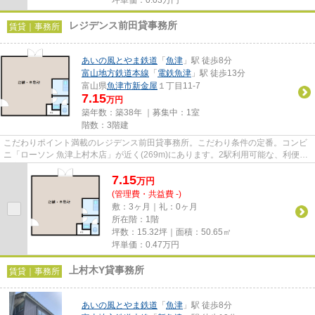
レジデンス前田貸事務所
賃貸｜事務所
あいの風とやま鉄道
「
魚津
」駅 徒歩8分
富山地方鉄道本線
「
電鉄魚津
」駅 徒歩13分
富山県
魚津市
新金屋
１丁目11-7
7.15
万円
築年数：築38年 ｜募集中：
1室
階数：3階建
こだわりポイント満載のレジデンス前田貸事務所。こだわり条件の定番。コンビ
ニ「ローソン 魚津上村木店」が近く(269m)にあります。2駅利用可能な、利便性
の高い位置にある物件です。...
7.15
万
円
(管理費・共益費 -)
敷：3ヶ月｜礼：0ヶ月
所在階：1階
坪数：15.32坪｜面積：50.65㎡
坪単価：
0.47
万円
上村木Y貸事務所
賃貸｜事務所
あいの風とやま鉄道
「
魚津
」駅 徒歩8分