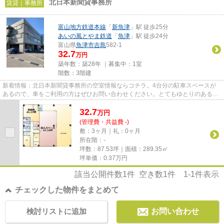
北日本新聞貸事務所
賃貸｜事務所
富山地方鉄道本線
「
新魚津
」駅 徒歩25分
あいの風とやま鉄道
「
魚津
」駅 徒歩24分
富山県
魚津市
吉島
582-1
32.7
万円
築年数：築28年 ｜募集中：
1室
階数：3階建
新着情報：北日本新聞貸事務所の空室情報ならコチラ。4台分の駐車スペースが
あるので、車をご利用の方はぜひお問い合わせください。とてもゆとりのある環
境が魅力の月32.7万円の物件。...
32.7
万
円
(管理費・共益費 -)
敷：3ヶ月｜礼：0ヶ月
所在階：-
坪数：87.53坪｜面積：289.35㎡
坪単価：
0.37
万円
該当公開件数
1
件 空き数
1
件
1-1
件表示
チェックした物件をまとめて
検討リストに追加
お問い合わせ