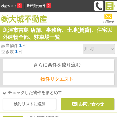
0
0
検討リスト
最近見た物件
お問合せ
魚津市吉島 店舗、事務所、土地(賃貸)、住宅以
外建物全部、駐車場一覧
1
該当物件
件
1
空き数
件
さらに条件を絞り込む
物件リクエスト
チェックした物件をまとめて
検討リストに追加
お問い合わせ