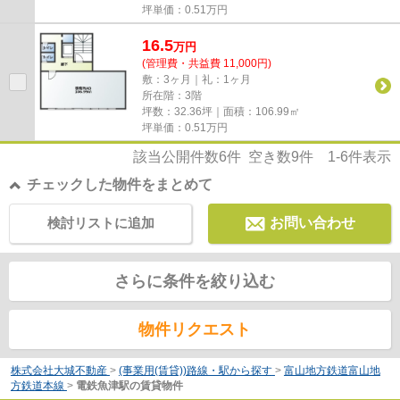
坪単価：
0.51
万円
16.5
万
円
(管理費・共益費 11,000円)
敷：3ヶ月｜礼：1ヶ月
所在階：3階
坪数：32.36坪｜面積：106.99㎡
坪単価：
0.51
万円
該当公開件数
6
件 空き数
9
件
1-6
件表示
チェックした物件をまとめて
検討リストに追加
お問い合わせ
さらに条件を絞り込む
物件リクエスト
株式会社大城不動産
>
(事業用(賃貸))路線・駅から探す
>
富山地方鉄道富山地
方鉄道本線
>
電鉄魚津駅の賃貸物件