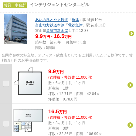
インテリジェントセンタ―ビル
賃貸｜事務所
あいの風とやま鉄道
「
魚津
」駅 徒歩10分
富山地方鉄道本線
「
電鉄魚津
」駅 徒歩13分
富山県
魚津市
新金屋
１丁目12-38
9.9
16.5
万円～
万円
築年数：築28年 ｜募集中：
3室
階数：5階建
合同庁舎横の好立地。オフィス・飲食店としてもご利用いただける物件です。賃
料9.9万円のお手頃価格です。
9.9
万
円
(管理費・共益費 11,000円)
敷：6ヶ月｜礼：1ヶ月
所在階：1階
坪数：12.71坪｜面積：42.04㎡
坪単価：
0.78
万円
16.5
万
円
(管理費・共益費 11,000円)
敷：3ヶ月｜礼：1ヶ月
所在階：3階
坪数：32.36坪｜面積：106.99㎡