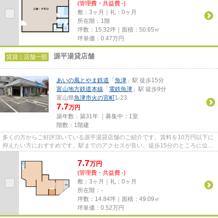
(管理費・共益費 -)
敷：3ヶ月｜礼：0ヶ月
所在階：1階
坪数：15.32坪｜面積：50.65㎡
坪単価：
0.47
万円
源平湯貸店舗
賃貸｜店舗一部
あいの風とやま鉄道
「
魚津
」駅 徒歩15分
富山地方鉄道本線
「
電鉄魚津
」駅 徒歩9分
富山県
魚津市
火の宮町
1-23
7.7
万円
築年数：築31年 ｜募集中：
1室
階数：1階建
多くの方からご好評頂いている源平湯貸店舗のご紹介です。賃料を10万円以下に
抑えたい方におすすめです。駅までのアクセスが良い、徒歩15分のところに位置
する物件です。需要性の高い...
7.7
万
円
(管理費・共益費 -)
敷：3ヶ月｜礼：0ヶ月
所在階：-
坪数：14.84坪｜面積：49.09㎡
坪単価：
0.52
万円