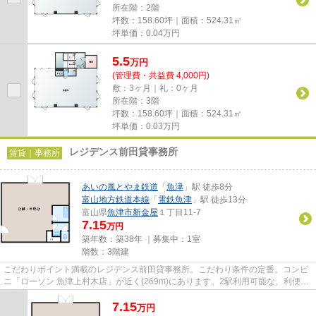
所在階：2階
坪数：158.60坪｜面積：524.31㎡
坪単価：
0.04
万円
5.5
万
円
(管理費・共益費 4,000円)
敷：3ヶ月｜礼：0ヶ月
所在階：3階
坪数：158.60坪｜面積：524.31㎡
坪単価：
0.03
万円
レジデンス前田貸事務所
賃貸｜事務所
あいの風とやま鉄道
「
魚津
」駅 徒歩8分
富山地方鉄道本線
「
電鉄魚津
」駅 徒歩13分
富山県
魚津市
新金屋
１丁目11-7
7.15
万円
築年数：築38年 ｜募集中：
1室
階数：3階建
こだわりポイント満載のレジデンス前田貸事務所。こだわり条件の定番。コンビ
ニ「ローソン 魚津上村木店」が近く(269m)にあります。2駅利用可能な、利便性
の高い位置にある物件です。...
7.15
万
円