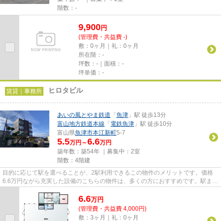
階数：-
9,900
円
(管理費・共益費 -)
敷：0ヶ月｜礼：0ヶ月
所在階：-
坪数：-｜面積：-
坪単価：-
ヒロタビル
賃貸｜事務所
あいの風とやま鉄道
「
魚津
」駅 徒歩13分
富山地方鉄道本線
「
電鉄魚津
」駅 徒歩10分
富山県
魚津市
本江新町
5-7
5.5
6.6
万円～
万円
築年数：築54年 ｜募集中：
2室
階数：4階建
目的に応じて駅を選べることが、2駅利用できるこの物件のメリットです。価格
6.6万円ながら充実した設備のこちらの物件は、多くの方におすすめです。駅まで
徒歩13分の物件です。駐車場...
6.6
万
円
(管理費・共益費 4,000円)
敷：3ヶ月｜礼：0ヶ月