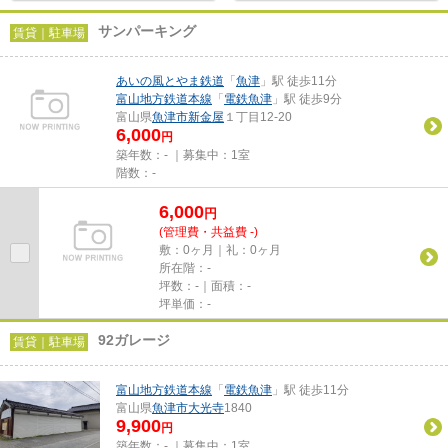
サンパーキング
賃貸｜駐車場
あいの風とやま鉄道
「
魚津
」駅 徒歩11分
富山地方鉄道本線
「
電鉄魚津
」駅 徒歩9分
富山県
魚津市
新金屋
１丁目12-20
6,000
円
築年数：- ｜募集中：
1室
階数：-
6,000
円
(管理費・共益費 -)
敷：0ヶ月｜礼：0ヶ月
所在階：-
坪数：-｜面積：-
坪単価：-
92ガレージ
賃貸｜駐車場
富山地方鉄道本線
「
電鉄魚津
」駅 徒歩11分
富山県
魚津市
大光寺
1840
9,900
円
築年数：- ｜募集中：
1室