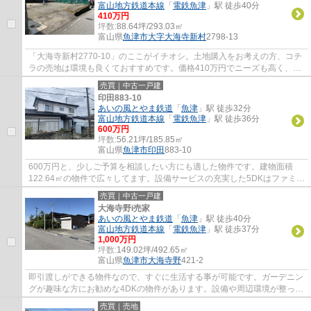
富山地方鉄道本線
「
電鉄魚津
」駅 徒歩40分
410万円
坪数:
88.64坪/293.03㎡
富山県
魚津市
大字大海寺新村
2798-13
「大海寺新村2770-10」のここがイチオシ。土地購入をお考えの方、コチ
ラの売地は環境も良くておすすめです。価格410万円でニーズも高く、イ
チオシの土地です。イチオシの土地面積293.0...
売買｜中古一戸建
印田883-10
あいの風とやま鉄道
「
魚津
」駅 徒歩32分
富山地方鉄道本線
「
電鉄魚津
」駅 徒歩36分
600万円
坪数:
56.21坪/185.85㎡
富山県
魚津市
印田
883-10
600万円と、少しご予算を相談したい方にも適した物件です。建物面積
122.64㎡の物件で広々してます。設備サービスの充実した5DKはファミリ
ーの方にもお勧めです。多くの方がこだわりを...
売買｜中古一戸建
大海寺野i売家
あいの風とやま鉄道
「
魚津
」駅 徒歩40分
富山地方鉄道本線
「
電鉄魚津
」駅 徒歩37分
1,000万円
坪数:
149.02坪/492.65㎡
富山県
魚津市
大海寺野
421-2
即引渡しができる物件なので、すぐに生活する事が可能です。ガーデニン
グが趣味な方にお勧めな4DKの物件があります。設備や周辺環境が整って
いる中古戸建てはいかがでしょうか。当社で...
売買｜売地