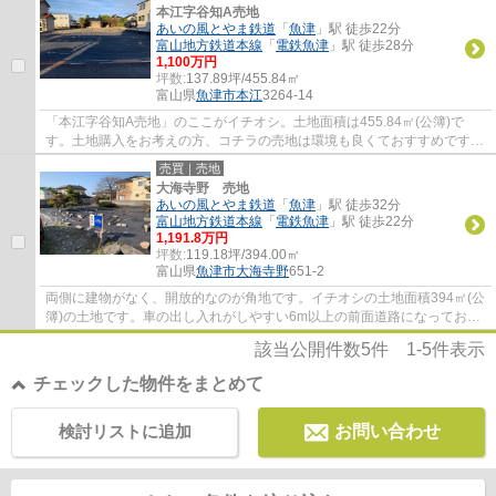
本江字谷知A売地
あいの風とやま鉄道
「
魚津
」駅 徒歩22分
富山地方鉄道本線
「
電鉄魚津
」駅 徒歩28分
1,100万円
坪数:
137.89坪/455.84㎡
富山県
魚津市
本江
3264-14
「本江字谷知A売地」のここがイチオシ。土地面積は455.84㎡(公簿)で
す。土地購入をお考えの方、コチラの売地は環境も良くておすすめです。
経済面での圧迫が相場より低く、その分心に余...
売買｜売地
大海寺野 売地
あいの風とやま鉄道
「
魚津
」駅 徒歩32分
富山地方鉄道本線
「
電鉄魚津
」駅 徒歩22分
1,191.8万円
坪数:
119.18坪/394.00㎡
富山県
魚津市
大海寺野
651-2
両側に建物がなく、開放的なのが角地です。イチオシの土地面積394㎡(公
簿)の土地です。車の出し入れがしやすい6m以上の前面道路になっており
ます。土地の購入をご検討されているなら、...
該当公開件数
5
件
1-5
件表示
チェックした物件をまとめて
検討リストに追加
お問い合わせ