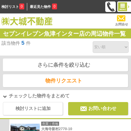
0
0
検討リスト
最近見た物件
お問合せ
セブンイレブン魚津インター店の周辺物件一覧
5
該当物件
件
さらに条件を絞り込む
物件リクエスト
チェックした物件をまとめて
検討リストに追加
お問い合わせ
売買｜売地
大海寺新村2770-10