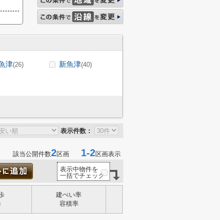
魚津
新魚津
(26)
(40)
表示件数：
2
1-2
該当公開件数
区画
区画表示
表示中物件を
一括でチェック
歩
建ぺい率
歩
容積率