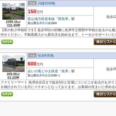
川縁1034他
売地
150
万円
徒歩1
富山地方鉄道本線
「
西魚津
」駅
1099.16㎡
富山県
魚津市
川縁
1004
332.49坪
【星の杜小学校区です】徒歩30分の距離に魚津市立西部中学校があるのも
任せください。不動産購入から新生活を始めるまで、トータルサポートいたし.
住吉K売地
売地
600
万円
徒歩3
あいの風とやま鉄道
「
魚津
」駅
209.00㎡
富山県
魚津市
住吉
2168-１
63.22坪
ファミリーマート 魚津住吉店まで徒歩5分と近場にコンビニがあるのもポイ
を検討されている方にイチオシとなっております。お客様の住まいに求める条.