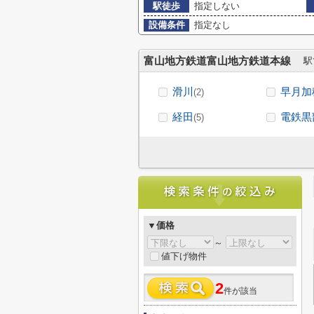
駅徒歩
指定しない
設備条件
指定なし
富山地方鉄道富山地方鉄道本線
駅
滑川
早月加
(2)
経田
電鉄黒
(5)
▼価格
～
値下げ物件
2
件が該当