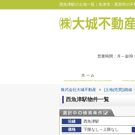
西魚津駅の土地一覧｜魚津市・黒部市の不
営業時間：月～金09
株式会社大城不動産
>
(土地(売買))路
西魚津駅物件一覧
沿線
西魚津駅
価格
下限なし～上限なし