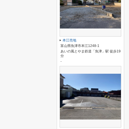
本江売地
富山県魚津市本江1248-1
あいの風とやま鉄道「魚津」駅 徒歩19
分
-