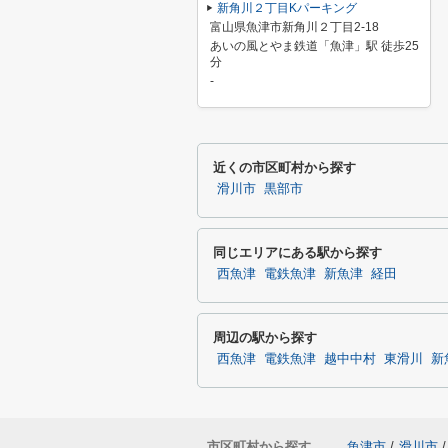
新角川２丁目Kパーキング
富山県魚津市新角川２丁目2-18
あいの風とやま鉄道「魚津」駅 徒歩25
分
-
近くの市区町村から探す
滑川市
黒部市
同じエリアにある駅から探す
西魚津
電鉄魚津
新魚津
経田
周辺の駅から探す
西魚津
電鉄魚津
越中中村
東滑川
新
市区町村から探す
魚津市
/
滑川市
/