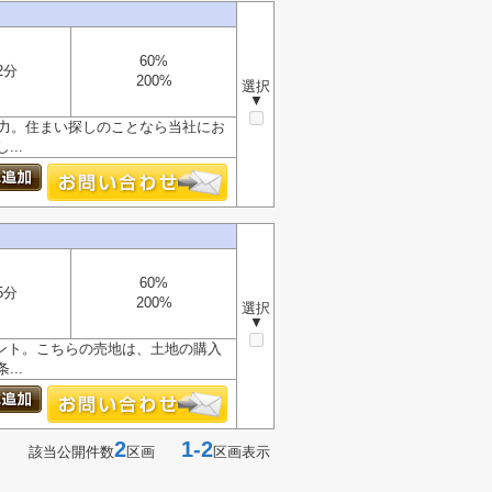
60%
2分
200%
選択
▼
魅力。住まい探しのことなら当社にお
..
60%
5分
200%
選択
▼
ント。こちらの売地は、土地の購入
..
2
1-2
該当公開件数
区画
区画表示