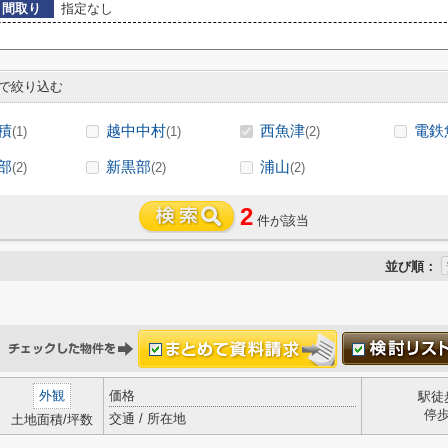
間取り
指定なし
で絞り込む
積
越中中村
西魚津
電鉄
(1)
(1)
(2)
部
新黒部
浦山
(2)
(2)
(2)
2
件が該当
並び順：
外観
価格
駅徒
停
交通 / 所在地
土地面積/坪数