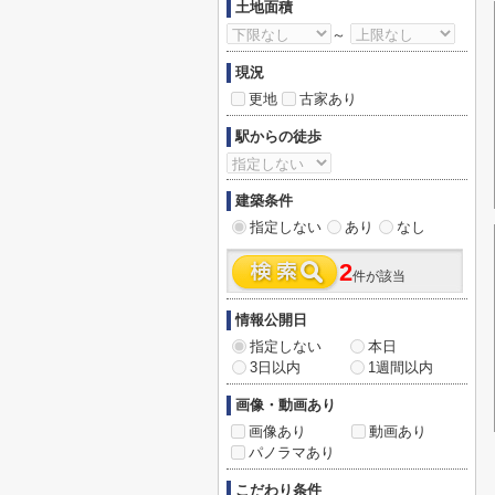
土地面積
～
現況
更地
古家あり
駅からの徒歩
建築条件
指定しない
あり
なし
2
件が該当
情報公開日
指定しない
本日
3日以内
1週間以内
画像・動画あり
画像あり
動画あり
パノラマあり
こだわり条件