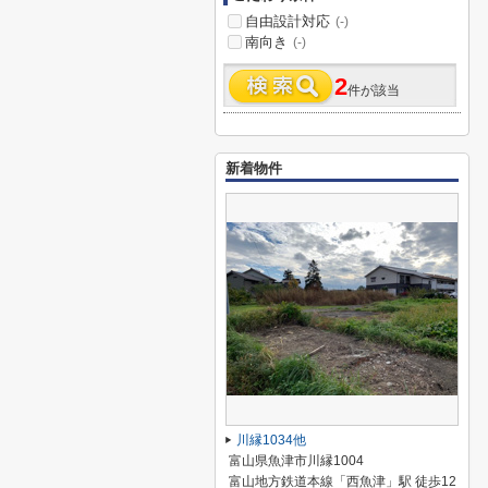
自由設計対応
(-)
南向き
(-)
2
件が該当
新着物件
川縁1034他
富山県魚津市川縁1004
富山地方鉄道本線「西魚津」駅 徒歩12