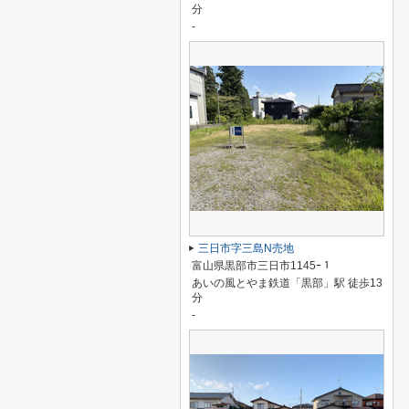
分
-
三日市字三島N売地
富山県黒部市三日市1145ｰ１
あいの風とやま鉄道「黒部」駅 徒歩13
分
-