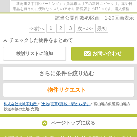
「新角川２丁目Kパーキング」：魚津市エリアの新居にピッタリ。薬や日
用品を買うのに便利なクスリのアオキ 新宿店まで472mです。購入価格
583万円と好条件です。ぜひご検討してみてはい...
該当公開件数
49
区画
1-20
区画表示
1
2
3
<<前へ
次へ>>
最初
チェックした物件をまとめて
検討リストに追加
お問い合わせ
さらに条件を絞り込む
物件リクエスト
株式会社大城不動産
>
(土地(売買))路線・駅から探す
>
富山地方鉄道富山地方
鉄道本線の土地(売買)
ページトップに戻る