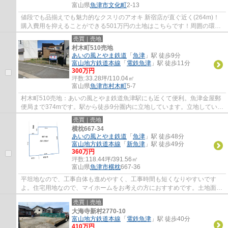
富山県
魚津市
文化町
2-13
値段でも品揃えでも魅力的なクスリのアオキ 新宿店が直ぐ近く(264m)！
購入費用を抑えることができる501万円の土地はこちらです！周囲の環境
もきっと満足して頂ける住宅用地はこちらで...
売買｜売地
村木町510売地
あいの風とやま鉄道
「
魚津
」駅 徒歩9分
富山地方鉄道本線
「
電鉄魚津
」駅 徒歩11分
300万円
坪数:
33.28坪/110.04㎡
富山県
魚津市
村木町
5-7
村木町510売地：あいの風とやま鉄道魚津駅にも近くて便利。魚津金屋郵
便局まで374mです。駅から徒歩9分圏内に立地しています。立地している
近隣商業地域は、周辺の住民が日常の買い物...
売買｜売地
横枕667-34
あいの風とやま鉄道
「
魚津
」駅 徒歩48分
富山地方鉄道本線
「
新魚津
」駅 徒歩49分
360万円
坪数:
118.44坪/391.56㎡
富山県
魚津市
横枕
667-36
平坦地なので、工事自体も進めやすく、工事時間も短くなりやすいです
よ。住宅用地なので、マイホームをお考えの方におすすめです。土地面積
は391.56㎡(公簿)でございます。土地購入を...
売買｜売地
大海寺新村2770-10
富山地方鉄道本線
「
電鉄魚津
」駅 徒歩40分
410万円