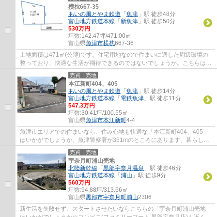
横枕667-35
あいの風とやま鉄道
「
魚津
」駅 徒歩48分
富山地方鉄道本線
「
新魚津
」駅 徒歩50分
530万円
坪数:
142.47坪/471.00㎡
富山県
魚津市
横枕
667-36
土地面積は471㎡(公簿)です。住宅用地なので住まいに適した周辺環境の
整っており、快適な生活が期待できるのではないでしょうか。こちらは購
入価格が530万円で、費用も抑えることがで...
売買｜売地
本江新町404、405
あいの風とやま鉄道
「
魚津
」駅 徒歩14分
富山地方鉄道本線
「
電鉄魚津
」駅 徒歩11分
547.3万円
坪数:
30.41坪/100.55㎡
富山県
魚津市
本江新町
4-4
魚津市エリアでの住まいなら、住み心地も快適な「本江新町404、405」
はいかがでしょうか。魚津警察署が351mのところにあります。暮らしに
便利な大阪屋ショップ 魚津本江店(スーパー)が...
売買｜売地
宇奈月町浦山売地
北陸新幹線
「
黒部宇奈月温泉
」駅 徒歩46分
富山地方鉄道本線
「
浦山
」駅 徒歩9分
560万円
坪数:
94.88坪/313.66㎡
富山県
黒部市
宇奈月町浦山
2306
新生活を失敗せず、スタートさせたいならこちらの「宇奈月町浦山売地」
はいかがでしょうか☆コンビニ(ファミリーマート 黒部宇奈月店)も近く