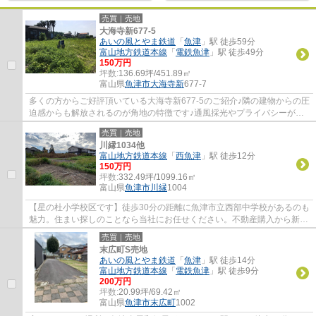
売買｜売地
大海寺新677-5
あいの風とやま鉄道
「
魚津
」駅 徒歩59分
富山地方鉄道本線
「
電鉄魚津
」駅 徒歩49分
150万円
坪数:
136.69坪/451.89㎡
富山県
魚津市
大海寺新
677-7
多くの方からご好評頂いている大海寺新677-5のご紹介♪隣の建物からの圧
迫感からも解放されるのが角地の特徴です♪通風採光やプライバシーが確
保しやすく、また良い眺望が期待できるひな...
売買｜売地
川縁1034他
富山地方鉄道本線
「
西魚津
」駅 徒歩12分
150万円
坪数:
332.49坪/1099.16㎡
富山県
魚津市
川縁
1004
【星の杜小学校区です】徒歩30分の距離に魚津市立西部中学校があるのも
魅力。住まい探しのことなら当社にお任せください。不動産購入から新生
活を始めるまで、トータルサポートいたし...
売買｜売地
末広町S売地
あいの風とやま鉄道
「
魚津
」駅 徒歩14分
富山地方鉄道本線
「
電鉄魚津
」駅 徒歩9分
200万円
坪数:
20.99坪/69.42㎡
富山県
魚津市
末広町
1002