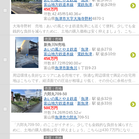
富山地方鉄道本線
「
電鉄魚津
」駅 徒歩28分
450万円
坪数:
42.45坪/140.36㎡
富山県
魚津市
大字大海寺野村
4870-1
大海寺野村 売地：あいの風とやま鉄道魚津にも近くて便利。少しでも金
銭的な負担を減らすために、土地の購入価格は安く抑えましょう。こちら
は450万円になります。土地面積は140.36㎡...
売買｜売地
新角川N売地
あいの風とやま鉄道
「
魚津
」駅 徒歩27分
富山地方鉄道本線
「
電鉄魚津
」駅 徒歩10分
456万円
坪数:
87.72坪/290.00㎡
富山県
魚津市
新角川
１丁目9-23
周辺環境も良好なエリアにある売地です。快適な周辺環境で満足の住宅用
地はこちらです。経済面での圧迫が相場より低く、その分心に余裕が生ま
れる456万円の土地です。土地面積は290㎡(...
売買｜売地
六郎丸709-50
あいの風とやま鉄道
「
魚津
」駅 徒歩32分
富山地方鉄道本線
「
新魚津
」駅 徒歩33分
500万円
坪数:
74.26坪/245.52㎡
富山県
魚津市
六郎丸
709-51
「六郎丸709-50」のここがイチオシ。少しでも金銭的な負担を減らすた
めに、土地の購入価格は安く抑えましょう。こちらは430.7万円になりま
す。土地の購入をご検討されているなら、ニー...
売買｜売地