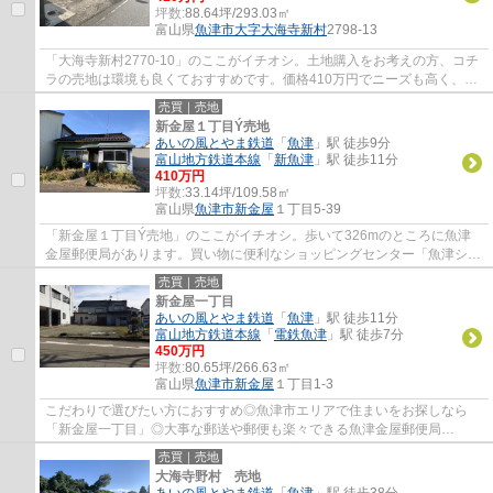
坪数:
88.64坪/293.03㎡
富山県
魚津市
大字大海寺新村
2798-13
「大海寺新村2770-10」のここがイチオシ。土地購入をお考えの方、コチ
ラの売地は環境も良くておすすめです。価格410万円でニーズも高く、イ
チオシの土地です。イチオシの土地面積293.0...
売買｜売地
新金屋１丁目Ý売地
あいの風とやま鉄道
「
魚津
」駅 徒歩9分
富山地方鉄道本線
「
新魚津
」駅 徒歩11分
410万円
坪数:
33.14坪/109.58㎡
富山県
魚津市
新金屋
１丁目5-39
「新金屋１丁目Ý売地」のここがイチオシ。歩いて326mのところに魚津
金屋郵便局があります。買い物に便利なショッピングセンター「魚津ショ
ッピングスクエアサンプラザ」まで443mです。...
売買｜売地
新金屋一丁目
あいの風とやま鉄道
「
魚津
」駅 徒歩11分
富山地方鉄道本線
「
電鉄魚津
」駅 徒歩7分
450万円
坪数:
80.65坪/266.63㎡
富山県
魚津市
新金屋
１丁目1-3
こだわりで選びたい方におすすめ◎魚津市エリアで住まいをお探しなら
「新金屋一丁目」◎大事な郵送や郵便も楽々できる魚津金屋郵便局
(188m)が直ぐ近く◎魚津市エリアの不動産情報を、経験...
売買｜売地
大海寺野村 売地
あいの風とやま鉄道
「
魚津
」駅 徒歩38分