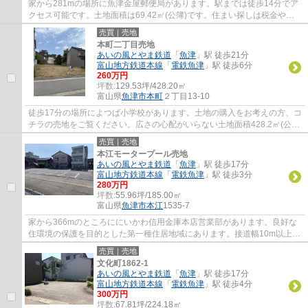
家から281mの場所に魚津金屋郵便局があります。駅までは徒歩14分でア
クセス可能です。土地面積は69.42㎡(公簿)です。住まい探しは税金や住
宅ローンなど考えなくてはいけない難しい事が...
売買｜売地
本町二丁目売地
あいの風とやま鉄道
「
魚津
」駅 徒歩21分
富山地方鉄道本線
「
電鉄魚津
」駅 徒歩6分
260万円
坪数:
129.53坪/428.20㎡
富山県
魚津市
本町
２丁目13-10
徒歩17分の場所によつば小学校があります。土地の購入をお考えの方、コ
チラの売地をご覧ください。広さの心配がいらない土地面積428.2㎡(公
簿)。当社には不動産のプロフェッショナルが...
売買｜売地
本江モータープール売地
あいの風とやま鉄道
「
魚津
」駅 徒歩17分
富山地方鉄道本線
「
電鉄魚津
」駅 徒歩3分
280万円
坪数:
55.96坪/185.00㎡
富山県
魚津市
本江
1535-7
家から366mのところににいかわ信用金庫本店営業部があります。良好な
住環境の保護を目的とした第一種住居地域にあります。接道幅10m以上あ
れば車の出し入れが非常に楽です。広さの心配...
売買｜売地
文化町1862-1
あいの風とやま鉄道
「
魚津
」駅 徒歩17分
富山地方鉄道本線
「
電鉄魚津
」駅 徒歩4分
300万円
坪数:
67.81坪/224.18㎡