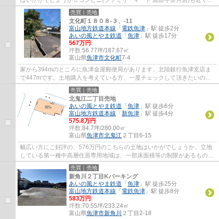
(352m)て急な買い物があった時にも便利です☆...
売買｜売地
文化町１８０８-３、-11
富山地方鉄道本線
「
電鉄魚津
」駅 徒歩2分
あいの風とやま鉄道
「
魚津
」駅 徒歩17分
567万円
坪数:
56.77坪/187.67㎡
富山県
魚津市
文化町
7-4
家から394mのところに魚津金屋郵便局があります。北陸銀行魚津支店ま
で447mです。土地購入を考えている方、一度チェックして頂きたいのが
こちらの売地です。多くのお客様にご満足いた...
売買｜売地
北鬼江二丁目売地
あいの風とやま鉄道
「
魚津
」駅 徒歩6分
富山地方鉄道本線
「
新魚津
」駅 徒歩4分
575.8万円
坪数:
84.7坪/280.00㎡
富山県
魚津市
北鬼江
２丁目6-15
幅広い方にご好評の、576万円のこちらの土地はいかがでしょうか。立地
している第一種中高層住居専用地域は、一部床面積等の制限があるものの
小規模な店舗や飲食店などの建設が可能です...
売買｜売地
新角川２丁目Kパーキング
あいの風とやま鉄道
「
魚津
」駅 徒歩25分
富山地方鉄道本線
「
電鉄魚津
」駅 徒歩8分
583万円
坪数:
70.55坪/233.24㎡
富山県
魚津市
新角川
２丁目2-18