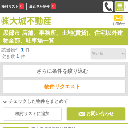
0
0
検討リスト
最近見た物件
お問合せ
黒部市 店舗、事務所、土地(賃貸)、住宅以外建
物全部、駐車場一覧
1
該当物件
件
1
空き数
件
さらに条件を絞り込む
物件リクエスト
チェックした物件をまとめて
検討リストに追加
お問い合わせ