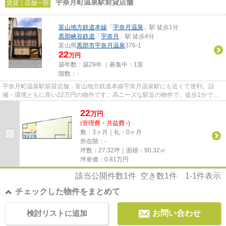
宇奈月町温泉駅前貸店舗
賃貸｜店舗一部
富山地方鉄道本線
「
宇奈月温泉
」駅 徒歩1分
黒部峡谷鉄道
「
宇奈月
」駅 徒歩4分
富山県
黒部市
宇奈月温泉
376-1
22
万円
築年数：築29年 ｜募集中：
1室
階数：-
宇奈月町温泉駅前貸店舗：富山地方鉄道本線宇奈月温泉駅にも近くて便利。設
備・環境ともに良い22万円の物件です。高ニーズな駅近の物件で、徒歩1分で駅
に行くことができます。近くに2...
22
万
円
(管理費・共益費 -)
敷：3ヶ月｜礼：0ヶ月
所在階：-
坪数：27.32坪｜面積：90.32㎡
坪単価：
0.81
万円
該当公開件数
1
件 空き数
1
件
1-1
件表示
チェックした物件をまとめて
検討リストに追加
お問い合わせ