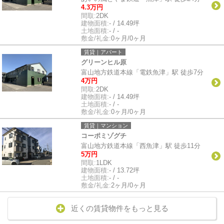
4.3万円
間取:
2DK
建物面積:
- / 14.49坪
土地面積:
- / -
敷金/礼金:
0ヶ月/0ヶ月
賃貸｜アパート
グリーンヒル原
富山地方鉄道本線「電鉄魚津」駅 徒歩7分
4万円
間取:
2DK
建物面積:
- / 14.49坪
土地面積:
- / -
敷金/礼金:
0ヶ月/0ヶ月
賃貸｜マンション
コーポミゾグチ
富山地方鉄道本線「西魚津」駅 徒歩11分
5万円
間取:
1LDK
建物面積:
- / 13.72坪
土地面積:
- / -
敷金/礼金:
2ヶ月/0ヶ月
近くの賃貸物件をもっと見る