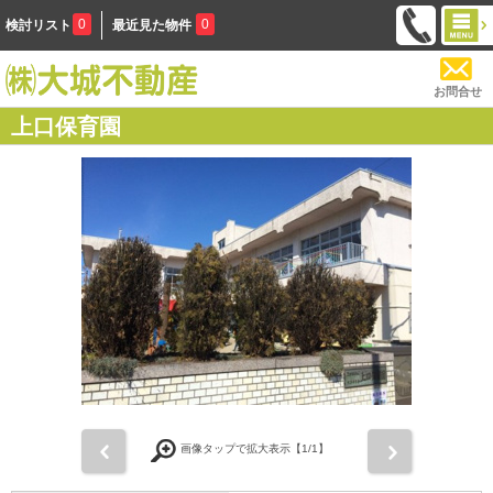
0
0
検討リスト
最近見た物件
お問合せ
上口保育園
前
次
画像タップで拡大表示【
1
/1】