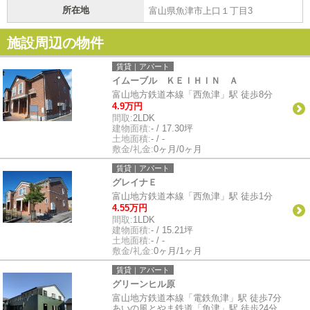
所在地
富山県魚津市上口１丁目3
施設周辺の物件
賃貸｜アパート
イムーブル ＫＥＩＨＩＮ Ａ
富山地方鉄道本線「西魚津」駅 徒歩8分
4.9万円
間取:
2LDK
建物面積:
- / 17.30坪
土地面積:
- / -
敷金/礼金:
0ヶ月/0ヶ月
賃貸｜アパート
グレイナＥ
富山地方鉄道本線「西魚津」駅 徒歩1分
4.55万円
間取:
1LDK
建物面積:
- / 15.21坪
土地面積:
- / -
敷金/礼金:
0ヶ月/1ヶ月
賃貸｜アパート
グリーンヒル原
富山地方鉄道本線「電鉄魚津」駅 徒歩7分
あいの風とやま鉄道「魚津」駅 徒歩24分