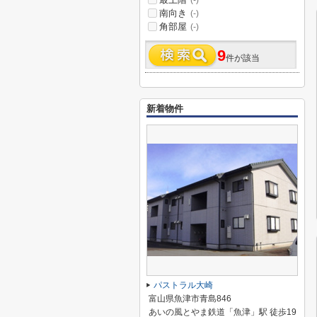
(-)
南向き
(-)
角部屋
(-)
9
件が該当
新着物件
パストラル大崎
富山県魚津市青島846
あいの風とやま鉄道「魚津」駅 徒歩19