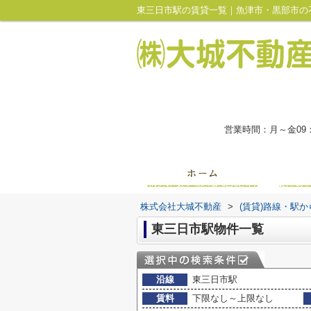
東三日市駅の賃貸一覧｜魚津市・黒部市の
営業時間：月～金09
株式会社大城不動産
>
(賃貸)路線・駅
東三日市駅物件一覧
沿線
東三日市駅
賃料
下限なし～上限なし