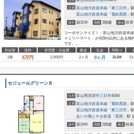
住所
交通
富山地方鉄道本線
「
東三日市
」駅
富山地方鉄道本線
「
電鉄黒部
」駅
築32年
3階建
鉄骨
築年
階数
構造
コーポサンライズⅠ：富山地方鉄道本線
ァミリーマート」が429m以内にある物
です。...
所在階
賃料
管理費・共益費
敷金
礼金
間取り
5
万円
0ヶ月
1階
2,000円
2ヶ月
2LDK
51
セジュールグリーンＢ
富山県
黒部市
三日市
4068
住所
交通
富山地方鉄道本線
「
電鉄黒部
」駅
富山地方鉄道本線
「
東三日市
」駅
あいの風とやま鉄道
「
黒部
」駅 
築24年
2階建
軽量
築年
階数
構造