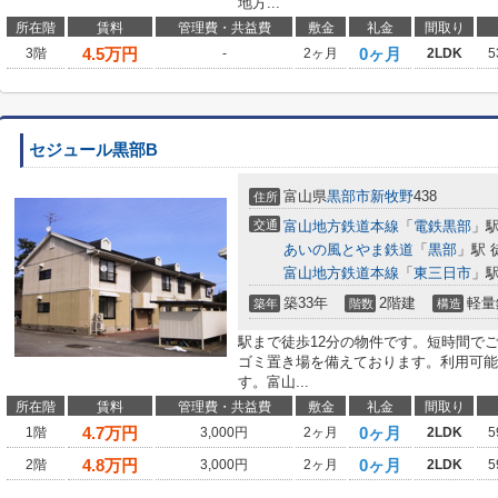
地方...
所在階
賃料
管理費・共益費
敷金
礼金
間取り
4.5
万円
0ヶ月
3階
-
2ヶ月
2LDK
5
セジュール黒部B
富山県
黒部市
新牧野
438
住所
交通
富山地方鉄道本線
「
電鉄黒部
」駅
あいの風とやま鉄道
「
黒部
」駅 
富山地方鉄道本線
「
東三日市
」駅
築33年
2階建
軽量
築年
階数
構造
駅まで徒歩12分の物件です。短時間で
ゴミ置き場を備えております。利用可能
す。富山...
所在階
賃料
管理費・共益費
敷金
礼金
間取り
4.7
万円
0ヶ月
1階
3,000円
2ヶ月
2LDK
5
4.8
万円
0ヶ月
2階
3,000円
2ヶ月
2LDK
5