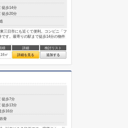
 徒歩14分
 徒歩20分
造
東三日市にも近くて便利。コンビニ「フ
件です。最寄りの駅まで徒歩14分の物件
面積
詳細
検討リスト
.16㎡
詳細を見る
追加する
 徒歩7分
 徒歩13分
徒歩16分
鉄骨