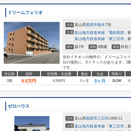
ドリームフェリオ
富山県
黒部市
植木
736
住所
交通
富山地方鉄道本線
「
電鉄黒部
」駅
富山地方鉄道本線
「
東三日市
」駅
築7年
4階建
鉄筋
築年
階数
構造
当社イチオシの物件の「ドリームフェリ
分の場所に、Vドラックがあります。2
です。...
所在階
賃料
管理費・共益費
敷金
礼金
間取り
6.5
万円
0ヶ月
3階
4,500円
2ヶ月
2LDK
6
ゼロハウス
富山県
黒部市
三日市
1408-11
住所
交通
富山地方鉄道本線
「
東三日市
」駅