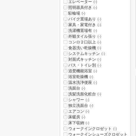
エレベーター
(-)
照明器具付き
(-)
駐輪場
(-)
バイク置場あり
(-)
家具・家電付き
(-)
洗濯機置場有
(-)
外観タイル張り
(-)
コンロ２口以上
(-)
食器洗い乾燥機
(-)
システムキッチン
(-)
対面式キッチン
(-)
バス・トイレ別
(-)
追焚機能浴室
(-)
浴室乾燥機
(-)
温水洗浄便座
(-)
洗面台
(-)
洗髪洗面化粧台
(-)
シャワー
(-)
独立洗面台
(-)
エアコン
(-)
床暖房
(-)
床下収納
(-)
ウォークインクロゼット
(-)
ウォークインシューズクロゼット