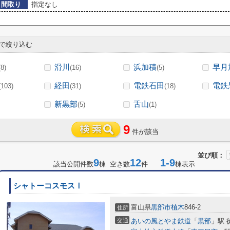
間取り
指定なし
で絞り込む
滑川
浜加積
早月
(8)
(16)
(5)
経田
電鉄石田
電鉄
(103)
(31)
(18)
新黒部
舌山
(5)
(1)
9
件が該当
並び順：
9
12
1-9
該当公開件数
棟 空き数
件
棟表示
シャトーコスモスⅠ
富山県
黒部市
植木
846-2
住所
交通
あいの風とやま鉄道
「
黒部
」駅 