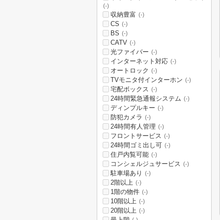
(-)
収納豊富
(-)
CS
(-)
BS
(-)
CATV
(-)
光ファイバー
(-)
インターネット対応
(-)
オートロック
(-)
TVモニタ付インターホン
(-)
宅配ボックス
(-)
24時間緊急通報システム
(-)
ディンプルキー
(-)
防犯カメラ
(-)
24時間有人管理
(-)
フロントサービス
(-)
24時間ゴミ出し可
(-)
住戸内覧可能
(-)
コンシェルジュサービス
(-)
駐車場あり
(-)
2階以上
(-)
1階の物件
(-)
10階以上
(-)
20階以上
(-)
最上階