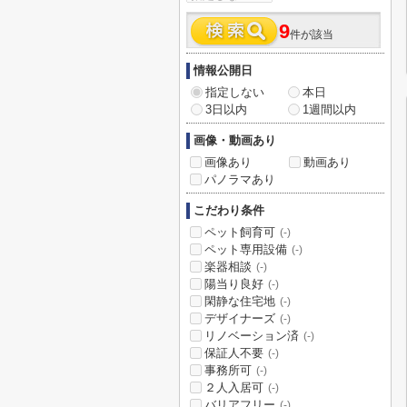
9
件が該当
情報公開日
指定しない
本日
3日以内
1週間以内
画像・動画あり
画像あり
動画あり
パノラマあり
こだわり条件
ペット飼育可
(-)
ペット専用設備
(-)
楽器相談
(-)
陽当り良好
(-)
閑静な住宅地
(-)
デザイナーズ
(-)
リノベーション済
(-)
保証人不要
(-)
事務所可
(-)
２人入居可
(-)
バリアフリー
(-)