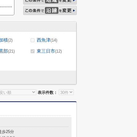
加積
西魚津
(2)
(14)
黒部
東三日市
(21)
(12)
表示件数：
徒歩25分