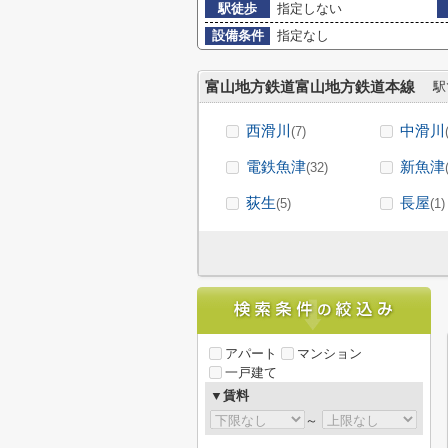
駅徒歩
指定しない
設備条件
指定なし
富山地方鉄道富山地方鉄道本線
駅
西滑川
中滑川
(7)
電鉄魚津
新魚津
(32)
荻生
長屋
(5)
(1)
アパート
マンション
一戸建て
▼賃料
～