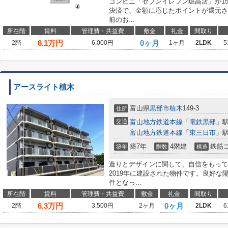
コンビニ「セブンイレブン堀高店」が1
決済で、金額に応じたポイントが還元さ
前のお...
所在階
賃料
管理費・共益費
敷金
礼金
間取り
6.1
万円
0ヶ月
2階
6,000円
1ヶ月
2LDK
5
アースライト植木
富山県
黒部市
植木
149-3
住所
交通
富山地方鉄道本線
「
電鉄黒部
」駅
富山地方鉄道本線
「
東三日市
」駅
築7年
4階建
鉄筋
築年
階数
構造
造りとデザインに関して、自信をもって
2019年に建設された物件です。良好
件となっ...
所在階
賃料
管理費・共益費
敷金
礼金
間取り
6.3
万円
0ヶ月
2階
3,500円
2ヶ月
2LDK
6