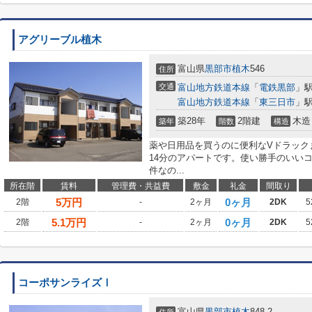
アグリーブル植木
富山県
黒部市
植木
546
住所
交通
富山地方鉄道本線
「
電鉄黒部
」駅
富山地方鉄道本線
「
東三日市
」駅
築28年
2階建
木造
築年
階数
構造
薬や日用品を買うのに便利なVドラック
14分のアパートです。使い勝手のいい
件なの...
所在階
賃料
管理費・共益費
敷金
礼金
間取り
5
万円
0ヶ月
2階
-
2ヶ月
2DK
5
5.1
万円
0ヶ月
2階
-
2ヶ月
2DK
5
コーポサンライズⅠ
富山県
黒部市
植木
848-2