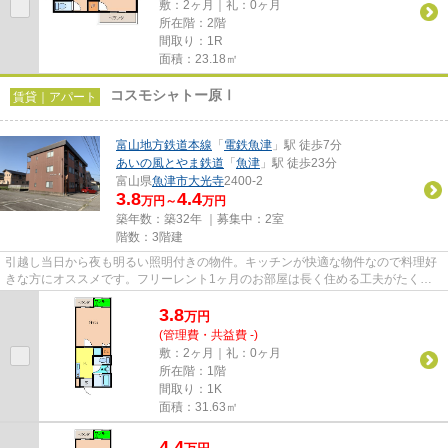
敷：2ヶ月｜礼：0ヶ月
所在階：2階
間取り：1R
面積：23.18㎡
コスモシャトー原Ⅰ
賃貸｜アパート
富山地方鉄道本線
「
電鉄魚津
」駅 徒歩7分
あいの風とやま鉄道
「
魚津
」駅 徒歩23分
富山県
魚津市
大光寺
2400-2
3.8
4.4
万円～
万円
築年数：築32年 ｜募集中：
2室
階数：3階建
引越し当日から夜も明るい照明付きの物件。キッチンが快適な物件なので料理好
きな方にオススメです。フリーレント1ヶ月のお部屋は長く住める工夫がたくさ
んあります。賃料4万円のアパ...
3.8
万
円
(管理費・共益費 -)
敷：2ヶ月｜礼：0ヶ月
所在階：1階
間取り：1K
面積：31.63㎡
4.4