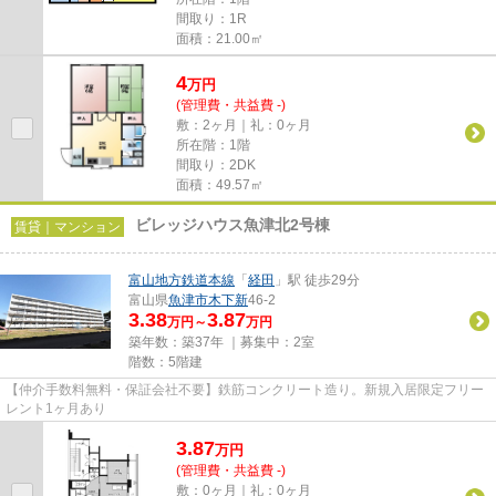
間取り：1R
面積：21.00㎡
4
万
円
(管理費・共益費 -)
敷：2ヶ月｜礼：0ヶ月
所在階：1階
間取り：2DK
面積：49.57㎡
ビレッジハウス魚津北2号棟
賃貸｜マンション
富山地方鉄道本線
「
経田
」駅 徒歩29分
富山県
魚津市
木下新
46-2
3.38
3.87
万円～
万円
築年数：築37年 ｜募集中：
2室
階数：5階建
【仲介手数料無料・保証会社不要】鉄筋コンクリート造り。新規入居限定フリー
レント1ヶ月あり
3.87
万
円
(管理費・共益費 -)
敷：0ヶ月｜礼：0ヶ月