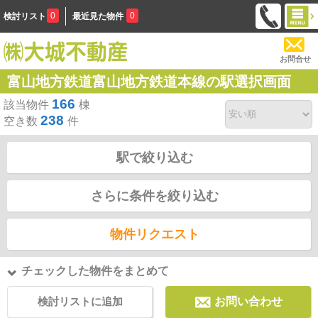
0
0
検討リスト
最近見た物件
お問合せ
富山地方鉄道富山地方鉄道本線の駅選択画面
166
該当物件
棟
238
空き数
件
駅で絞り込む
さらに条件を絞り込む
物件リクエスト
チェックした物件をまとめて
検討リストに追加
お問い合わせ