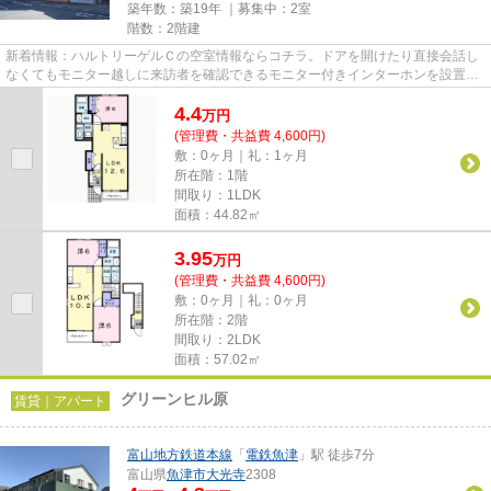
築年数：築19年 ｜募集中：
2室
階数：2階建
新着情報：ハルトリーゲルＣの空室情報ならコチラ。ドアを開けたり直接会話し
なくてもモニター越しに来訪者を確認できるモニター付きインターホンを設置し
ております。日々の暮らしを...
4.4
万
円
(管理費・共益費 4,600円)
敷：0ヶ月｜礼：1ヶ月
所在階：1階
間取り：1LDK
面積：44.82㎡
3.95
万
円
(管理費・共益費 4,600円)
敷：0ヶ月｜礼：0ヶ月
所在階：2階
間取り：2LDK
面積：57.02㎡
グリーンヒル原
賃貸｜アパート
富山地方鉄道本線
「
電鉄魚津
」駅 徒歩7分
富山県
魚津市
大光寺
2308