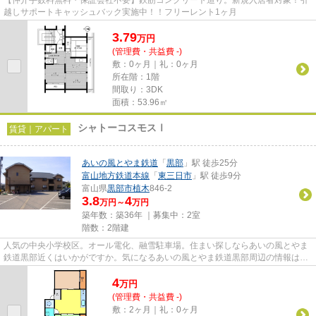
越しサポートキャッシュバック実施中！！フリーレント1ヶ月
3.79
万
円
(管理費・共益費 -)
敷：0ヶ月｜礼：0ヶ月
所在階：1階
間取り：3DK
面積：53.96㎡
シャトーコスモスⅠ
賃貸｜アパート
あいの風とやま鉄道
「
黒部
」駅 徒歩25分
富山地方鉄道本線
「
東三日市
」駅 徒歩9分
富山県
黒部市
植木
846-2
3.8
4
万円～
万円
築年数：築36年 ｜募集中：
2室
階数：2階建
人気の中央小学校区。オール電化、融雪駐車場。住まい探しならあいの風とやま
鉄道黒部近くはいかがですか。気になるあいの風とやま鉄道黒部周辺の情報は、
0765-24-7558かoshiro-f@nice...
4
万
円
(管理費・共益費 -)
敷：2ヶ月｜礼：0ヶ月