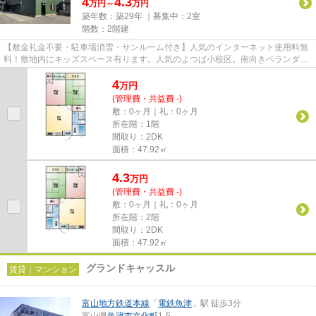
4
4.3
万円～
万円
築年数：築29年 ｜募集中：
2室
階数：2階建
【敷金礼金不要・駐車場消雪・サンルーム付き】人気のインターネット使用料無
料！敷地内にキッズスペース有ります。人気のよつば小校区。南向きベランダ。
日中は管理人さん駐在。防犯...
4
万
円
(管理費・共益費 -)
敷：0ヶ月｜礼：0ヶ月
所在階：1階
間取り：2DK
面積：47.92㎡
4.3
万
円
(管理費・共益費 -)
敷：0ヶ月｜礼：0ヶ月
所在階：2階
間取り：2DK
面積：47.92㎡
グランドキャッスル
賃貸｜マンション
富山地方鉄道本線
「
電鉄魚津
」駅 徒歩3分
富山県
魚津市
文化町
1-5