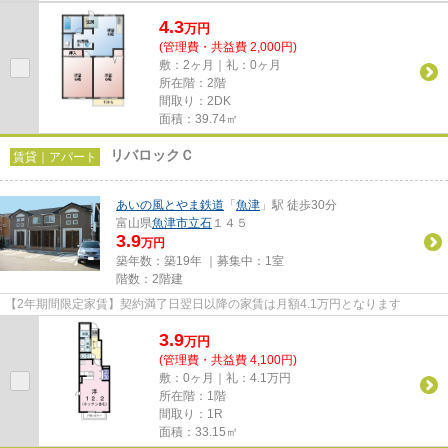
4.3
万
円
(管理費・共益費 2,000円)
敷：2ヶ月｜礼：0ヶ月
所在階：2階
間取り：2DK
面積：39.74㎡
リバロックＣ
賃貸｜アパート
あいの風とやま鉄道
「
魚津
」駅 徒歩30分
富山県
魚津市
立石
１４５
3.9
万円
築年数：築19年 ｜募集中：
1室
階数：2階建
【2年期間限定家賃】契約満了日翌日以降の家賃は月額4.1万円となります
3.9
万
円
(管理費・共益費 4,100円)
敷：0ヶ月｜礼：4.1万円
所在階：1階
間取り：1R
面積：33.15㎡