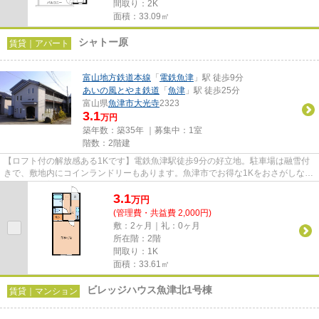
間取り：2K
面積：33.09㎡
シャトー原
賃貸｜アパート
富山地方鉄道本線
「
電鉄魚津
」駅 徒歩9分
あいの風とやま鉄道
「
魚津
」駅 徒歩25分
富山県
魚津市
大光寺
2323
3.1
万円
築年数：築35年 ｜募集中：
1室
階数：2階建
【ロフト付の解放感ある1Kです】電鉄魚津駅徒歩9分の好立地。駐車場は融雪付
きで、敷地内にコインランドリーもあります。魚津市でお得な1Kをおさがしな
ら、地域密着・取り扱い件数豊富...
3.1
万
円
(管理費・共益費 2,000円)
敷：2ヶ月｜礼：0ヶ月
所在階：2階
間取り：1K
面積：33.61㎡
ビレッジハウス魚津北1号棟
賃貸｜マンション