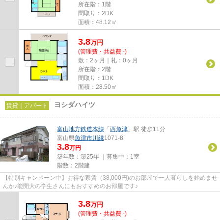
所在階：1階
間取り：2DK
面積：48.12㎡
3.8
万
円
(管理費・共益費 -)
敷：2ヶ月｜礼：0ヶ月
所在階：2階
間取り：1DK
面積：28.50㎡
ヨシダハイツ
賃貸｜アパート
富山地方鉄道本線
「
西魚津
」駅 徒歩11分
富山県
魚津市
川縁
1071-8
3.8
万円
築年数：築25年 ｜募集中：
1室
階数：2階建
【特別キャンペーン中】お得な家賃（38,000円)のお部屋で一人暮らしを始めませ
んか♪能開大の学生さんにもおすすめのお部屋です♪
3.8
万
円
(管理費・共益費 -)