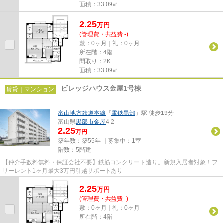
面積：33.09㎡
2.25
万
円
(管理費・共益費 -)
敷：0ヶ月｜礼：0ヶ月
所在階：4階
間取り：2K
面積：33.09㎡
ビレッジハウス金屋1号棟
賃貸｜マンション
富山地方鉄道本線
「
電鉄黒部
」駅 徒歩19分
富山県
黒部市
金屋
4-2
2.25
万円
築年数：築55年 ｜募集中：
1室
階数：5階建
【仲介手数料無料・保証会社不要】鉄筋コンクリート造り。新規入居者対象！フ
リーレント1ヶ月最大3万円引越サポートあり
2.25
万
円
(管理費・共益費 -)
敷：0ヶ月｜礼：0ヶ月
所在階：4階