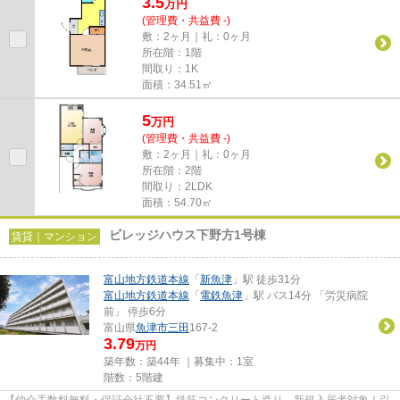
3.5
万
円
(管理費・共益費 -)
敷：2ヶ月｜礼：0ヶ月
所在階：1階
間取り：1K
面積：34.51㎡
5
万
円
(管理費・共益費 -)
敷：2ヶ月｜礼：0ヶ月
所在階：2階
間取り：2LDK
面積：54.70㎡
ビレッジハウス下野方1号棟
賃貸｜マンション
富山地方鉄道本線
「
新魚津
」駅 徒歩31分
富山地方鉄道本線
「
電鉄魚津
」駅 バス14分 「労災病院
前」 停歩6分
富山県
魚津市
三田
167-2
3.79
万円
築年数：築44年 ｜募集中：
1室
階数：5階建
【仲介手数料無料・保証会社不要】鉄筋コンクリート造り。新規入居者対象！引