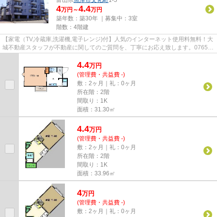
4
4.4
万円～
万円
築年数：築30年 ｜募集中：
3室
階数：4階建
【家電（TV,冷蔵庫,洗濯機,電子レンジ)付】人気のインターネット使用料無料！大
城不動産スタッフが不動産に関してのご質問を、丁寧にお応え致します。0765-
24-7558/oshiro-f@nice-tv.j...
4.4
万
円
(管理費・共益費 -)
敷：2ヶ月｜礼：0ヶ月
所在階：2階
間取り：1K
面積：31.30㎡
4.4
万
円
(管理費・共益費 -)
敷：2ヶ月｜礼：0ヶ月
所在階：2階
間取り：1K
面積：33.96㎡
4
万
円
(管理費・共益費 -)
敷：2ヶ月｜礼：0ヶ月