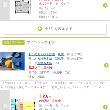
敷：0ヶ月｜礼：0ヶ月
所在階：2階
間取り：3DK
面積：53.08㎡
全5件を表示する
オーシャンハイツ
賃貸｜アパート
あいの風とやま鉄道
「
魚津
」駅 徒歩28分
富山地方鉄道本線
「
新魚津
」駅 徒歩27分
富山県
魚津市
青島
1073-3
3.2
4
万円～
万円
築年数：築36年 ｜募集中：
2室
階数：2階建
【人気のインターネット使用料無料！】水道定額1,000円で使い放題！CATV対
応！設備も充実していて住みやすい、魅力が詰まったアパートです！パーキング
エリア1台空所有！お掃除も快適...
3.2
万
円
(管理費・共益費 -)
敷：2ヶ月｜礼：0ヶ月
所在階：1階