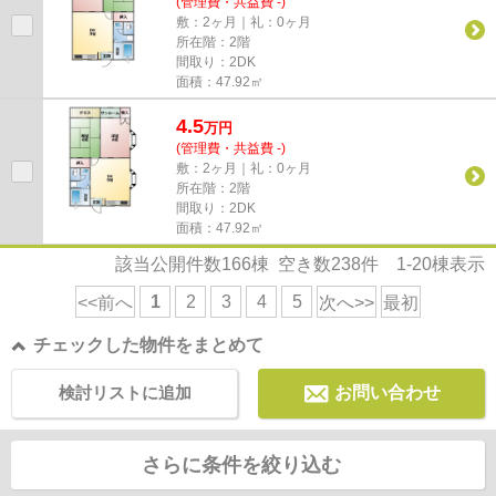
(管理費・共益費 -)
敷：2ヶ月｜礼：0ヶ月
所在階：2階
間取り：2DK
面積：47.92㎡
4.5
万
円
(管理費・共益費 -)
敷：2ヶ月｜礼：0ヶ月
所在階：2階
間取り：2DK
面積：47.92㎡
該当公開件数
166
棟 空き数
238
件
1-20
棟表示
1
2
3
4
5
<<前へ
次へ>>
最初
チェックした物件をまとめて
検討リストに追加
お問い合わせ
さらに条件を絞り込む