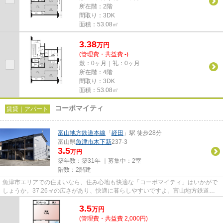
所在階：2階
間取り：3DK
面積：53.08㎡
3.38
万
円
(管理費・共益費 -)
敷：0ヶ月｜礼：0ヶ月
所在階：4階
間取り：3DK
面積：53.08㎡
コーポマイティ
賃貸｜アパート
富山地方鉄道本線
「
経田
」駅 徒歩28分
富山県
魚津市
木下新
237-3
3.5
万円
築年数：築31年 ｜募集中：
2室
階数：2階建
魚津市エリアでの住まいなら、住み心地も快適な「コーポマイティ」はいかがで
しょうか。37.26㎡の広さがあり、快適に暮らしやすいですよ。富山地方鉄道本
線経田周辺のお部屋情報を探す...
3.5
万
円
(管理費・共益費 2,000円)