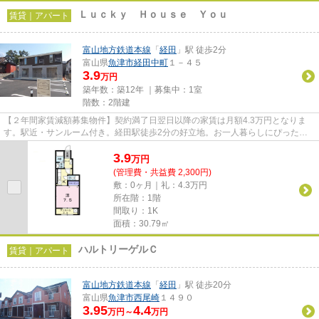
Ｌｕｃｋｙ Ｈｏｕｓｅ Ｙｏｕ
賃貸｜アパート
富山地方鉄道本線
「
経田
」駅 徒歩2分
富山県
魚津市
経田中町
１－４５
3.9
万円
築年数：築12年 ｜募集中：
1室
階数：2階建
【２年間家賃減額募集物件】契約満了日翌日以降の家賃は月額4.3万円となりま
す。駅近・サンルーム付き。経田駅徒歩2分の好立地。お一人暮らしにぴったり
の1K。魚津市で駅周辺のお部屋...
3.9
万
円
(管理費・共益費 2,300円)
敷：0ヶ月｜礼：4.3万円
所在階：1階
間取り：1K
面積：30.79㎡
ハルトリーゲルＣ
賃貸｜アパート
富山地方鉄道本線
「
経田
」駅 徒歩20分
富山県
魚津市
西尾崎
１４９０
3.95
4.4
万円～
万円