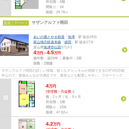
所在階：4階
間取り：1K
面積：29.78㎡
サザンアルファ岡田
賃貸｜アパート
あいの風とやま鉄道
「
魚津
」駅 徒歩26分
富山地方鉄道本線
「
経田
」駅 徒歩17分
富山県
魚津市
仏田
3713-1
4
4.5
万円～
万円
築年数：築29年 ｜募集中：
3室
階数：2階建
サザンアルファ岡田の詳しい情報。様々なチャンネルが視聴できるCATV対応物
件なので、家族みんなが大満足です。家具なども配置しやすい、フローリングの
アパートとなっています。綺麗...
4
万
円
(管理費・共益費 -)
敷：2ヶ月｜礼：0ヶ月
所在階：1階
間取り：2DK
面積：47.92㎡
4.2
万
円