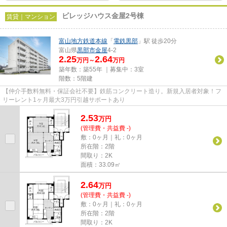
ビレッジハウス金屋2号棟
賃貸｜マンション
富山地方鉄道本線
「
電鉄黒部
」駅 徒歩20分
富山県
黒部市
金屋
4-2
2.25
2.64
万円～
万円
築年数：築55年 ｜募集中：
3室
階数：5階建
【仲介手数料無料・保証会社不要】鉄筋コンクリート造り。新規入居者対象！フ
リーレント1ヶ月最大3万円引越サポートあり
2.53
万
円
(管理費・共益費 -)
敷：0ヶ月｜礼：0ヶ月
所在階：2階
間取り：2K
面積：33.09㎡
2.64
万
円
(管理費・共益費 -)
敷：0ヶ月｜礼：0ヶ月
所在階：2階
間取り：2K