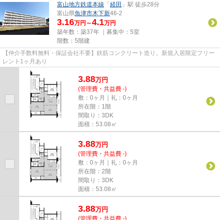
富山地方鉄道本線
「
経田
」駅 徒歩28分
富山県
魚津市
木下新
46-2
3.16
4.1
万円～
万円
築年数：築37年 ｜募集中：
5室
階数：5階建
【仲介手数料無料・保証会社不要】鉄筋コンクリート造り。新規入居限定フリー
レント1ヶ月あり
3.88
万
円
(管理費・共益費 -)
敷：0ヶ月｜礼：0ヶ月
所在階：1階
間取り：3DK
面積：53.08㎡
3.88
万
円
(管理費・共益費 -)
敷：0ヶ月｜礼：0ヶ月
所在階：2階
間取り：3DK
面積：53.08㎡
3.88
万
円
(管理費・共益費 -)