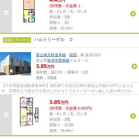
万
円
(管理費・共益費 -)
敷：2ヶ月｜礼：0ヶ月
所在階：3階
間取り：1K
面積：31.63㎡
ハルトリーゲル Ｄ
賃貸｜アパート
富山地方鉄道本線
「
経田
」駅 徒歩19分
富山県
魚津市
西尾崎
３８３－３
3.85
万円
築年数：築15年 ｜募集中：
1室
階数：2階建
【２年間家賃減額募集物件】契約満了日翌日以降の家賃は月額4.8万円となりま
す。玄関先まで覗き穴を覗きに行かなくてもインターホン越しに誰が来たのかを
確認できます。こちらはルーム...
3.85
万
円
(管理費・共益費 4,400円)
敷：0ヶ月｜礼：0ヶ月
所在階：2階
間取り：2LDK
面積：56.98㎡