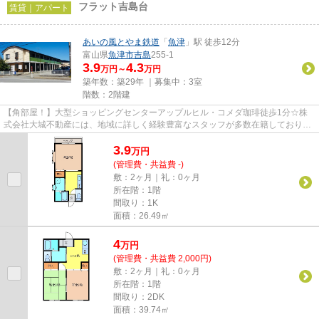
フラット吉島台
賃貸｜アパート
あいの風とやま鉄道
「
魚津
」駅 徒歩12分
富山県
魚津市
吉島
255-1
3.9
4.3
万円～
万円
築年数：築29年 ｜募集中：
3室
階数：2階建
【角部屋！】大型ショッピングセンターアップルヒル・コメダ珈琲徒歩1分☆株
式会社大城不動産には、地域に詳しく経験豊富なスタッフが多数在籍しておりま
す☆まずはご連絡ください☆
3.9
万
円
(管理費・共益費 -)
敷：2ヶ月｜礼：0ヶ月
所在階：1階
間取り：1K
面積：26.49㎡
4
万
円
(管理費・共益費 2,000円)
敷：2ヶ月｜礼：0ヶ月
所在階：1階
間取り：2DK
面積：39.74㎡