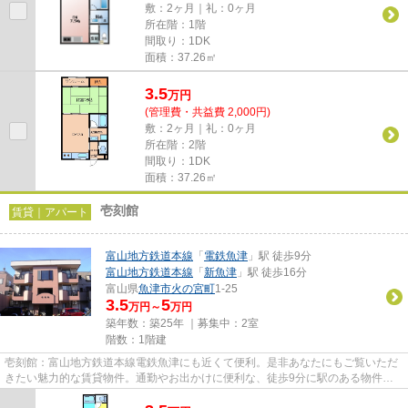
敷：2ヶ月｜礼：0ヶ月
所在階：1階
間取り：1DK
面積：37.26㎡
3.5
万
円
(管理費・共益費 2,000円)
敷：2ヶ月｜礼：0ヶ月
所在階：2階
間取り：1DK
面積：37.26㎡
壱刻館
賃貸｜アパート
富山地方鉄道本線
「
電鉄魚津
」駅 徒歩9分
富山地方鉄道本線
「
新魚津
」駅 徒歩16分
富山県
魚津市
火の宮町
1-25
3.5
5
万円～
万円
築年数：築25年 ｜募集中：
2室
階数：1階建
壱刻館：富山地方鉄道本線電鉄魚津にも近くて便利。是非あなたにもご覧いただ
きたい魅力的な賃貸物件。通勤やお出かけに便利な、徒歩9分に駅のある物件で
す。衛生的で扱いやすく、お料...