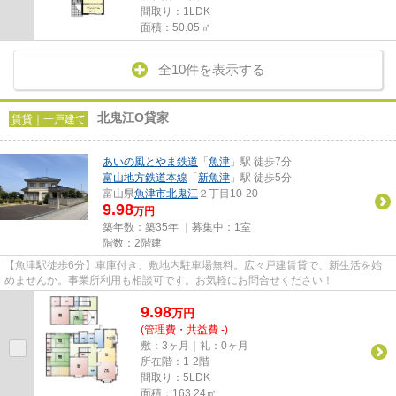
間取り：1LDK
面積：50.05㎡
全10件を表示する
北鬼江O貸家
賃貸｜一戸建て
あいの風とやま鉄道
「
魚津
」駅 徒歩7分
富山地方鉄道本線
「
新魚津
」駅 徒歩5分
富山県
魚津市
北鬼江
２丁目10-20
9.98
万円
築年数：築35年 ｜募集中：
1室
階数：2階建
【魚津駅徒歩6分】車庫付き、敷地内駐車場無料。広々戸建賃貸で、新生活を始
めませんか。事業所利用も相談可です。お気軽にお問合せください！
9.98
万
円
(管理費・共益費 -)
敷：3ヶ月｜礼：0ヶ月
所在階：1-2階
間取り：5LDK
面積：163.24㎡