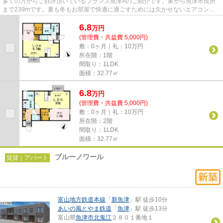
多くの方からご好評頂いているブランズ魚津Aのご紹介です。家から魚津市役所
まで239mです。夏も冬もお部屋で快適に過ごすためには欠かせないエアコン付
きです。魚津市で新生活を始める...
6.8
万
円
(管理費・共益費 5,000円)
敷：0ヶ月｜礼：10万円
所在階：1階
間取り：1LDK
面積：32.77㎡
6.8
万
円
(管理費・共益費 5,000円)
敷：0ヶ月｜礼：10万円
所在階：2階
間取り：1LDK
面積：32.77㎡
ブルーノワール
賃貸｜アパート
富山地方鉄道本線
「
新魚津
」駅 徒歩10分
あいの風とやま鉄道
「
魚津
」駅 徒歩13分
富山県
魚津市
北鬼江
２８０１番地１