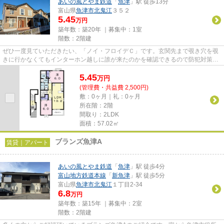
あいの風とやま鉄道
「
魚津
」駅 徒歩13分
富山県
魚津市
北鬼江
３５２
5.45
万円
築年数：築20年 ｜募集中：
1室
階数：2階建
ぜひ一度見ていただきたい、「ノイ・フロイデＣ」です。玄関先まで覗き穴を覗
きに行かなくてもインターホン越しに誰が来たのかを確認できるので防犯対策に
つながります。専有面積57.02...
5.45
万
円
(管理費・共益費 2,500円)
敷：0ヶ月｜礼：0ヶ月
所在階：2階
間取り：2LDK
面積：57.02㎡
ブランズ魚津A
賃貸｜アパート
あいの風とやま鉄道
「
魚津
」駅 徒歩4分
富山地方鉄道本線
「
新魚津
」駅 徒歩5分
富山県
魚津市
北鬼江
１丁目2-34
6.8
万円
築年数：築15年 ｜募集中：
2室
階数：2階建