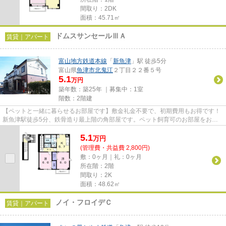
間取り：2DK
面積：45.71㎡
ドムスサンセールⅢＡ
賃貸｜アパート
富山地方鉄道本線
「
新魚津
」駅 徒歩5分
富山県
魚津市
北鬼江
２丁目２２番５号
5.1
万円
築年数：築25年 ｜募集中：
1室
階数：2階建
【ペットと一緒に暮らせるお部屋です】敷金礼金不要で、初期費用もお得です！
新魚津駅徒歩5分、鉄骨造り最上階の角部屋です。ペット飼育可のお部屋をおさ
がしなら、地域密着・取り扱い...
5.1
万
円
(管理費・共益費 2,800円)
敷：0ヶ月｜礼：0ヶ月
所在階：2階
間取り：2K
面積：48.62㎡
ノイ・フロイデＣ
賃貸｜アパート