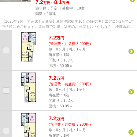
7.2
8.1
万円～
万円
築年数：予定 ｜募集中：
10室
階数：2階建
【2026年9月下旬完成予定新築】新魚津駅徒歩10分の好立地！エアコン2台で1年
中快適に過ごせます。魚津市で新築・築浅のお部屋をおさがしなら、地域密着・
取り扱い件数豊富な大城不動産...
7.2
万
円
(管理費・共益費 3,900円)
敷：0ヶ月｜礼：1ヶ月
所在階：1階
間取り：1LDK
面積：50.05㎡
7.2
万
円
(管理費・共益費 3,900円)
敷：0ヶ月｜礼：1ヶ月
所在階：1階
間取り：1LDK
面積：50.05㎡
7.2
万
円
(管理費・共益費 3,900円)
敷：0ヶ月｜礼：1ヶ月
所在階：1階