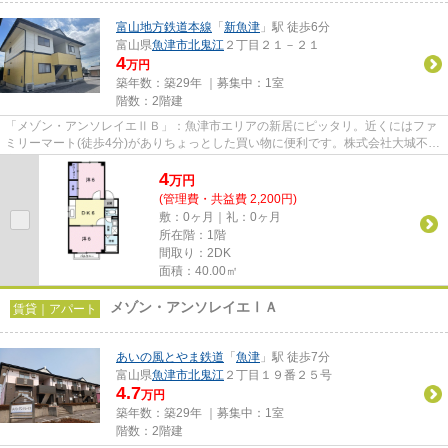
富山地方鉄道本線
「
新魚津
」駅 徒歩6分
富山県
魚津市
北鬼江
２丁目２１－２１
4
万円
築年数：築29年 ｜募集中：
1室
階数：2階建
「メゾン・アンソレイエⅡＢ」：魚津市エリアの新居にピッタリ。近くにはファ
ミリーマート(徒歩4分)がありちょっとした買い物に便利です。株式会社大城不動
産でなら、魚津市の望んだ条...
4
万
円
(管理費・共益費 2,200円)
敷：0ヶ月｜礼：0ヶ月
所在階：1階
間取り：2DK
面積：40.00㎡
メゾン・アンソレイエⅠＡ
賃貸｜アパート
あいの風とやま鉄道
「
魚津
」駅 徒歩7分
富山県
魚津市
北鬼江
２丁目１９番２５号
4.7
万円
築年数：築29年 ｜募集中：
1室
階数：2階建