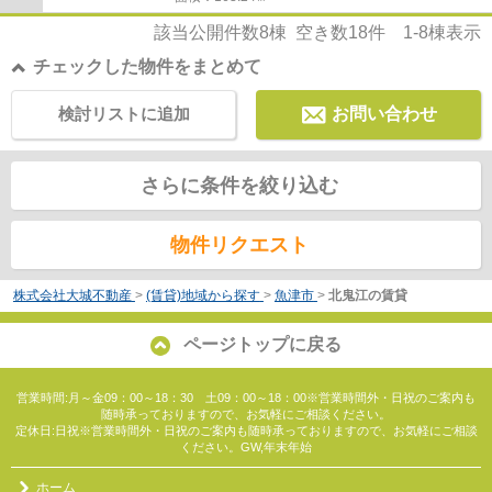
該当公開件数
8
棟 空き数
18
件
1-8
棟表示
チェックした物件をまとめて
検討リストに追加
お問い合わせ
さらに条件を絞り込む
物件リクエスト
株式会社大城不動産
>
(賃貸)地域から探す
>
魚津市
>
北鬼江の賃貸
ページトップに戻る
営業時間:月～金09：00～18：30 土09：00～18：00※営業時間外・日祝のご案内も
随時承っておりますので、お気軽にご相談ください。
定休日:日祝※営業時間外・日祝のご案内も随時承っておりますので、お気軽にご相談
ください。GW,年末年始
ホーム