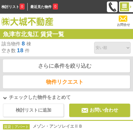
0
0
検討リスト
最近見た物件
お問合せ
魚津市北鬼江 賃貸一覧
8
該当物件
棟
18
空き数
件
さらに条件を絞り込む
物件リクエスト
チェックした物件をまとめて
検討リストに追加
お問い合わせ
メゾン・アンソレイエⅡＢ
賃貸｜アパート