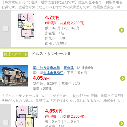
【魚津駅徒歩7分で通勤・通学に便利な立地です】敷金礼金不要で、初期費用も
お得です。生活音が気になる方へおすすめの鉄骨造りです。部屋数豊富な3DKで
ファミリー世帯にもおすすめです♪
4.7
万
円
(管理費・共益費 2,200円)
敷：0ヶ月｜礼：0ヶ月
所在階：1階
間取り：3DK
面積：53.00㎡
ドムス・サンセールⅡ
賃貸｜アパート
富山地方鉄道本線
「
新魚津
」駅 徒歩6分
富山県
魚津市
北鬼江
２丁目２番６号
4.85
万円
築年数：築26年 ｜募集中：
1室
階数：2階建
「ドムス・サンセールⅡ」のここがイチオシ。徒歩18分の距離に魚津市立東部中
学校があるのも魅力。魚津市エリアで住まいをお探しになるなら、株式会社大城
不動産にご連絡下さい。問い合...
4.85
万
円
(管理費・共益費 2,200円)
敷：0ヶ月｜礼：0ヶ月
所在階：1階