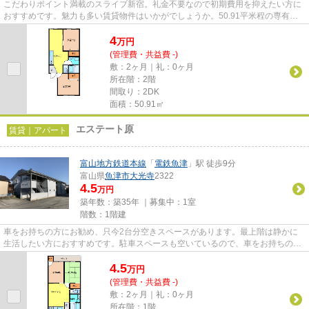
こだわりポイント満載のスライブ新宿。礼金不要なので初期費用を抑えたい方に
おすすめです。魅力も多い賃貸物件はいかがでしょうか。50.91平米程の専有面
積でスペースも十分。魚津市で...
4
万
円
(管理費・共益費 -)
敷：2ヶ月｜礼：0ヶ月
所在階：2階
間取り：2DK
面積：50.91㎡
エステート原
賃貸｜アパート
富山地方鉄道本線
「
電鉄魚津
」駅 徒歩9分
富山県
魚津市
大光寺
2322
4.5
万円
築年数：築35年 ｜募集中：
1室
階数：1階建
車をお持ちの方にお勧め、只今2台分空きスペースがあります。最上階は静かに
生活したい方におすすめです。駐車スペースも空いているので、車をお持ちの方
は検討してみてはいかがですか...
4.5
万
円
(管理費・共益費 -)
敷：2ヶ月｜礼：0ヶ月
所在階：1階