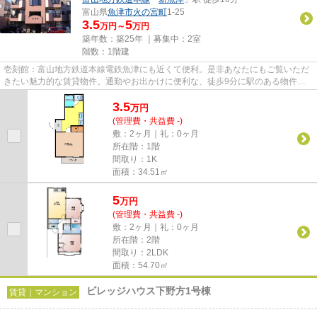
富山県
魚津市
火の宮町
1-25
3.5
5
万円～
万円
築年数：築25年 ｜募集中：
2室
階数：1階建
壱刻館：富山地方鉄道本線電鉄魚津にも近くて便利。是非あなたにもご覧いただ
きたい魅力的な賃貸物件。通勤やお出かけに便利な、徒歩9分に駅のある物件で
す。衛生的で扱いやすく、お料...
3.5
万
円
(管理費・共益費 -)
敷：2ヶ月｜礼：0ヶ月
所在階：1階
間取り：1K
面積：34.51㎡
5
万
円
(管理費・共益費 -)
敷：2ヶ月｜礼：0ヶ月
所在階：2階
間取り：2LDK
面積：54.70㎡
ビレッジハウス下野方1号棟
賃貸｜マンション