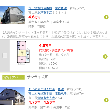
富山地方鉄道本線
「
電鉄魚津
」駅 徒歩22分
富山県
魚津市
本江
６２１－１
4.6
万円
築年数：築28年 ｜募集中：
1室
階数：2階建
【人気のインターネット使用料無料！】徒歩10分の場所によつば小学校がありま
す。洗面所は浴室から独立しており、お風呂の湿気を避けられます。南西向きの
日当りの良いお部屋です♪
4.6
万
円
(管理費・共益費 2,200円)
敷：0ヶ月｜礼：0ヶ月
所在階：2階
間取り：2DK
面積：40.57㎡
サンライズ原
賃貸｜アパート
あいの風とやま鉄道
「
魚津
」駅 徒歩23分
富山地方鉄道本線
「
電鉄魚津
」駅 徒歩7分
富山県
魚津市
大光寺
2303
4.7
4.8
万円～
万円
築年数：築25年 ｜募集中：
2室