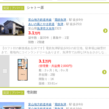
シャトー原
賃貸｜アパート
富山地方鉄道本線
「
電鉄魚津
」駅 徒歩9分
あいの風とやま鉄道
「
魚津
」駅 徒歩25分
富山県
魚津市
大光寺
2323
3.1
万円
築年数：築35年 ｜募集中：
1室
階数：2階建
【ロフト付の解放感ある1Kです】電鉄魚津駅徒歩9分の好立地。駐車場は融雪付
きで、敷地内にコインランドリーもあります。魚津市でお得な1Kをおさがしな
ら、地域密着・取り扱い件数豊富...
3.1
万
円
(管理費・共益費 2,000円)
敷：2ヶ月｜礼：0ヶ月
所在階：2階
間取り：1K
面積：33.61㎡
壱刻館
賃貸｜アパート
富山地方鉄道本線
「
電鉄魚津
」駅 徒歩9分
富山地方鉄道本線
「
新魚津
」駅 徒歩16分