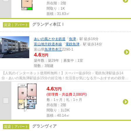
所在階：2階
間取り：1K
面積：31.63㎡
グランディ本江Ⅰ
賃貸｜アパート
あいの風とやま鉄道
「
魚津
」駅 徒歩16分
富山地方鉄道本線
「
電鉄魚津
」駅 徒歩14分
富山県
魚津市
本江
2290-1
4.6
万円
築年数：築29年 ｜募集中：
1室
階数：3階建
【人気のインターネット使用料無料！】スーパー徒歩9分・電鉄魚津駅徒歩14
分・あいの風魚津駅徒歩15分の好立地！生活音が気になる方へおすすめの鉄骨造
り！
4.6
万
円
(管理費・共益費 2,000円)
敷：1ヶ月｜礼：1ヶ月
所在階：2階
間取り：1LDK
面積：40.14㎡
グランヴィア
賃貸｜アパート