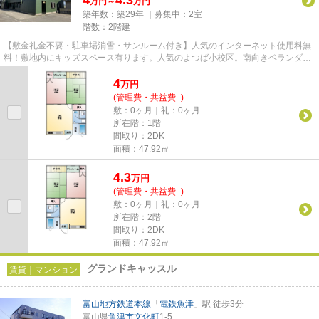
万円～
万円
築年数：築29年 ｜募集中：
2室
階数：2階建
【敷金礼金不要・駐車場消雪・サンルーム付き】人気のインターネット使用料無
料！敷地内にキッズスペース有ります。人気のよつば小校区。南向きベランダ。
日中は管理人さん駐在。防犯...
4
万
円
(管理費・共益費 -)
敷：0ヶ月｜礼：0ヶ月
所在階：1階
間取り：2DK
面積：47.92㎡
4.3
万
円
(管理費・共益費 -)
敷：0ヶ月｜礼：0ヶ月
所在階：2階
間取り：2DK
面積：47.92㎡
グランドキャッスル
賃貸｜マンション
富山地方鉄道本線
「
電鉄魚津
」駅 徒歩3分
富山県
魚津市
文化町
1-5