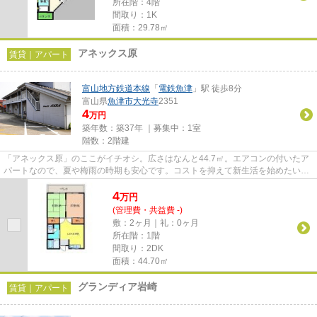
所在階：4階
間取り：1K
面積：29.78㎡
アネックス原
賃貸｜アパート
富山地方鉄道本線
「
電鉄魚津
」駅 徒歩8分
富山県
魚津市
大光寺
2351
4
万円
築年数：築37年 ｜募集中：
1室
階数：2階建
「アネックス原」のここがイチオシ。広さはなんと44.7㎡。エアコンの付いたア
パートなので、夏や梅雨の時期も安心です。コストを抑えて新生活を始めたい方
は、この家賃4.5万円の物件が...
4
万
円
(管理費・共益費 -)
敷：2ヶ月｜礼：0ヶ月
所在階：1階
間取り：2DK
面積：44.70㎡
グランディア岩崎
賃貸｜アパート