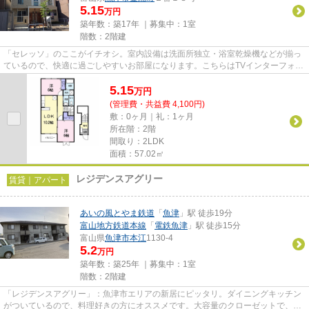
5.15
万円
築年数：築17年 ｜募集中：
1室
階数：2階建
「セレッソ」のここがイチオシ。室内設備は洗面所独立・浴室乾燥機などが揃っ
ているので、快適に過ごしやすいお部屋になります。こちらはTVインターフォン
付きの物件です。こちらのお...
5.15
万
円
(管理費・共益費 4,100円)
敷：0ヶ月｜礼：1ヶ月
所在階：2階
間取り：2LDK
面積：57.02㎡
レジデンスアグリー
賃貸｜アパート
あいの風とやま鉄道
「
魚津
」駅 徒歩19分
富山地方鉄道本線
「
電鉄魚津
」駅 徒歩15分
富山県
魚津市
本江
1130-4
5.2
万円
築年数：築25年 ｜募集中：
1室
階数：2階建
「レジデンスアグリー」：魚津市エリアの新居にピッタリ。ダイニングキッチン
がついているので、料理好きの方にオススメです。大容量のクローゼットで、玄