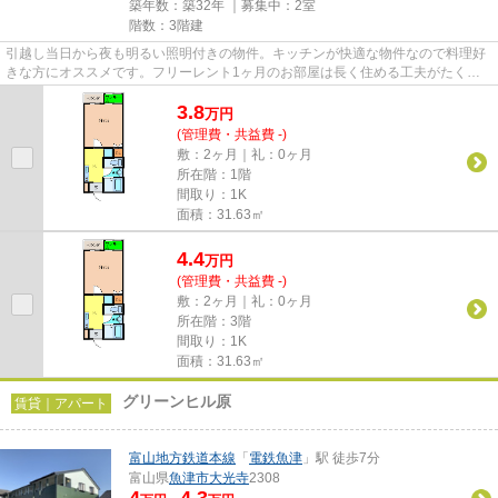
築年数：築32年 ｜募集中：
2室
階数：3階建
引越し当日から夜も明るい照明付きの物件。キッチンが快適な物件なので料理好
きな方にオススメです。フリーレント1ヶ月のお部屋は長く住める工夫がたくさ
んあります。賃料4万円のアパ...
3.8
万
円
(管理費・共益費 -)
敷：2ヶ月｜礼：0ヶ月
所在階：1階
間取り：1K
面積：31.63㎡
4.4
万
円
(管理費・共益費 -)
敷：2ヶ月｜礼：0ヶ月
所在階：3階
間取り：1K
面積：31.63㎡
グリーンヒル原
賃貸｜アパート
富山地方鉄道本線
「
電鉄魚津
」駅 徒歩7分
富山県
魚津市
大光寺
2308
4
4.3