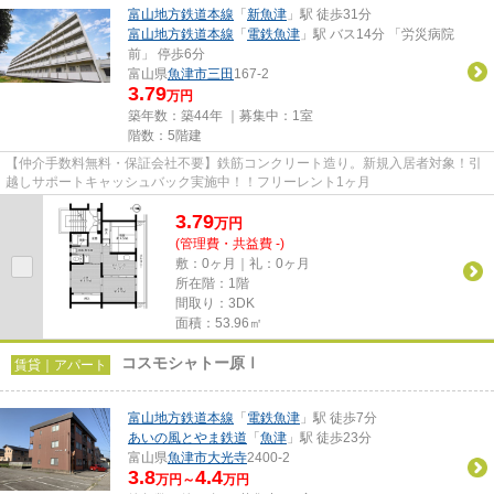
富山地方鉄道本線
「
新魚津
」駅 徒歩31分
富山地方鉄道本線
「
電鉄魚津
」駅 バス14分 「労災病院
前」 停歩6分
富山県
魚津市
三田
167-2
3.79
万円
築年数：築44年 ｜募集中：
1室
階数：5階建
【仲介手数料無料・保証会社不要】鉄筋コンクリート造り。新規入居者対象！引
越しサポートキャッシュバック実施中！！フリーレント1ヶ月
3.79
万
円
(管理費・共益費 -)
敷：0ヶ月｜礼：0ヶ月
所在階：1階
間取り：3DK
面積：53.96㎡
コスモシャトー原Ⅰ
賃貸｜アパート
富山地方鉄道本線
「
電鉄魚津
」駅 徒歩7分
あいの風とやま鉄道
「
魚津
」駅 徒歩23分
富山県
魚津市
大光寺
2400-2
3.8
4.4
万円～
万円