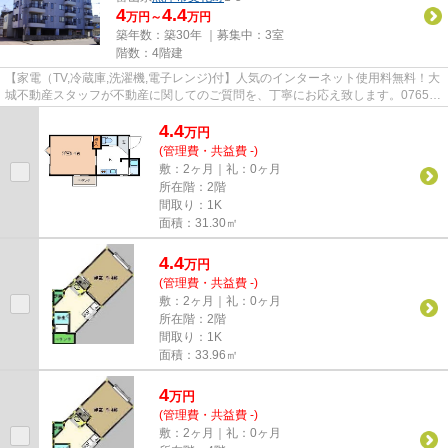
4
4.4
万円～
万円
築年数：築30年 ｜募集中：
3室
階数：4階建
【家電（TV,冷蔵庫,洗濯機,電子レンジ)付】人気のインターネット使用料無料！大
城不動産スタッフが不動産に関してのご質問を、丁寧にお応え致します。0765-
24-7558/oshiro-f@nice-tv.j...
4.4
万
円
(管理費・共益費 -)
敷：2ヶ月｜礼：0ヶ月
所在階：2階
間取り：1K
面積：31.30㎡
4.4
万
円
(管理費・共益費 -)
敷：2ヶ月｜礼：0ヶ月
所在階：2階
間取り：1K
面積：33.96㎡
4
万
円
(管理費・共益費 -)
敷：2ヶ月｜礼：0ヶ月