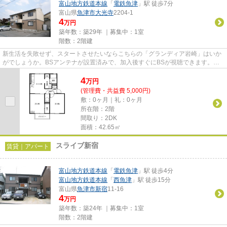
富山地方鉄道本線
「
電鉄魚津
」駅 徒歩7分
富山県
魚津市
大光寺
2204-1
4
万円
築年数：築29年 ｜募集中：
1室
階数：2階建
新生活を失敗せず、スタートさせたいならこちらの「グランディア岩崎」はいか
がでしょうか。BSアンテナが設置済みで、加入後すぐにBSが視聴できます。専
有面積は42.65平米。魚津市エリ...
4
万
円
(管理費・共益費 5,000円)
敷：0ヶ月｜礼：0ヶ月
所在階：2階
間取り：2DK
面積：42.65㎡
スライブ新宿
賃貸｜アパート
富山地方鉄道本線
「
電鉄魚津
」駅 徒歩4分
富山地方鉄道本線
「
西魚津
」駅 徒歩15分
富山県
魚津市
新宿
11-16
4
万円
築年数：築24年 ｜募集中：
1室
階数：2階建