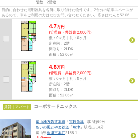
階数：2階建
目的に合わせた照明器具を各所に取り付けた物件です。2台分の駐車スペースが
あるので、車をご利用の方はぜひお問い合わせください。広さはなんと52.06
㎡。この物件には、クローゼット...
4.7
万
円
(管理費・共益費 2,000円)
敷：0ヶ月｜礼：0ヶ月
所在階：2階
間取り：2LDK
面積：52.06㎡
4.8
万
円
(管理費・共益費 2,000円)
敷：0ヶ月｜礼：0ヶ月
所在階：2階
間取り：2LDK
面積：52.06㎡
コーポサードニックス
賃貸｜アパート
富山地方鉄道本線
「
電鉄魚津
」駅 徒歩9分
あいの風とやま鉄道
「
魚津
」駅 徒歩14分
富山県
魚津市
本江
2188-1