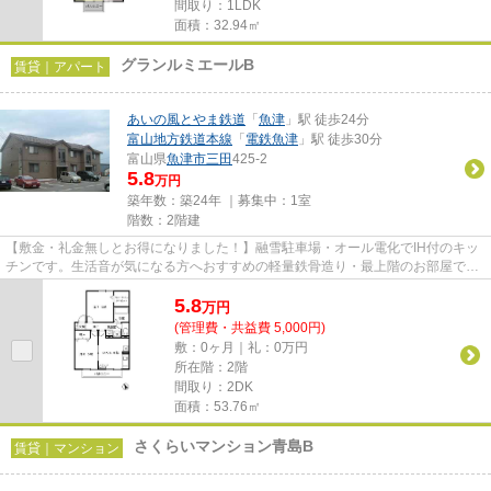
間取り：1LDK
面積：32.94㎡
グランルミエールB
賃貸｜アパート
あいの風とやま鉄道
「
魚津
」駅 徒歩24分
富山地方鉄道本線
「
電鉄魚津
」駅 徒歩30分
富山県
魚津市
三田
425-2
5.8
万円
築年数：築24年 ｜募集中：
1室
階数：2階建
【敷金・礼金無しとお得になりました！】融雪駐車場・オール電化でIH付のキッ
チンです。生活音が気になる方へおすすめの軽量鉄骨造り・最上階のお部屋で
す！魚津市でお部屋をおさがし...
5.8
万
円
(管理費・共益費 5,000円)
敷：0ヶ月｜礼：0万円
所在階：2階
間取り：2DK
面積：53.76㎡
さくらいマンション青島B
賃貸｜マンション