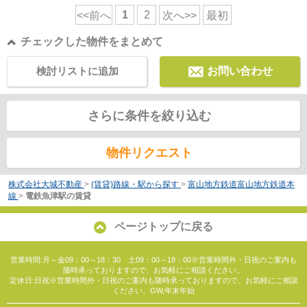
1
2
<<前へ
次へ>>
最初
チェックした物件をまとめて
検討リストに追加
お問い合わせ
さらに条件を絞り込む
物件リクエスト
株式会社大城不動産
>
(賃貸)路線・駅から探す
>
富山地方鉄道富山地方鉄道本
線
>
電鉄魚津駅の賃貸
ページトップに戻る
営業時間:月～金09：00～18：30 土09：00～18：00※営業時間外・日祝のご案内も
随時承っておりますので、お気軽にご相談ください。
定休日:日祝※営業時間外・日祝のご案内も随時承っておりますので、お気軽にご相談
ください。GW,年末年始