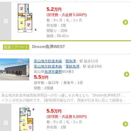
関がすっきり片付くアパート...
5.2
万
円
(管理費・共益費 5,000円)
敷：0ヶ月｜礼：1ヶ月
所在階：1階
間取り：2DK
面積：50.42㎡
Droom魚津WEST
賃貸｜アパート
富山地方鉄道本線
「
西魚津
」駅 徒歩11分
富山地方鉄道本線
「
電鉄魚津
」駅 徒歩19分
富山県
魚津市
慶野
853番3
5.5
万円
築年数：築12年 ｜募集中：
1室
階数：2階建
富山地方鉄道本線西魚津周辺への引っ越しをお考えなら「Droom魚津WEST」。
ベランダ付きの物件です。2駅利用可能なので、用途や行き先に応じて経路を選
択できます。駐車場利用代金は1ヶ...
5.5
万
円
(管理費・共益費 6,000円)
敷：0ヶ月｜礼：1ヶ月
所在階：1階