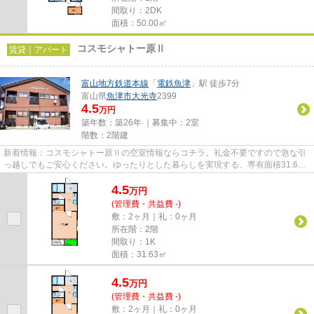
間取り：2DK
面積：50.00㎡
コスモシャトー原Ⅱ
賃貸｜アパート
富山地方鉄道本線
「
電鉄魚津
」駅 徒歩7分
富山県
魚津市
大光寺
2399
4.5
万円
築年数：築26年 ｜募集中：
2室
階数：2階建
新着情報：コスモシャトー原Ⅱの空室情報ならコチラ。礼金不要ですので急な引
っ越しでもご安心ください。ゆったりとした暮らしを実現する、専有面積31.63
平米のお部屋。気になる情報を...
4.5
万
円
(管理費・共益費 -)
敷：2ヶ月｜礼：0ヶ月
所在階：2階
間取り：1K
面積：31.63㎡
4.5
万
円
(管理費・共益費 -)
敷：2ヶ月｜礼：0ヶ月