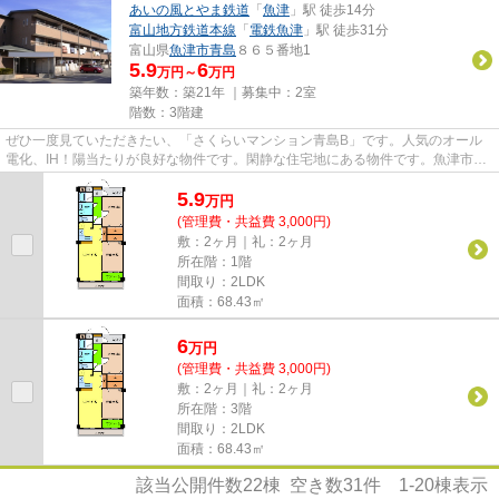
あいの風とやま鉄道
「
魚津
」駅 徒歩14分
富山地方鉄道本線
「
電鉄魚津
」駅 徒歩31分
富山県
魚津市
青島
８６５番地1
5.9
6
万円～
万円
築年数：築21年 ｜募集中：
2室
階数：3階建
ぜひ一度見ていただきたい、「さくらいマンション青島B」です。人気のオール
電化、IH！陽当たりが良好な物件です。閑静な住宅地にある物件です。魚津市で
新しい住まいをお求めの方は株...
5.9
万
円
(管理費・共益費 3,000円)
敷：2ヶ月｜礼：2ヶ月
所在階：1階
間取り：2LDK
面積：68.43㎡
6
万
円
(管理費・共益費 3,000円)
敷：2ヶ月｜礼：2ヶ月
所在階：3階
間取り：2LDK
面積：68.43㎡
該当公開件数
22
棟 空き数
31
件
1-20
棟表示