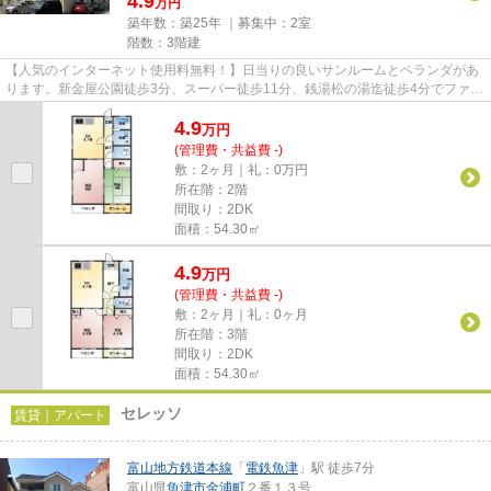
4.9
万円
築年数：築25年 ｜募集中：
2室
階数：3階建
【人気のインターネット使用料無料！】日当りの良いサンルームとベランダがあ
ります。新金屋公園徒歩3分、スーパー徒歩11分、銭湯松の湯迄徒歩4分でファミ
リー世帯にもおすすめです。
4.9
万
円
(管理費・共益費 -)
敷：2ヶ月｜礼：0万円
所在階：2階
間取り：2DK
面積：54.30㎡
4.9
万
円
(管理費・共益費 -)
敷：2ヶ月｜礼：0ヶ月
所在階：3階
間取り：2DK
面積：54.30㎡
セレッソ
賃貸｜アパート
富山地方鉄道本線
「
電鉄魚津
」駅 徒歩7分
富山県
魚津市
金浦町
２番１３号