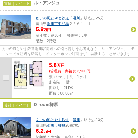
ル・アンジュ
賃貸｜アパート
あいの風とやま鉄道
「
滑川
」駅 徒歩25分
富山県
滑川市
中野島
２５６１－１
5.8
万円
築年数：築16年 ｜募集中：
1室
階数：2階建
あいの風とやま鉄道滑川駅周辺への引っ越しをお考えなら「ル・アンジュ」。モ
ニターで来訪者を確認し、インターホンで対面せずに会話することができます。
室内設備は浴室乾燥機・洗面...
5.8
万
円
(管理費・共益費 2,900円)
敷：0ヶ月｜礼：1ヶ月
所在階：1階
間取り：2LDK
面積：60.86㎡
D-room柳原
賃貸｜アパート
あいの風とやま鉄道
「
滑川
」駅 徒歩13分
富山県
滑川市
柳原
20番地5
6.2
万円
築年数：築5年 ｜募集中：
1室