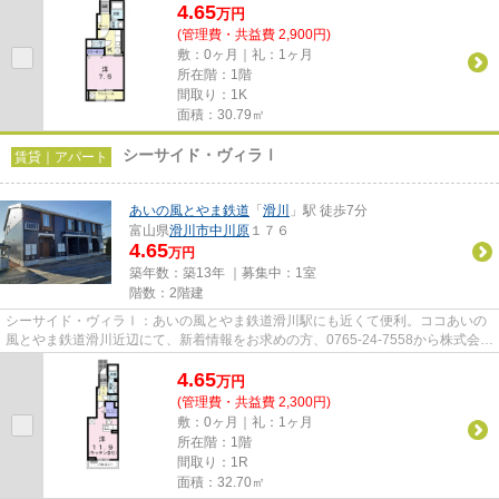
4.65
万
円
(管理費・共益費 2,900円)
敷：0ヶ月｜礼：1ヶ月
所在階：1階
間取り：1K
面積：30.79㎡
シーサイド・ヴィラⅠ
賃貸｜アパート
あいの風とやま鉄道
「
滑川
」駅 徒歩7分
富山県
滑川市
中川原
１７６
4.65
万円
築年数：築13年 ｜募集中：
1室
階数：2階建
シーサイド・ヴィラⅠ：あいの風とやま鉄道滑川駅にも近くて便利。ココあいの
風とやま鉄道滑川近辺にて、新着情報をお求めの方、0765-24-7558から株式会社
大城不動産までご連絡を。良い...
4.65
万
円
(管理費・共益費 2,300円)
敷：0ヶ月｜礼：1ヶ月
所在階：1階
間取り：1R
面積：32.70㎡