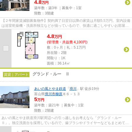
4.8
万円
築年数：築3年 ｜募集中：
1室
階数：3階建
【２年間家賃減額募集物件】契約満了日翌日以降の家賃は月額5.5万円。室内設備
は浴室乾燥機・洗面所独立などが揃っているので、快適に過ごしやすいお部屋に
なります。滑川市で新生活を...
4.8
万
円
(管理費・共益費 4,100円)
敷：0ヶ月｜礼：5.1万円
所在階：2階
間取り：1K
面積：36.14㎡
グランド・ルー Ⅱ
賃貸｜アパート
あいの風とやま鉄道
「
滑川
」駅 徒歩19分
富山県
滑川市
柳原
８６－１３
5
万円
築年数：築21年 ｜募集中：
1室
階数：2階建
あいの風とやま鉄道滑川駅周辺への引っ越しをお考えなら「グランド・ルー
Ⅱ」。独立洗面台を採用しているので、歯ブラシやドライヤーなどもまとめてス
ッキリ収納できます。月々の賃料...