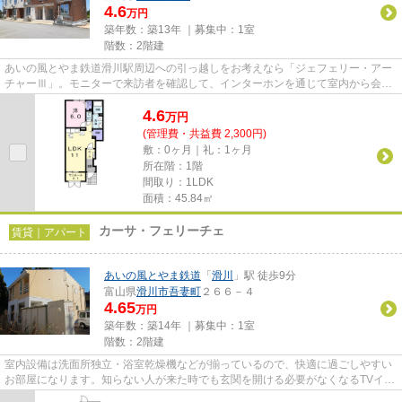
4.6
万円
築年数：築13年 ｜募集中：
1室
階数：2階建
あいの風とやま鉄道滑川駅周辺への引っ越しをお考えなら「ジェフェリー・アー
チャーⅢ」。モニターで来訪者を確認して、インターホンを通じて室内から会話
することができます。収納はク...
4.6
万
円
(管理費・共益費 2,300円)
敷：0ヶ月｜礼：1ヶ月
所在階：1階
間取り：1LDK
面積：45.84㎡
カーサ・フェリーチェ
賃貸｜アパート
あいの風とやま鉄道
「
滑川
」駅 徒歩9分
富山県
滑川市
吾妻町
２６６－４
4.65
万円
築年数：築14年 ｜募集中：
1室
階数：2階建
室内設備は洗面所独立・浴室乾燥機などが揃っているので、快適に過ごしやすい
お部屋になります。知らない人が来た時でも玄関を開ける必要がなくなるTVイン
ターホンが付いております。...