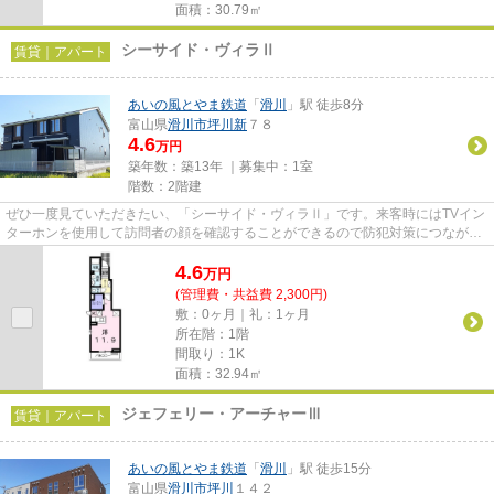
面積：30.79㎡
シーサイド・ヴィラⅡ
賃貸｜アパート
あいの風とやま鉄道
「
滑川
」駅 徒歩8分
富山県
滑川市
坪川新
７８
4.6
万円
築年数：築13年 ｜募集中：
1室
階数：2階建
ぜひ一度見ていただきたい、「シーサイド・ヴィラⅡ」です。来客時にはTVイン
ターホンを使用して訪問者の顔を確認することができるので防犯対策につながり
ます。新しい生活のスタートに...
4.6
万
円
(管理費・共益費 2,300円)
敷：0ヶ月｜礼：1ヶ月
所在階：1階
間取り：1K
面積：32.94㎡
ジェフェリー・アーチャーⅢ
賃貸｜アパート
あいの風とやま鉄道
「
滑川
」駅 徒歩15分
富山県
滑川市
坪川
１４２