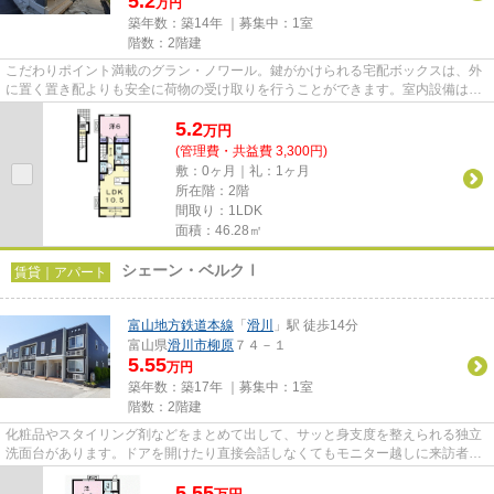
5.2
万円
築年数：築14年 ｜募集中：
1室
階数：2階建
こだわりポイント満載のグラン・ノワール。鍵がかけられる宅配ボックスは、外
に置く置き配よりも安全に荷物の受け取りを行うことができます。室内設備は洗
面所独立・浴室乾燥機などが...
5.2
万
円
(管理費・共益費 3,300円)
敷：0ヶ月｜礼：1ヶ月
所在階：2階
間取り：1LDK
面積：46.28㎡
シェーン・ベルクⅠ
賃貸｜アパート
富山地方鉄道本線
「
滑川
」駅 徒歩14分
富山県
滑川市
柳原
７４－１
5.55
万円
築年数：築17年 ｜募集中：
1室
階数：2階建
化粧品やスタイリング剤などをまとめて出して、サッと身支度を整えられる独立
洗面台があります。ドアを開けたり直接会話しなくてもモニター越しに来訪者を
確認できるモニター付きイン...
5.55