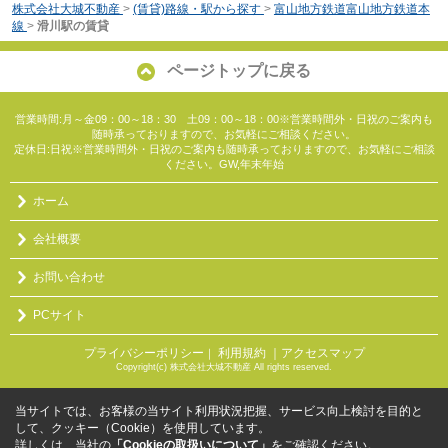
株式会社大城不動産
>
(賃貸)路線・駅から探す
>
富山地方鉄道富山地方鉄道本
線
>
滑川駅の賃貸
ページトップに戻る
営業時間:月～金09：00～18：30 土09：00～18：00※営業時間外・日祝のご案内も
随時承っておりますので、お気軽にご相談ください。
定休日:日祝※営業時間外・日祝のご案内も随時承っておりますので、お気軽にご相談
ください。GW,年末年始
ホーム
会社概要
お問い合わせ
PCサイト
プライバシーポリシー
利用規約
｜アクセスマップ
｜
Copyright(c) 株式会社大城不動産 All rights reserved.
当サイトでは、お客様の当サイト利用状況把握、サービス向上検討を目的と
して、クッキー（Cookie）を使用しています。
詳しくは、当社の
「Cookieの取扱いについて」
をご確認ください。