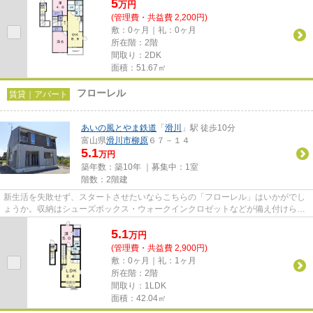
5
万
円
(管理費・共益費 2,200円)
敷：0ヶ月｜礼：0ヶ月
所在階：2階
間取り：2DK
面積：51.67㎡
フローレル
賃貸｜アパート
あいの風とやま鉄道
「
滑川
」駅 徒歩10分
富山県
滑川市
柳原
６７－１４
5.1
万円
築年数：築10年 ｜募集中：
1室
階数：2階建
新生活を失敗せず、スタートさせたいならこちらの「フローレル」はいかがでし
ょうか。収納はシューズボックス・ウォークインクロゼットなどが備え付けられ
ているので、衣類や日用品の...
5.1
万
円
(管理費・共益費 2,900円)
敷：0ヶ月｜礼：1ヶ月
所在階：2階
間取り：1LDK
面積：42.04㎡