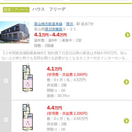
ハウス フリーデ
賃貸｜アパート
富山地方鉄道本線
「
滑川
」駅 徒歩7分
富山県
滑川市
柳原
９－２１
4.1
4.4
万円～
万円
築年数：築9年 ｜募集中：
2室
階数：2階建
【２年間家賃減額募集物件】契約満了日翌日以降の家賃は月額4.550万円。知ら
ない人が来た時でも玄関を開ける必要がなくなるモニター付きインターホンを備
えております。お風呂に入って...
4.1
万
円
(管理費・共益費 2,300円)
敷：0ヶ月｜礼：4.5万円
所在階：1階
間取り：1K
面積：30.79㎡
4.4
万
円
(管理費・共益費 2,300円)
敷：0ヶ月｜礼：4.55万円
所在階：1階
間取り：1K