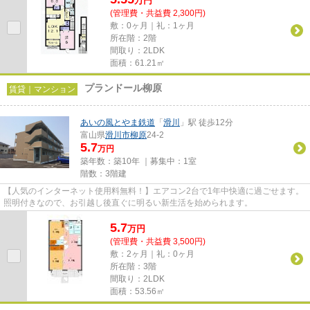
万
円
(管理費・共益費 2,300円)
敷：0ヶ月｜礼：1ヶ月
所在階：2階
間取り：2LDK
面積：61.21㎡
プランドール柳原
賃貸｜マンション
あいの風とやま鉄道
「
滑川
」駅 徒歩12分
富山県
滑川市
柳原
24-2
5.7
万円
築年数：築10年 ｜募集中：
1室
階数：3階建
【人気のインターネット使用料無料！】エアコン2台で1年中快適に過ごせます。
照明付きなので、お引越し後直ぐに明るい新生活を始められます。
5.7
万
円
(管理費・共益費 3,500円)
敷：2ヶ月｜礼：0ヶ月
所在階：3階
間取り：2LDK
面積：53.56㎡