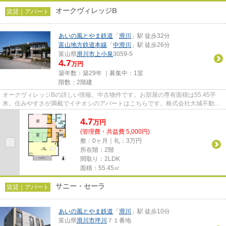
オークヴィレッジB
賃貸｜アパート
あいの風とやま鉄道
「
滑川
」駅 徒歩32分
富山地方鉄道本線
「
中滑川
」駅 徒歩26分
富山県
滑川市
上小泉
3059-5
4.7
万円
築年数：築29年 ｜募集中：
1室
階数：2階建
オークヴィレッジBの詳しい情報。中古物件です。お部屋の専有面積は55.45平
米。住みやすさが満載でイチオシのアパートはこちらです。株式会社大城不動産
はお客様のよりよい住まい探し...
4.7
万
円
(管理費・共益費 5,000円)
敷：0ヶ月｜礼：3万円
所在階：2階
間取り：2LDK
面積：55.45㎡
サニー・セーラ
賃貸｜アパート
あいの風とやま鉄道
「
滑川
」駅 徒歩10分
富山県
滑川市
坪川
７１番地