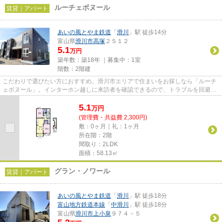
ルーチェボヌール
賃貸｜アパート
あいの風とやま鉄道
「
滑川
」駅 徒歩14分
富山県
滑川市
高塚
２５１２
5.1
万円
築年数：築18年 ｜募集中：
1室
階数：2階建
こだわりで選びたい方におすすめ。滑川市エリアで住まいをお探しなら「ルーチ
ェボヌール」。インターホン越しに来訪者を確認できるので、トラブルを回避し
やすくなります。水道代の節...
5.1
万
円
(管理費・共益費 2,300円)
敷：0ヶ月｜礼：1ヶ月
所在階：2階
間取り：2LDK
面積：58.13㎡
グラン・ノワール
賃貸｜アパート
あいの風とやま鉄道
「
滑川
」駅 徒歩18分
富山地方鉄道本線
「
中滑川
」駅 徒歩18分
富山県
滑川市
上小泉
９７４－５