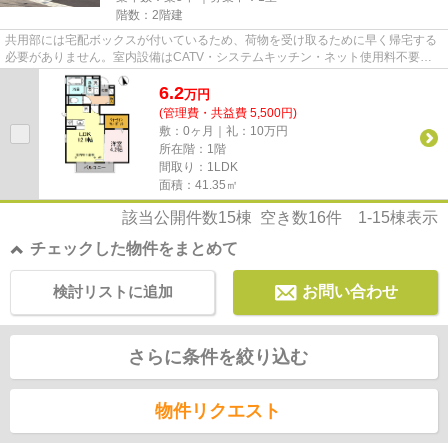
階数：2階建
共用部には宅配ボックスが付いているため、荷物を受け取るために早く帰宅する
必要がありません。室内設備はCATV・システムキッチン・ネット使用料不要な
ど豊富に揃っており、過ごしや...
6.2
万
円
(管理費・共益費 5,500円)
敷：0ヶ月｜礼：10万円
所在階：1階
間取り：1LDK
面積：41.35㎡
該当公開件数
15
棟 空き数
16
件
1-15
棟表示
チェックした物件をまとめて
検討リストに追加
お問い合わせ
さらに条件を絞り込む
物件リクエスト