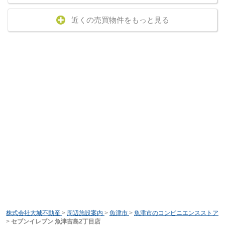
近くの売買物件をもっと見る
株式会社大城不動産
>
周辺施設案内
>
魚津市
>
魚津市のコンビニエンスストア
>
セブンイレブン 魚津吉島2丁目店