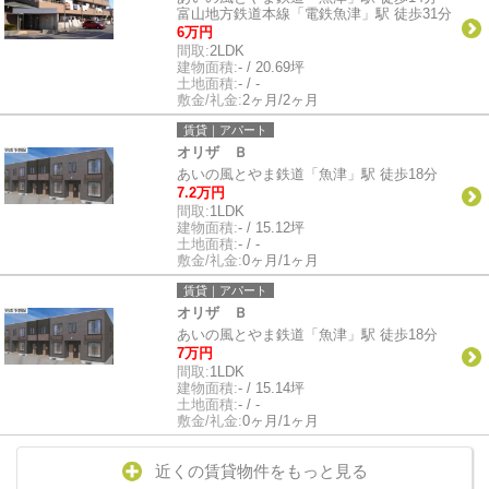
富山地方鉄道本線「電鉄魚津」駅 徒歩31分
6万円
間取:
2LDK
建物面積:
- / 20.69坪
土地面積:
- / -
敷金/礼金:
2ヶ月/2ヶ月
賃貸｜アパート
オリザ Ｂ
あいの風とやま鉄道「魚津」駅 徒歩18分
7.2万円
間取:
1LDK
建物面積:
- / 15.12坪
土地面積:
- / -
敷金/礼金:
0ヶ月/1ヶ月
賃貸｜アパート
オリザ Ｂ
あいの風とやま鉄道「魚津」駅 徒歩18分
7万円
間取:
1LDK
建物面積:
- / 15.14坪
土地面積:
- / -
敷金/礼金:
0ヶ月/1ヶ月
近くの賃貸物件をもっと見る