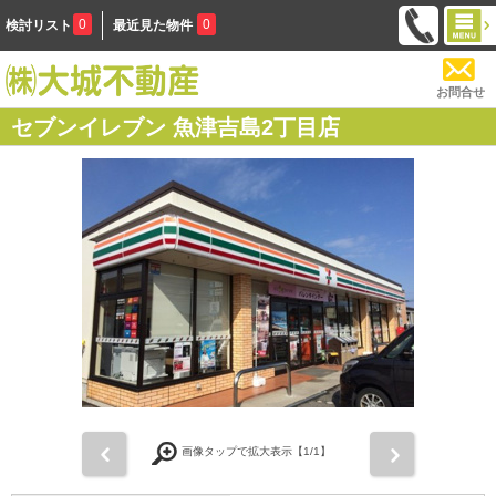
0
0
検討リスト
最近見た物件
お問合せ
セブンイレブン 魚津吉島2丁目店
前
次
画像タップで拡大表示【
1
/1】