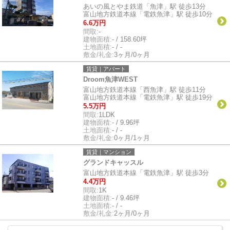
あいの風とやま鉄道「魚津」駅 徒歩13分
富山地方鉄道本線「電鉄魚津」駅 徒歩10分
6.6万円
間取:
-
建物面積:
- / 158.60坪
土地面積:
- / -
敷金/礼金:
3ヶ月/0ヶ月
賃貸｜アパート
Droom魚津WEST
富山地方鉄道本線「西魚津」駅 徒歩11分
富山地方鉄道本線「電鉄魚津」駅 徒歩19分
5.5万円
間取:
1LDK
建物面積:
- / 9.96坪
土地面積:
- / -
敷金/礼金:
0ヶ月/1ヶ月
賃貸｜マンション
グランドキャッスル
富山地方鉄道本線「電鉄魚津」駅 徒歩3分
4.4万円
間取:
1K
建物面積:
- / 9.46坪
土地面積:
- / -
敷金/礼金:
2ヶ月/0ヶ月