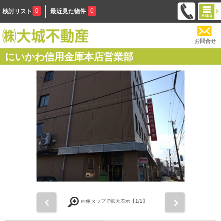
0
0
検討リスト
最近見た物件
お問合せ
にいかわ信用金庫本店営業部
前
次
画像タップで拡大表示【
1
/1】