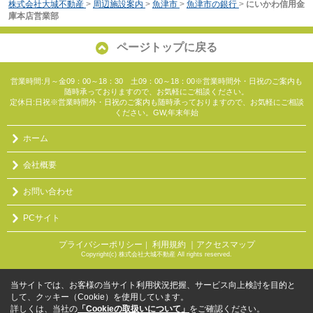
株式会社大城不動産
>
周辺施設案内
>
魚津市
>
魚津市の銀行
>
にいかわ信用金
庫本店営業部
ページトップに戻る
営業時間:月～金09：00～18：30 土09：00～18：00※営業時間外・日祝のご案内も
随時承っておりますので、お気軽にご相談ください。
定休日:日祝※営業時間外・日祝のご案内も随時承っておりますので、お気軽にご相談
ください。GW,年末年始
ホーム
会社概要
お問い合わせ
PCサイト
プライバシーポリシー
利用規約
｜アクセスマップ
｜
Copyright(c) 株式会社大城不動産 All rights reserved.
当サイトでは、お客様の当サイト利用状況把握、サービス向上検討を目的と
して、クッキー（Cookie）を使用しています。
詳しくは、当社の
「Cookieの取扱いについて」
をご確認ください。