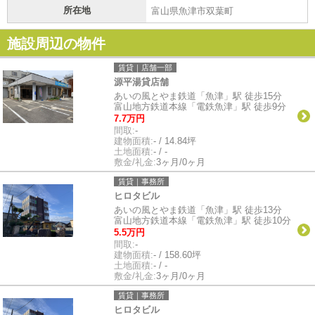
所在地
富山県魚津市双葉町
施設周辺の物件
賃貸｜店舗一部
源平湯貸店舗
あいの風とやま鉄道「魚津」駅 徒歩15分
富山地方鉄道本線「電鉄魚津」駅 徒歩9分
7.7万円
間取:
-
建物面積:
- / 14.84坪
土地面積:
- / -
敷金/礼金:
3ヶ月/0ヶ月
賃貸｜事務所
ヒロタビル
あいの風とやま鉄道「魚津」駅 徒歩13分
富山地方鉄道本線「電鉄魚津」駅 徒歩10分
5.5万円
間取:
-
建物面積:
- / 158.60坪
土地面積:
- / -
敷金/礼金:
3ヶ月/0ヶ月
賃貸｜事務所
ヒロタビル