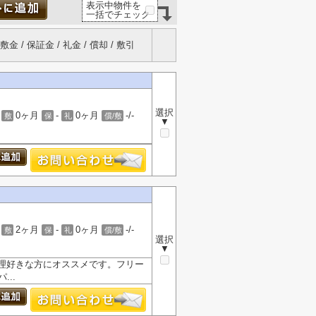
表示中物件を
一括でチェック
敷金 / 保証金 / 礼金 / 償却 / 敷引
選択
0ヶ月
-
0ヶ月
-/-
敷
保
礼
償/敷
▼
2ヶ月
-
0ヶ月
-/-
敷
保
礼
償/敷
選択
▼
理好きな方にオススメです。フリー
..