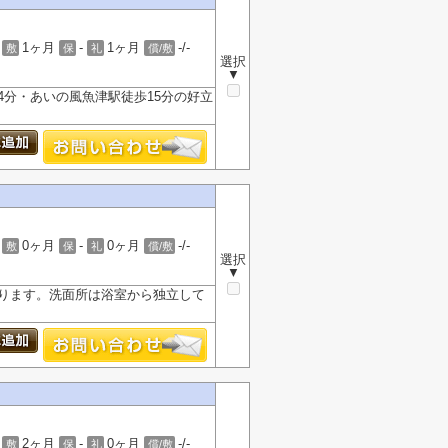
1ヶ月
-
1ヶ月
-/-
敷
保
礼
償/敷
選択
▼
4分・あいの風魚津駅徒歩15分の好立
0ヶ月
-
0ヶ月
-/-
敷
保
礼
償/敷
選択
▼
あります。洗面所は浴室から独立して
2ヶ月
-
0ヶ月
-/-
敷
保
礼
償/敷