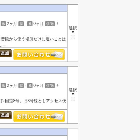
2ヶ月
-
0ヶ月
-/-
敷
保
礼
償/敷
選択
▼
。普段から使う場所だけに近いことは
..
2ヶ月
-
0ヶ月
-/-
敷
保
礼
償/敷
選択
▼
♪国道8号、旧8号線ともアクセス便