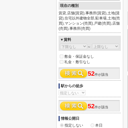
現在の種別
賃貸,店舗(賃貸),事務所(賃貸),土地(賃
貸),住宅以外建物全部,駐車場,土地(売
買),マンション(売買),戸建(売買),店舗
(売買),事務所(売買)
▼賃料
～
敷金・保証金なし
礼金・敷引なし
52
件が該当
駅からの徒歩
52
件が該当
情報公開日
指定しない
本日