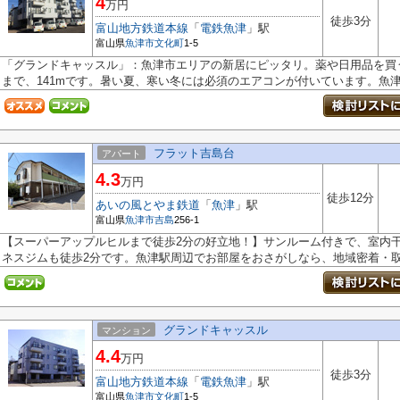
4
万円
徒歩3分
富山地方鉄道本線
「
電鉄魚津
」駅
富山県
魚津市
文化町
1-5
「グランドキャッスル」：魚津市エリアの新居にピッタリ。薬や日用品を買
まで、141mです。暑い夏、寒い冬には必須のエアコンが付いています。魚津市
フラット吉島台
アパート
4.3
万円
徒歩12分
あいの風とやま鉄道
「
魚津
」駅
富山県
魚津市
吉島
256-1
【スーパーアップルヒルまで徒歩2分の好立地！】サンルーム付きで、室内干
ネスジムも徒歩2分です。魚津駅周辺でお部屋をおさがしなら、地域密着・取.
グランドキャッスル
マンション
4.4
万円
徒歩3分
富山地方鉄道本線
「
電鉄魚津
」駅
富山県
魚津市
文化町
1-5