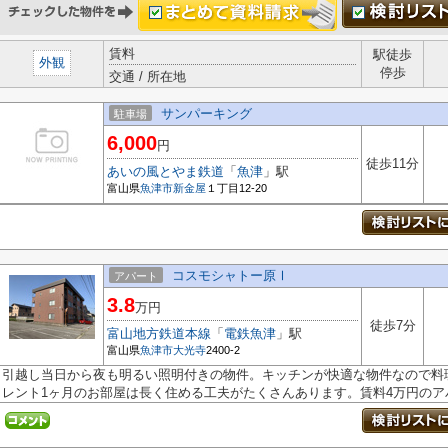
賃料
駅徒歩
外観
停歩
交通 / 所在地
サンパーキング
駐車場
6,000
円
徒歩11分
あいの風とやま鉄道
「
魚津
」駅
富山県
魚津市
新金屋
１丁目12-20
コスモシャトー原Ⅰ
アパート
3.8
万円
徒歩7分
富山地方鉄道本線
「
電鉄魚津
」駅
富山県
魚津市
大光寺
2400-2
引越し当日から夜も明るい照明付きの物件。キッチンが快適な物件なので料
レント1ヶ月のお部屋は長く住める工夫がたくさんあります。賃料4万円のアパ.