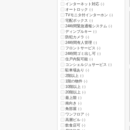
インターネット対応
(-)
オートロック
(-)
TVモニタ付インターホン
(-)
宅配ボックス
(-)
24時間緊急通報システム
(-)
ディンプルキー
(-)
防犯カメラ
(-)
24時間有人管理
(-)
フロントサービス
(-)
24時間ゴミ出し可
(-)
住戸内覧可能
(-)
コンシェルジュサービス
(-)
駐車場あり
(-)
2階以上
(-)
1階の物件
(-)
10階以上
(-)
20階以上
(-)
最上階
(-)
南向き
(-)
角部屋
(-)
ワンフロア
(-)
高層ビル
(-)
飲食店可
(-)