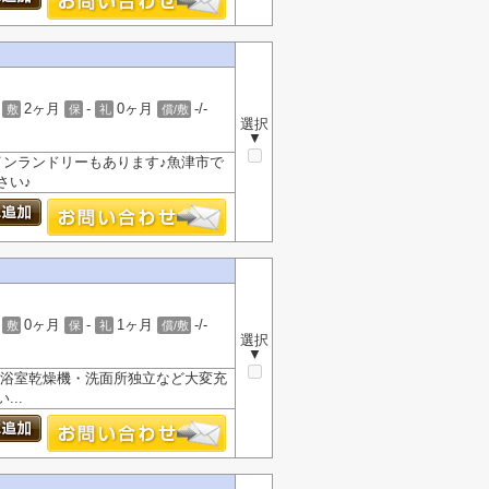
2ヶ月
-
0ヶ月
-/-
敷
保
礼
償/敷
選択
▼
インランドリーもあります♪魚津市で
さい♪
0ヶ月
-
1ヶ月
-/-
敷
保
礼
償/敷
選択
▼
は浴室乾燥機・洗面所独立など大変充
..