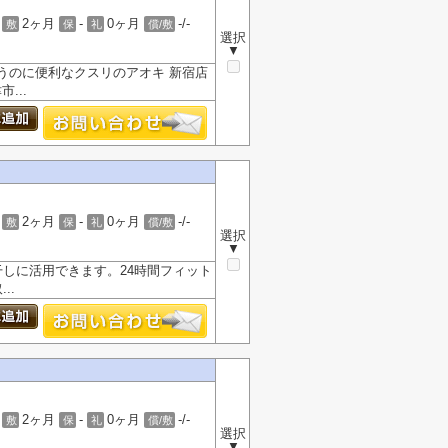
2ヶ月
-
0ヶ月
-/-
敷
保
礼
償/敷
選択
▼
うのに便利なクスリのアオキ 新宿店
...
2ヶ月
-
0ヶ月
-/-
敷
保
礼
償/敷
選択
▼
しに活用できます。24時間フィット
..
2ヶ月
-
0ヶ月
-/-
敷
保
礼
償/敷
選択
▼