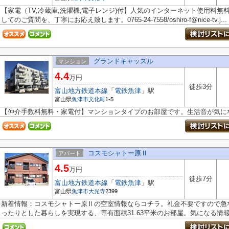
【家電（TV,冷蔵庫,洗濯機,電子レンジ)付】人気のインターネット使用料
してのご質問を、丁寧にお応え致します。0765-24-7558/oshiro-f@nice-tv.j...
グランドキャッスル
マンション
4.4
万円
徒歩3分
富山地方鉄道本線
「
電鉄魚津
」駅
富山県
魚津市
文化町
1-5
【仲介手数料無料・家電付】マンションタイプのお部屋です。生活音が気に
コスモシャトー原Ⅱ
アパート
4.5
万円
徒歩7分
富山地方鉄道本線
「
電鉄魚津
」駅
富山県
魚津市
大光寺
2399
新着情報：コスモシャトー原Ⅱの空室情報ならコチラ。礼金不要ですので急
ったりとした暮らしを実現する、専有面積31.63平米のお部屋。気になる情報を