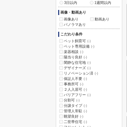
3日以内
1週間以内
画像・動画あり
画像あり
動画あり
パノラマあり
こだわり条件
ペット飼育可
(-)
ペット専用設備
(-)
楽器相談
(-)
陽当り良好
(-)
閑静な住宅地
(-)
デザイナーズ
(-)
リノベーション済
(-)
保証人不要
(-)
事務所可
(-)
２人入居可
(-)
バリアフリー
(-)
分割可
(-)
分譲タイプ
(-)
管理人常駐
(-)
眺望良好
(-)
二世帯住宅
(-)