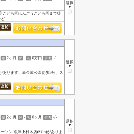
選択
▼
定こども園ほんごうこども園まで徒
...
2ヶ月
-
0万円
-/-
敷
保
礼
償/敷
選択
▼
があります。新金屋公園徒歩3分、ス
。
2ヶ月
-
0ヶ月
-/-
敷
保
礼
償/敷
選択
▼
ソン 魚津上村木店(57m)がありま