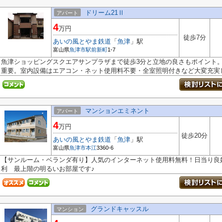
ドリーム21Ⅱ
アパート
4
万円
徒歩7分
あいの風とやま鉄道
「
魚津
」駅
富山県
魚津市
駅前新町
1-7
魚津ショッピングスクエアサンプラザまで徒歩3分と立地の良さもポイント
重要。室内設備はエアコン・ネット使用料不要・全室照明付きなど大変充実し.
マンションエミネント
アパート
4
万円
徒歩20分
あいの風とやま鉄道
「
魚津
」駅
富山県
魚津市
本江
3360-6
【サンルーム・ベランダ有り】人気のインターネット使用料無料！日当り良好
利 最上階の明るいお部屋です♪
グランドキャッスル
マンション