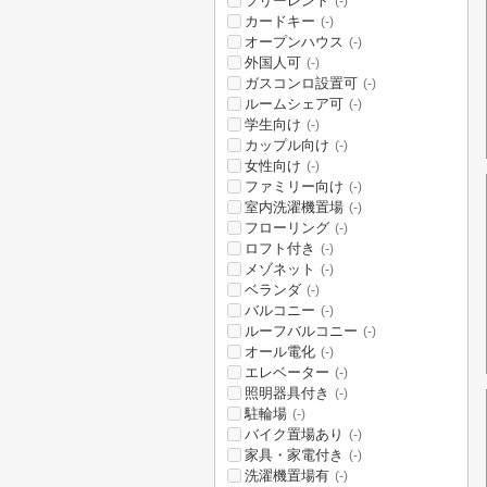
フリーレント
(-)
カードキー
(-)
オープンハウス
(-)
外国人可
(-)
ガスコンロ設置可
(-)
ルームシェア可
(-)
学生向け
(-)
カップル向け
(-)
女性向け
(-)
ファミリー向け
(-)
室内洗濯機置場
(-)
フローリング
(-)
ロフト付き
(-)
メゾネット
(-)
ベランダ
(-)
バルコニー
(-)
ルーフバルコニー
(-)
オール電化
(-)
エレベーター
(-)
照明器具付き
(-)
駐輪場
(-)
バイク置場あり
(-)
家具・家電付き
(-)
洗濯機置場有
(-)