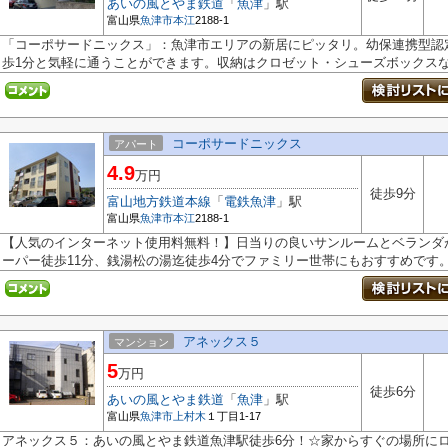
あいの風とやま鉄道
「
魚津
」駅
富山県
魚津市
本江
2188-1
「コーポサードニックス」：魚津市エリアの新居にピッタリ。幼保連携型認
歩1分と気軽に通うことができます。収納はクロゼット・シューズボックスなど
コーポサードニックス
アパート
4.9
万円
徒歩9分
富山地方鉄道本線
「
電鉄魚津
」駅
富山県
魚津市
本江
2188-1
【人気のインターネット使用料無料！】日当りの良いサンルームとベランダ
ーパー徒歩11分、銭湯松の湯迄徒歩4分でファミリー世帯にもおすすめです
アネックス５
マンション
5
万円
徒歩6分
あいの風とやま鉄道
「
魚津
」駅
富山県
魚津市
上村木
１丁目1-17
アネックス５：あいの風とやま鉄道魚津駅徒歩6分！☆家からすぐの場所にロー