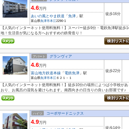
4.6
万円
徒歩16分
あいの風とやま鉄道
「
魚津
」駅
富山県
魚津市
本江
2290-1
【人気のインターネット使用料無料！】スーパー徒歩9分・電鉄魚津駅徒歩1
地！生活音が気になる方へおすすめの鉄骨造り！
グランヴィア
アパート
4.6
万円
徒歩22分
富山地方鉄道本線
「
電鉄魚津
」駅
富山県
魚津市
本江
６２１－１
【人気のインターネット使用料無料！】徒歩10分の場所によつば小学校が
おり、お風呂の湿気を避けられます。南西向きの日当りの良いお部屋です♪
コーポサードニックス
ハイツ
4.9
万円
徒歩14分