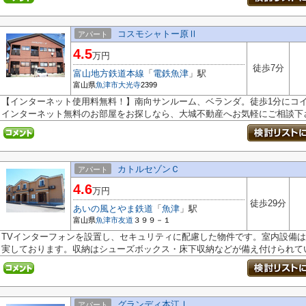
コスモシャトー原Ⅱ
アパート
4.5
万円
徒歩7分
富山地方鉄道本線
「
電鉄魚津
」駅
富山県
魚津市
大光寺
2399
【インターネット使用料無料！】南向サンルーム、ベランダ。徒歩1分にコ
インターネット無料のお部屋をお探しなら、大城不動産へお気軽にご相談下
カトルセゾンＣ
アパート
4.6
万円
徒歩29分
あいの風とやま鉄道
「
魚津
」駅
富山県
魚津市
友道
３９９－１
TVインターフォンを設置し、セキュリティに配慮した物件です。室内設備
実しております。収納はシューズボックス・床下収納などが備え付けられてい.
グランディ本江Ⅰ
アパート