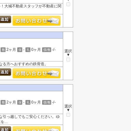
無料！大城不動産スタッフが不動産に関
2ヶ月
-
0ヶ月
-/-
敷
保
礼
償/敷
選択
▼
なる方へおすすめの鉄骨造。
2ヶ月
-
0ヶ月
-/-
敷
保
礼
償/敷
選択
▼
な引っ越しでもご安心ください。ゆ
...