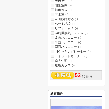
居抜物件
(-)
個別空調
(-)
都市ガス
(-)
下水道
(-)
自由設計対応
(-)
ペット相談
(-)
リフォーム済
(-)
24時間換気システム
(-)
２面バルコニー
(-)
３面バルコニー
(-)
両面バルコニー
(-)
IHクッキングヒーター
(-)
アイランドキッチン
(-)
輸入住宅
(-)
複層ガラス
(-)
52
件が該当
新着物件