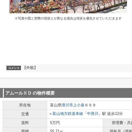
※写真や図と実際の現状とが異なる場合は現状を優先させていただきます
【外観】
コメント
アムールⅡＤ
の物件概要
所在地
富山県
滑川市
上小泉
６６９
富山地方鉄道本線
「
中滑川
」駅 徒歩12分
交通
賃料
5万円
管理費・共
面積
55.71㎡
築年月（築