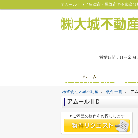
アムールⅡＤ／魚津市・黒部市の不動産は
営業時間：月～金09
株式会社大城不動産
>
物件一覧
>
ア
アムールⅡＤ
▼ご希望の物件をお探しします