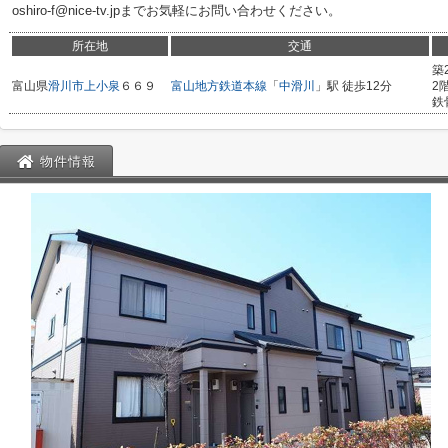
oshiro-f@nice-tv.jpまでお気軽にお問い合わせください。
所在地
交通
築
富山県
滑川市
上小泉
６６９
富山地方鉄道本線
「
中滑川
」駅 徒歩12分
2
鉄
物件情報