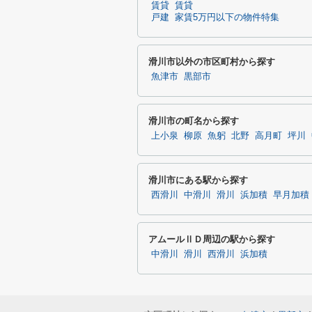
賃貸
賃貸
戸建
家賃5万円以下の物件特集
滑川市以外の市区町村から探す
魚津市
黒部市
滑川市の町名から探す
上小泉
柳原
魚躬
北野
高月町
坪川
滑川市にある駅から探す
西滑川
中滑川
滑川
浜加積
早月加積
アムールⅡＤ周辺の駅から探す
中滑川
滑川
西滑川
浜加積