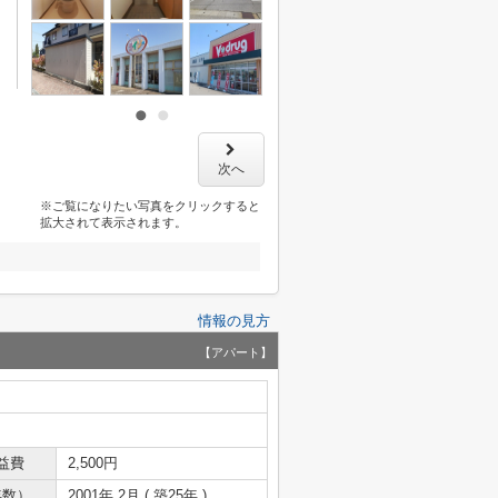
次へ
※ご覧になりたい写真をクリックすると
拡大されて表示されます。
情報の見方
【アパート】
益費
2,500円
年数）
2001年 2月 ( 築25年 )