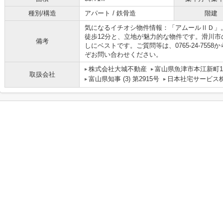
種別/構造
アパート / 鉄骨造
階建
気になるイチオシ物件情報：「アムールⅡＤ」
徒歩12分と、立地が魅力的な物件です。滑川
備考
しにベストです。ご質問等は、0765-24-75
ぞお問い合わせください。
株式会社大城不動産
富山県魚津市本江新町1-
取扱会社
富山県知事 (3) 第2915号
日本社宅サービス