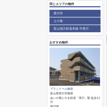
同じエリアの物件
滑川市
上小泉
富山地方鉄道本線 中滑川
おすすめ物件
プランドール柳原
富山県滑川市柳原
あいの風とやま鉄道「滑川」駅 徒歩12
分
築10年