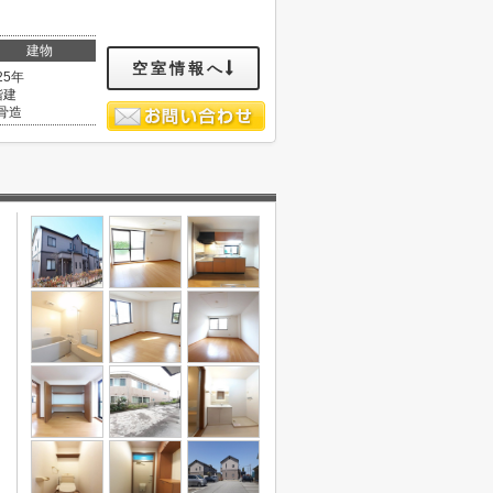
建物
空室情報へ
25年
階建
骨造