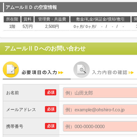
アムールⅡＤ
の空室情報
所在階
賃料
管理費・共益費
敷金/礼金/保証金/償却/敷引
1階
5万円
2,500円
/
/
/
/
0ヶ月
0ヶ月
-
-
-
アムールⅡＤ
へのお問い合わせ
お名前
必須
メールアドレス
必須
携帯番号
必須