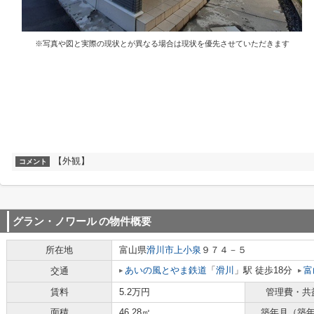
※写真や図と実際の現状とが異なる場合は現状を優先させていただきます
【外観】
コメント
グラン・ノワール
の物件概要
所在地
富山県
滑川市
上小泉
９７４－５
あいの風とやま鉄道
「
滑川
」駅 徒歩18分
富
交通
賃料
5.2万円
管理費・共
面積
46.28㎡
築年月（築