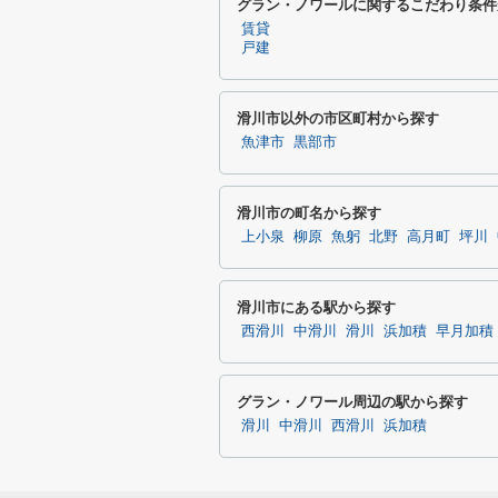
グラン・ノワールに関するこだわり条件
賃貸
戸建
滑川市以外の市区町村から探す
魚津市
黒部市
滑川市の町名から探す
上小泉
柳原
魚躬
北野
高月町
坪川
滑川市にある駅から探す
西滑川
中滑川
滑川
浜加積
早月加積
グラン・ノワール周辺の駅から探す
滑川
中滑川
西滑川
浜加積