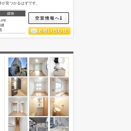
件が見つかるはずです。
建物
空室情報へ
14年
階建
造