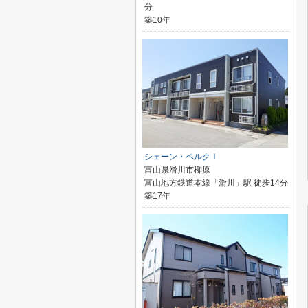
分
築10年
シェーン・ベルクⅠ
富山県滑川市柳原
富山地方鉄道本線「滑川」駅 徒歩14分
築17年