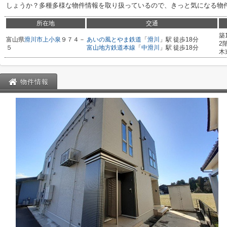
しょうか？多種多様な物件情報を取り扱っているので、きっと気になる物
所在地
交通
築
富山県
滑川市
上小泉
９７４－
あいの風とやま鉄道
「
滑川
」駅 徒歩18分
2
５
富山地方鉄道本線
「
中滑川
」駅 徒歩18分
木
物件情報