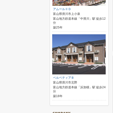
アムールⅡＤ
富山県滑川市上小泉
富山地方鉄道本線「中滑川」駅 徒歩12
分
築25年
ペルペティアＢ
富山県滑川市北野
富山地方鉄道本線「浜加積」駅 徒歩24
分
築18年