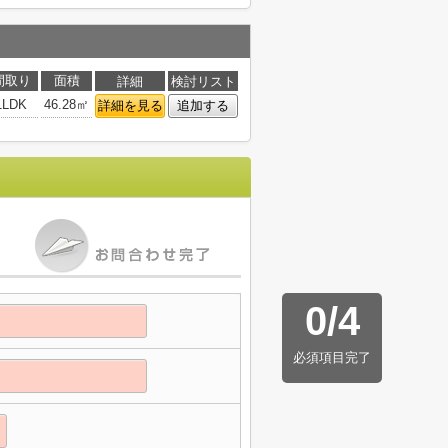
間取り
面積
詳細
検討リスト
1LDK
46.28㎡
詳細を見る
追加する
0
/
4
必須項目完了