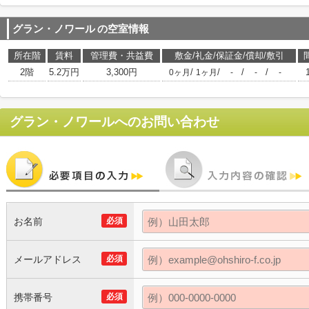
グラン・ノワール
の空室情報
所在階
賃料
管理費・共益費
敷金/礼金/保証金/償却/敷引
2階
5.2万円
3,300円
/
/
/
/
0ヶ月
1ヶ月
-
-
-
グラン・ノワール
へのお問い合わせ
お名前
必須
メールアドレス
必須
携帯番号
必須