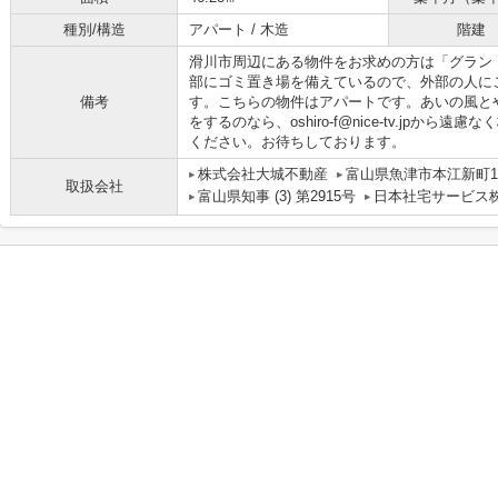
種別/構造
アパート / 木造
階建
滑川市周辺にある物件をお求めの方は「グラン
部にゴミ置き場を備えているので、外部の人に
備考
す。こちらの物件はアパートです。あいの風と
をするのなら、oshiro-f@nice-tv.jpか
ください。お待ちしております。
株式会社大城不動産
富山県魚津市本江新町1-
取扱会社
富山県知事 (3) 第2915号
日本社宅サービス