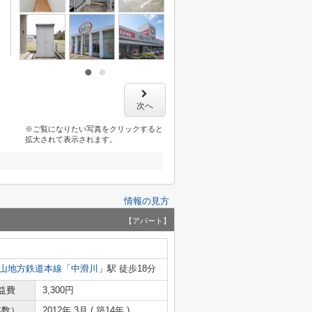
次へ
※ご覧になりたい写真をクリックすると
拡大されて表示されます。
情報の見方
【アパート】
山地方鉄道本線
「
中滑川
」駅 徒歩18分
益費
3,300円
年数）
2012年 3月 ( 築14年 )