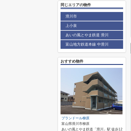
同じエリアの物件
滑川市
上小泉
あいの風とやま鉄道 滑川
富山地方鉄道本線 中滑川
おすすめ物件
プランドール柳原
富山県滑川市柳原
あいの風とやま鉄道「滑川」駅 徒歩12