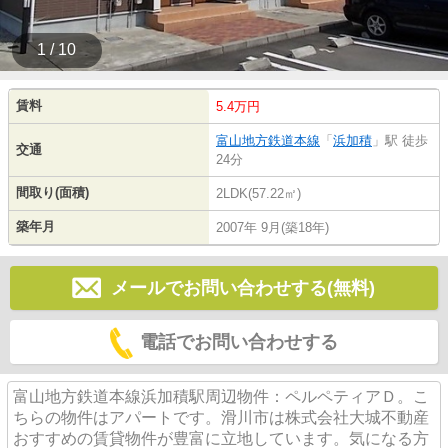
1 / 10
賃料
5.4万円
富山地方鉄道本線
「
浜加積
」駅 徒歩
交通
24分
間取り(面積)
2LDK(57.22㎡)
築年月
2007年 9月(築18年)
メールでお問い合わせする(無料)
電話でお問い合わせする
富山地方鉄道本線浜加積駅周辺物件：ペルペティアＤ。こ
ちらの物件はアパートです。滑川市は株式会社大城不動産
おすすめの賃貸物件が豊富に立地しています。気になる方