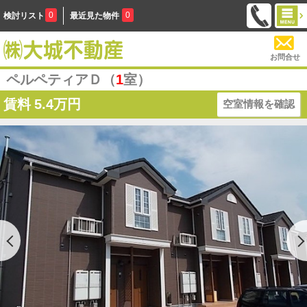
0
0
検討リスト
最近見た物件
お問合せ
ペルペティアＤ（
1
室）
賃料
5.4万円
空室情報を確認