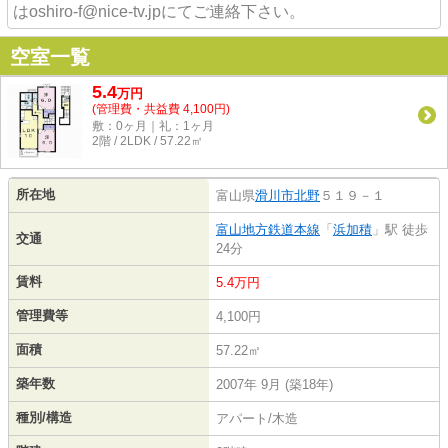
はoshiro-f@nice-tv.jpにてご連絡下さい。
空室一覧
5.4
万
円
(管理費・共益費 4,100円)
敷：0ヶ月｜礼：1ヶ月
2階 / 2LDK / 57.22㎡
所在地
富山県
滑川市
北野
５１９－１
富山地方鉄道本線
「
浜加積
」駅 徒歩
交通
24分
賃料
5.4万円
管理費等
4,100円
面積
57.22㎡
築年数
2007年 9月 (築18年)
種別/構造
アパート/木造