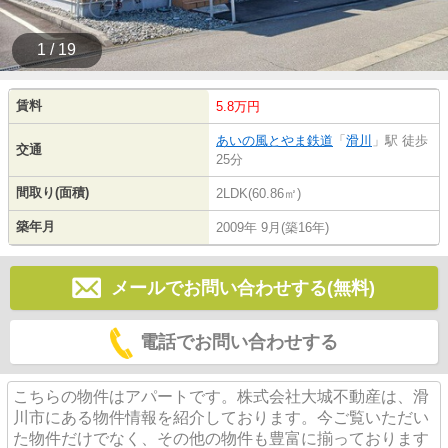
1 / 19
賃料
5.8万円
あいの風とやま鉄道
「
滑川
」駅 徒歩
交通
25分
間取り(面積)
2LDK(60.86㎡)
築年月
2009年 9月(築16年)
メールでお問い合わせする(無料)
電話でお問い合わせする
こちらの物件はアパートです。株式会社大城不動産は、滑
川市にある物件情報を紹介しております。今ご覧いただい
た物件だけでなく、その他の物件も豊富に揃っております