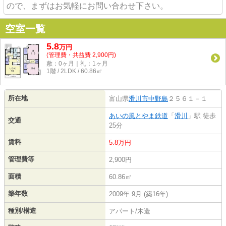
ので、まずはお気軽にお問い合わせ下さい。
空室一覧
5.8
万
円
(管理費・共益費 2,900円)
敷：0ヶ月｜礼：1ヶ月
1階 / 2LDK / 60.86㎡
所在地
富山県
滑川市
中野島
２５６１－１
あいの風とやま鉄道
「
滑川
」駅 徒歩
交通
25分
賃料
5.8万円
管理費等
2,900円
面積
60.86㎡
築年数
2009年 9月 (築16年)
種別/構造
アパート/木造