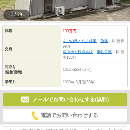
1 / 19
価格
100万円
あいの風とやま鉄道
「
魚津
」駅 徒歩
99分
交通
富山地方鉄道本線
「
電鉄魚津
」駅 徒
歩103分
間取り
10LDK(224.02㎡)
(建物面積)
築年月
1963年 3月(築63年)
メールでお問い合わせする(無料)
電話でお問い合わせする