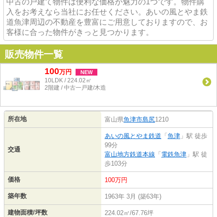
中古の戸建て物件は便利な価格が魅力の1つです。物件購
入をお考えなら当社にお任せください。あいの風とやま鉄
道魚津周辺の不動産を豊富にご用意しておりますので、お
客様に合った物件がきっと見つかります。
販売物件一覧
100
万
円
NEW
10LDK / 224.02㎡
2階建 / 中古一戸建/木造
所在地
富山県
魚津市
島尻
1210
あいの風とやま鉄道
「
魚津
」駅 徒歩
99分
交通
富山地方鉄道本線
「
電鉄魚津
」駅 徒
歩103分
価格
100万円
築年数
1963年 3月 (築63年)
建物面積/坪数
224.02㎡/67.76坪