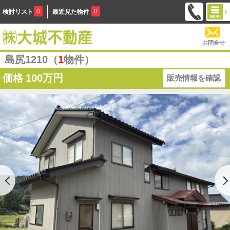
0
0
検討リスト
最近見た物件
お問合せ
島尻1210（
1
物件）
価格
100万円
販売情報を確認