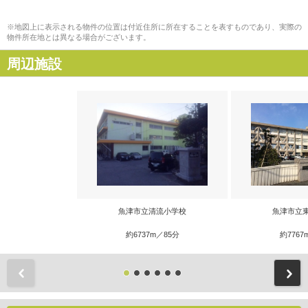
※地図上に表示される物件の位置は付近住所に所在することを表すものであり、実際の
物件所在地とは異なる場合がございます。
周辺施設
魚津市立清流小学校
魚津市立
約6737m／85分
約7767
前