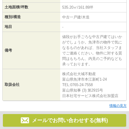
土地面積/坪数
535.20㎡/161.89坪
種別/構造
中古一戸建/木造
地目
-
値段がお手ごろな中古戸建てはいか
がでしょうか。魚津市の物件で気に
なるものがあれば、当社スタッフま
備考
でご連絡ください。物件に対する質
問はもちろん、内見のご予約なども
承っております。
株式会社大城不動産
富山県魚津市本江新町1-24
取扱会社
TEL:0765-24-7558
富山県知事 (3) 第2915号
日本社宅サービス株式会社加盟店
情報の見方
メールでお問い合わせする(無料)