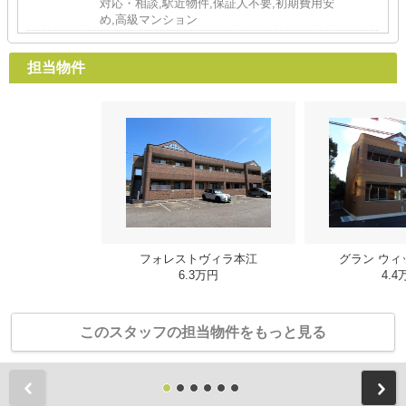
対応・相談,駅近物件,保証人不要,初期費用安
め,高級マンション
担当物件
フォレストヴィラ本江
グラン ウィ
6.3万円
4.4
このスタッフの担当物件をもっと見る
前