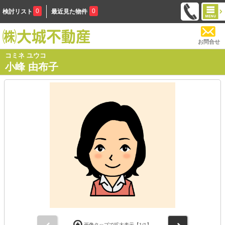
0
0
検討リスト
最近見た物件
お問合せ
コミネ ユウコ
小峰 由布子
前
次
画像タップで拡大表示【
1
/1】