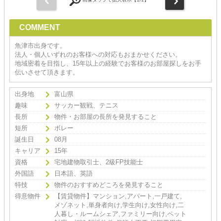
COMMENT
魚津市出身です。
法人・個人いずれのお客様への対応もおまかせください。
地域密着を目指し、15年以上の経験でお客様のお部屋探しをお手
伝いさせて頂きます。
出身地
富山県
趣味
サッカー観戦、テニス
長所
物件・お部屋の長所を発見すること
短所
ボレー
誕生日
08月
キャリア
15年
資格
宅地建物取引士、2級FP技能士
外国語
日本語、英語
特技
物件のおすすめどころを発見すること
得意物件
【賃貸物件】マンション,アパート,一戸建て,
メゾネット,単身者向け,学生向け,女性向け,二
人暮し・ルームシェア,ファミリー向け,ペット