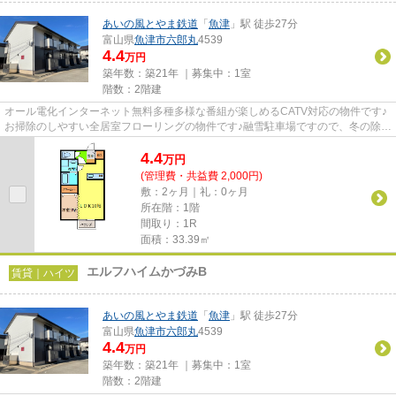
あいの風とやま鉄道
「
魚津
」駅 徒歩27分
富山県
魚津市
六郎丸
4539
4.4
万円
築年数：築21年 ｜募集中：
1室
階数：2階建
オール電化インターネット無料多種多様な番組が楽しめるCATV対応の物件です♪
お掃除のしやすい全居室フローリングの物件です♪融雪駐車場ですので、冬の除雪
も楽々です。
4.4
万
円
(管理費・共益費 2,000円)
敷：2ヶ月｜礼：0ヶ月
所在階：1階
間取り：1R
面積：33.39㎡
エルフハイムかづみB
賃貸｜ハイツ
あいの風とやま鉄道
「
魚津
」駅 徒歩27分
富山県
魚津市
六郎丸
4539
4.4
万円
築年数：築21年 ｜募集中：
1室
階数：2階建