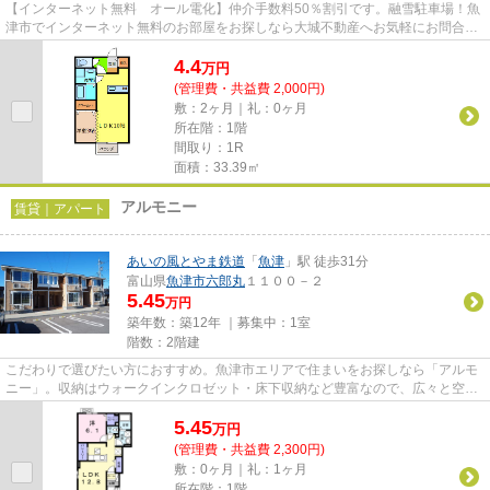
【インターネット無料 オール電化】仲介手数料50％割引です。融雪駐車場！魚
津市でインターネット無料のお部屋をお探しなら大城不動産へお気軽にお問合せ
下さい♪
4.4
万
円
(管理費・共益費 2,000円)
敷：2ヶ月｜礼：0ヶ月
所在階：1階
間取り：1R
面積：33.39㎡
アルモニー
賃貸｜アパート
あいの風とやま鉄道
「
魚津
」駅 徒歩31分
富山県
魚津市
六郎丸
１１００－２
5.45
万円
築年数：築12年 ｜募集中：
1室
階数：2階建
こだわりで選びたい方におすすめ。魚津市エリアで住まいをお探しなら「アルモ
ニー」。収納はウォークインクロゼット・床下収納など豊富なので、広々と空間
を利用することも可能です。...
5.45
万
円
(管理費・共益費 2,300円)
敷：0ヶ月｜礼：1ヶ月
所在階：1階