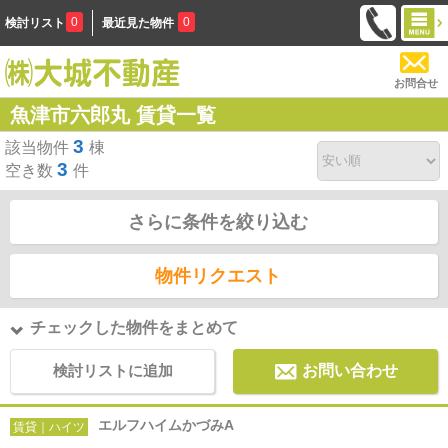
0
0
検討リスト
最近見た物件
お問合せ
魚津市六郎丸 賃貸一覧
3
該当物件
棟
3
空き数
件
さらに条件を絞り込む
物件リクエスト
チェックした物件をまとめて
検討リストに追加
お問い合わせ
エルフハイムかづみA
賃貸｜ハイツ