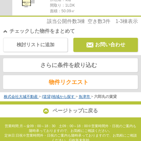
間取り：1LDK
面積：50.09㎡
該当公開件数
3
棟 空き数
3
件
1-3
棟表示
チェックした物件をまとめて
検討リストに追加
お問い合わせ
さらに条件を絞り込む
物件リクエスト
株式会社大城不動産
>
(賃貸)地域から探す
>
魚津市
>
六郎丸の賃貸
ページトップに戻る
営業時間:月～金09：00～18：30 土09：00～18：00※営業時間外・日祝のご案内も
随時承っておりますので、お気軽にご相談ください。
定休日:日祝※営業時間外・日祝のご案内も随時承っておりますので、お気軽にご相談
ください。GW,年末年始