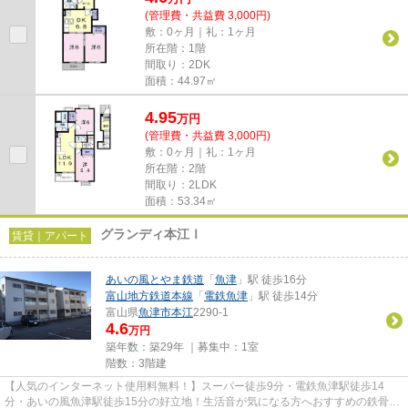
(管理費・共益費 3,000円)
敷：0ヶ月｜礼：1ヶ月
所在階：1階
間取り：2DK
面積：44.97㎡
4.95
万
円
(管理費・共益費 3,000円)
敷：0ヶ月｜礼：1ヶ月
所在階：2階
間取り：2LDK
面積：53.34㎡
グランディ本江Ⅰ
賃貸｜アパート
あいの風とやま鉄道
「
魚津
」駅 徒歩16分
富山地方鉄道本線
「
電鉄魚津
」駅 徒歩14分
富山県
魚津市
本江
2290-1
4.6
万円
築年数：築29年 ｜募集中：
1室
階数：3階建
【人気のインターネット使用料無料！】スーパー徒歩9分・電鉄魚津駅徒歩14
分・あいの風魚津駅徒歩15分の好立地！生活音が気になる方へおすすめの鉄骨造