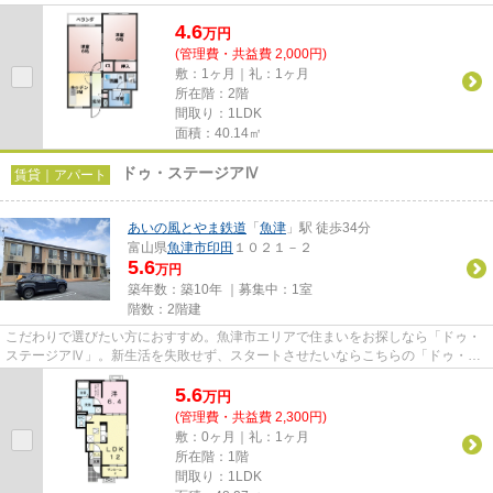
り！
4.6
万
円
(管理費・共益費 2,000円)
敷：1ヶ月｜礼：1ヶ月
所在階：2階
間取り：1LDK
面積：40.14㎡
ドゥ・ステージアⅣ
賃貸｜アパート
あいの風とやま鉄道
「
魚津
」駅 徒歩34分
富山県
魚津市
印田
１０２１－２
5.6
万円
築年数：築10年 ｜募集中：
1室
階数：2階建
こだわりで選びたい方におすすめ。魚津市エリアで住まいをお探しなら「ドゥ・
ステージアⅣ」。新生活を失敗せず、スタートさせたいならこちらの「ドゥ・ス
テージアⅣ」はいかがでしょう...
5.6
万
円
(管理費・共益費 2,300円)
敷：0ヶ月｜礼：1ヶ月
所在階：1階
間取り：1LDK