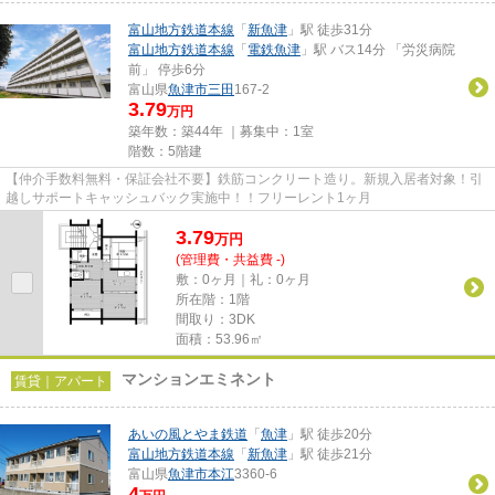
富山地方鉄道本線
「
新魚津
」駅 徒歩31分
富山地方鉄道本線
「
電鉄魚津
」駅 バス14分 「労災病院
前」 停歩6分
富山県
魚津市
三田
167-2
3.79
万円
築年数：築44年 ｜募集中：
1室
階数：5階建
【仲介手数料無料・保証会社不要】鉄筋コンクリート造り。新規入居者対象！引
越しサポートキャッシュバック実施中！！フリーレント1ヶ月
3.79
万
円
(管理費・共益費 -)
敷：0ヶ月｜礼：0ヶ月
所在階：1階
間取り：3DK
面積：53.96㎡
マンションエミネント
賃貸｜アパート
あいの風とやま鉄道
「
魚津
」駅 徒歩20分
富山地方鉄道本線
「
新魚津
」駅 徒歩21分
富山県
魚津市
本江
3360-6
4