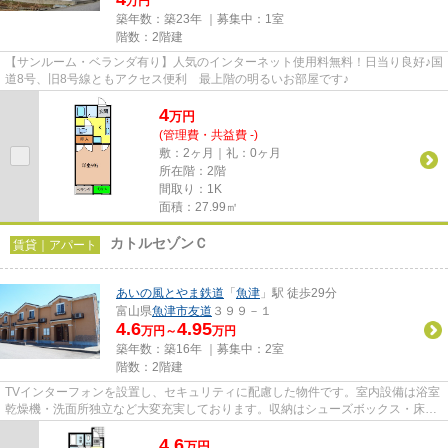
万円
築年数：築23年 ｜募集中：
1室
階数：2階建
【サンルーム・ベランダ有り】人気のインターネット使用料無料！日当り良好♪国
道8号、旧8号線ともアクセス便利 最上階の明るいお部屋です♪
4
万
円
(管理費・共益費 -)
敷：2ヶ月｜礼：0ヶ月
所在階：2階
間取り：1K
面積：27.99㎡
カトルセゾンＣ
賃貸｜アパート
あいの風とやま鉄道
「
魚津
」駅 徒歩29分
富山県
魚津市
友道
３９９－１
4.6
4.95
万円～
万円
築年数：築16年 ｜募集中：
2室
階数：2階建
TVインターフォンを設置し、セキュリティに配慮した物件です。室内設備は浴室
乾燥機・洗面所独立など大変充実しております。収納はシューズボックス・床下
収納などが備え付けられてい...
4.6
万
円