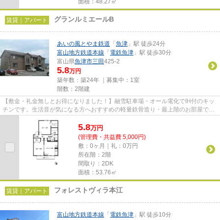
面積：48.27㎡
グランルミエールB
賃貸｜アパート
あいの風とやま鉄道
「
魚津
」駅 徒歩24分
富山地方鉄道本線
「
電鉄魚津
」駅 徒歩30分
富山県
魚津市
三田
425-2
5.8
万円
築年数：築24年 ｜募集中：
1室
階数：2階建
【敷金・礼金無しとお得になりました！】融雪駐車場・オール電化でIH付のキッ
チンです。生活音が気になる方へおすすめの軽量鉄骨造り・最上階のお部屋で
す！魚津市でお部屋をおさがし...
5.8
万
円
(管理費・共益費 5,000円)
敷：0ヶ月｜礼：0万円
所在階：2階
間取り：2DK
面積：53.76㎡
フォレストヴィラ本江
賃貸｜アパート
富山地方鉄道本線
「
電鉄魚津
」駅 徒歩10分