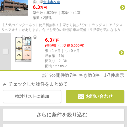
富山県
魚津市
友道
6.3
万円
築年数：築20年 ｜募集中：
1室
階数：2階建
【人気のインターネット使用料無料！】家から徒歩5分にドラッグストア「クス
リのアオキ」があります。冬でも安心の融雪駐車場完備！生活音が気になる方へ
おすすめの鉄骨造りです♪
6.3
万
円
(管理費・共益費 5,000円)
敷：1ヶ月｜礼：0ヶ月
所在階：1階
間取り：2LDK
面積：57.85㎡
該当公開件数
7
件 空き数
8
件
1-7
件表示
チェックした物件をまとめて
検討リストに追加
お問い合わせ
さらに条件を絞り込む