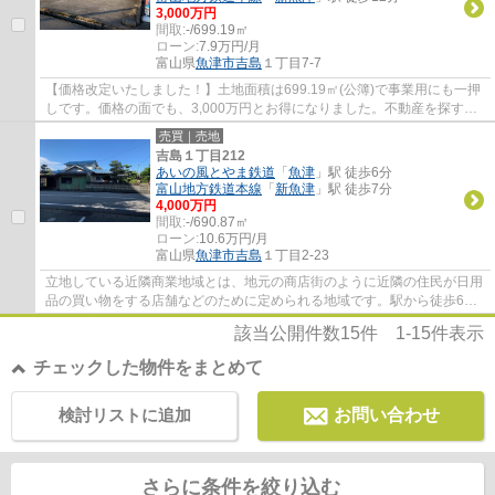
3,000万円
間取:
-/699.19㎡
ローン:
7.9万円/月
富山県
魚津市
吉島
１丁目7-7
【価格改定いたしました！】土地面積は699.19㎡(公簿)で事業用にも一押
しです。価格の面でも、3,000万円とお得になりました。不動産を探すな
ら、地元密着の当社にお任せください。豊富...
売買｜売地
吉島１丁目212
あいの風とやま鉄道
「
魚津
」駅 徒歩6分
富山地方鉄道本線
「
新魚津
」駅 徒歩7分
4,000万円
間取:
-/690.87㎡
ローン:
10.6万円/月
富山県
魚津市
吉島
１丁目2-23
立地している近隣商業地域とは、地元の商店街のように近隣の住民が日用
品の買い物をする店舗などのために定められる地域です。駅から徒歩6分
圏内に立地しています。当社スタッフは不動...
該当公開件数
15
件
1-15
件表示
チェックした物件をまとめて
検討リストに追加
お問い合わせ
さらに条件を絞り込む