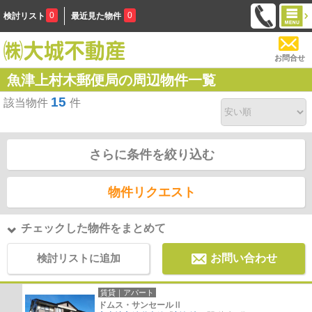
0
0
検討リスト
最近見た物件
お問合せ
魚津上村木郵便局の周辺物件一覧
15
該当物件
件
さらに条件を絞り込む
物件リクエスト
チェックした物件をまとめて
検討リストに追加
お問い合わせ
賃貸｜アパート
ドムス・サンセールⅡ