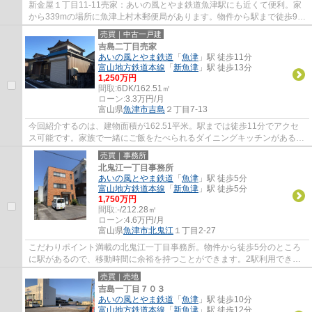
新金屋１丁目11-11売家：あいの風とやま鉄道魚津駅にも近くて便利。家
から339mの場所に魚津上村木郵便局があります。物件から駅まで徒歩9分
です。引っ越しをすぐに行いたい方に、即引...
売買｜中古一戸建
吉島二丁目売家
あいの風とやま鉄道
「
魚津
」駅 徒歩11分
富山地方鉄道本線
「
新魚津
」駅 徒歩13分
1,250万円
間取:
6DK/162.51㎡
ローン:
3.3万円/月
富山県
魚津市
吉島
２丁目7-13
今回紹介するのは、建物面積が162.51平米。駅までは徒歩11分でアクセ
ス可能です。家族で一緒にご飯をたべられるダイニングキッチンがある間
取り。すぐに入居できるので、お待ちいただ...
売買｜事務所
北鬼江一丁目事務所
あいの風とやま鉄道
「
魚津
」駅 徒歩5分
富山地方鉄道本線
「
新魚津
」駅 徒歩5分
1,750万円
間取:
-/212.28㎡
ローン:
4.6万円/月
富山県
魚津市
北鬼江
１丁目2-27
こだわりポイント満載の北鬼江一丁目事務所。物件から徒歩5分のところ
に駅があるので、移動時間に余裕を持つことができます。2駅利用できる
ので、電車をよく利用する人には特に利便性...
売買｜売地
吉島一丁目７０３
あいの風とやま鉄道
「
魚津
」駅 徒歩10分
富山地方鉄道本線
「
新魚津
」駅 徒歩12分