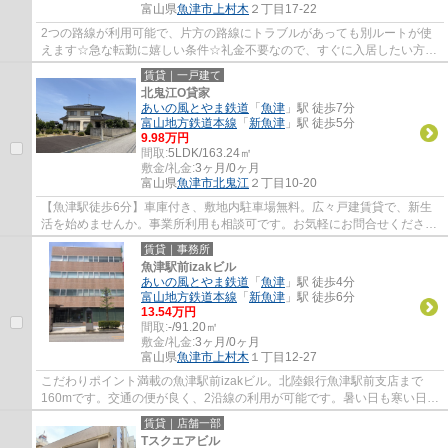
富山県
魚津市
上村木
２丁目17-22
2つの路線が利用可能で、片方の路線にトラブルがあっても別ルートが使
えます☆急な転勤に嬉しい条件☆礼金不要なので、すぐに入居したい方は
こちらへどうぞ☆賃料10万円以下をご希望のお...
賃貸｜一戸建て
北鬼江O貸家
あいの風とやま鉄道
「
魚津
」駅 徒歩7分
富山地方鉄道本線
「
新魚津
」駅 徒歩5分
9.98万円
間取:
5LDK/163.24㎡
敷金/礼金:
3ヶ月/0ヶ月
富山県
魚津市
北鬼江
２丁目10-20
【魚津駅徒歩6分】車庫付き、敷地内駐車場無料。広々戸建賃貸で、新生
活を始めませんか。事業所利用も相談可です。お気軽にお問合せくださ
い！
賃貸｜事務所
魚津駅前izakビル
あいの風とやま鉄道
「
魚津
」駅 徒歩4分
富山地方鉄道本線
「
新魚津
」駅 徒歩6分
13.54万円
間取:
-/91.20㎡
敷金/礼金:
3ヶ月/0ヶ月
富山県
魚津市
上村木
１丁目12-27
こだわりポイント満載の魚津駅前izakビル。北陸銀行魚津駅前支店まで
160mです。交通の便が良く、2沿線の利用が可能です。暑い日も寒い日も
使えるエアコンが付いており、空調管理に便利...
賃貸｜店舗一部
Tスクエアビル