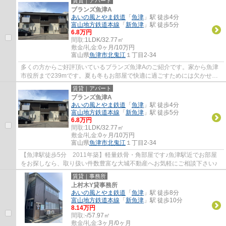
賃貸｜アパート
ブランズ魚津A
あいの風とやま鉄道
「
魚津
」駅 徒歩4分
富山地方鉄道本線
「
新魚津
」駅 徒歩5分
6.8万円
間取:
1LDK/32.77㎡
敷金/礼金:
0ヶ月/10万円
富山県
魚津市
北鬼江
１丁目2-34
多くの方からご好評頂いているブランズ魚津Aのご紹介です。家から魚津
市役所まで239mです。夏も冬もお部屋で快適に過ごすためには欠かせな
いエアコン付きです。魚津市で新生活を始める...
賃貸｜アパート
ブランズ魚津A
あいの風とやま鉄道
「
魚津
」駅 徒歩4分
富山地方鉄道本線
「
新魚津
」駅 徒歩5分
6.8万円
間取:
1LDK/32.77㎡
敷金/礼金:
0ヶ月/10万円
富山県
魚津市
北鬼江
１丁目2-34
【魚津駅徒歩5分 2011年築】軽量鉄骨・角部屋です♪魚津駅近でお部屋
をお探しなら、取り扱い件数豊富な大城不動産へお気軽にご相談下さい♪
賃貸｜事務所
上村木Y貸事務所
あいの風とやま鉄道
「
魚津
」駅 徒歩8分
富山地方鉄道本線
「
新魚津
」駅 徒歩10分
8.14万円
間取:
-/57.97㎡
敷金/礼金:
3ヶ月/0ヶ月