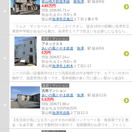
富山地方鉄道本線
「
新魚津
」駅 徒歩6分
4.85万円
間取:
2DK/45.71㎡
敷金/礼金:
0ヶ月/0ヶ月
富山県
魚津市
北鬼江
２丁目２番６号
「ドムス・サンセールⅡ」のここがイチオシ。徒歩18分の距離に魚津市立
東部中学校があるのも魅力。魚津市エリアで住まいをお探しになるなら、
株式会社大城不動産にご連絡下さい。問い合...
賃貸｜マンション
アネックス５
あいの風とやま鉄道
「
魚津
」駅 徒歩6分
5万円
間取:
3DK/57.24㎡
敷金/礼金:
2ヶ月/0ヶ月
富山県
魚津市
上村木
１丁目1-17
ニーズの高い設備条件のひとつ洗面化粧台付き物件です。エアコン付きの
物件で、温度管理が楽々です。電車移動の多い方に嬉しい駅から徒歩6分
の物件です。こちらのお部屋で新しい生活を...
賃貸｜マンション
吉島マンション
あいの風とやま鉄道
「
魚津
」駅 徒歩11分
5.5万円
間取:
3DK/71.86㎡
敷金/礼金:
0万円/0万円
富山県
魚津市
吉島
２丁目12-3
【生活音が気になる方へおすすめの鉄筋コンクリート造・角部屋です】敷
金・礼金不要、仲介手数料50％割引で、初期費用がお得です。ファミリー
世帯におすすめ。部屋数豊富な3DK。魚津市...