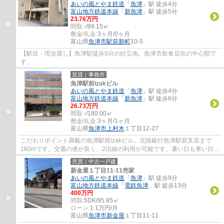
あいの風とやま鉄道
「
魚津
」駅 徒歩4分
富山地方鉄道本線
「
新魚津
」駅 徒歩5分
23.76万円
間取:
-/99.15㎡
敷金/礼金:
3ヶ月/0ヶ月
富山県
魚津市
駅前新町
10-5
【駅近・現況渡し】魚津駅徒歩5分の好立地。魚津市飲食店街の中心部で
す。
賃貸｜事務所
魚津駅前izakビル
あいの風とやま鉄道
「
魚津
」駅 徒歩4分
富山地方鉄道本線
「
新魚津
」駅 徒歩6分
26.73万円
間取:
-/180.00㎡
敷金/礼金:
3ヶ月/1ヶ月
富山県
魚津市
上村木
１丁目12-27
こだわりポイント満載の魚津駅前izakビル。北陸銀行魚津駅前支店まで
160mです。交通の便が良く、2沿線の利用が可能です。暑い日も寒い日も
使えるエアコンが付いており、空調管理に便利...
売買｜中古一戸建
新金屋１丁目11-11売家
あいの風とやま鉄道
「
魚津
」駅 徒歩9分
富山地方鉄道本線
「
電鉄魚津
」駅 徒歩13分
400万円
間取:
5DK/95.85㎡
ローン:
1.1万円/月
富山県
魚津市
新金屋
１丁目11-11