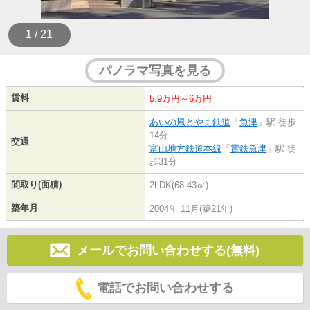
1 / 21
パノラマ写真を見る
賃料
5.9万円～6万円
あいの風とやま鉄道
「
魚津
」駅 徒歩
14分
交通
富山地方鉄道本線
「
電鉄魚津
」駅 徒
歩31分
間取り(面積)
2LDK(68.43㎡)
築年月
2004年 11月(築21年)
メールでお問い合わせする(無料)
電話でお問い合わせする