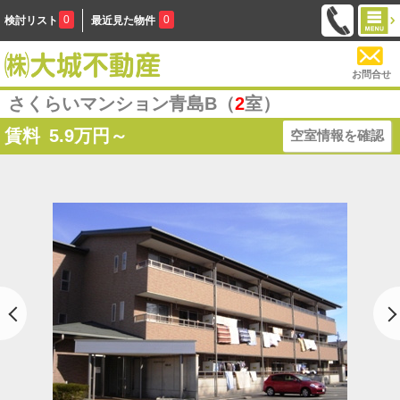
0
0
検討リスト
最近見た物件
お問合せ
さくらいマンション青島B（
2
室）
賃料
5.9
万円～
空室情報を確認