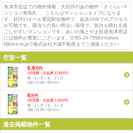
魚津市近辺での物件情報：大好評のあの物件「さくらいマ
ンション青島B」。こちらはマンションタイプになりま
す。好評のオール電化駅近物件で、徒歩14分でのアクセス
が可能です。陽当りの良い明るい環境で、気分も晴れる過
ごしやすいマンションです。あいの風とやま鉄道魚津周辺
には物件が豊富にございます。0765-24-7558かoshiro-
f@nice-tv.jpで株式会社大城不動産までご連絡ください。
空室一覧
5.9
万
円
(管理費・共益費 3,000円)
敷：2ヶ月｜礼：2ヶ月
1階 / 2LDK / 68.43㎡
6
万
円
(管理費・共益費 3,000円)
敷：2ヶ月｜礼：2ヶ月
3階 / 2LDK / 68.43㎡
過去掲載物件一覧