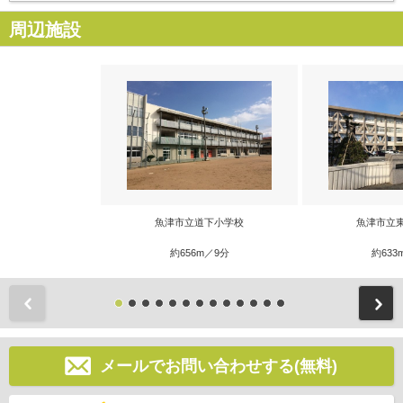
周辺施設
魚津市立道下小学校
魚津市立
約656m／9分
約633
前
メールでお問い合わせする(無料)