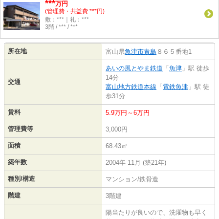
***
万円
(管理費・共益費 ***円)
敷：***｜礼：***
3階 / *** / ***
所在地
富山県
魚津市
青島
８６５番地1
あいの風とやま鉄道
「
魚津
」駅 徒歩
14分
交通
富山地方鉄道本線
「
電鉄魚津
」駅 徒
歩31分
賃料
5.9万円～6万円
管理費等
3,000円
面積
68.43㎡
築年数
2004年 11月 (築21年)
種別/構造
マンション/鉄骨造
階建
3階建
陽当たりが良いので、洗濯物も早く