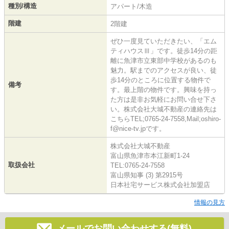
種別/構造
アパート/木造
階建
2階建
ぜひ一度見ていただきたい、「エム
ティハウスⅢ」です。徒歩14分の距
離に魚津市立東部中学校があるのも
魅力。駅までのアクセスが良い、徒
歩14分のところに位置する物件で
備考
す。最上階の物件です。興味を持っ
た方は是非お気軽にお問い合せ下さ
い。株式会社大城不動産の連絡先は
こちらTEL;0765-24-7558,Mail;oshiro-
f@nice-tv.jpです。
株式会社大城不動産
富山県魚津市本江新町1-24
取扱会社
TEL:0765-24-7558
富山県知事 (3) 第2915号
日本社宅サービス株式会社加盟店
情報の見方
メールでお問い合わせする(無料)