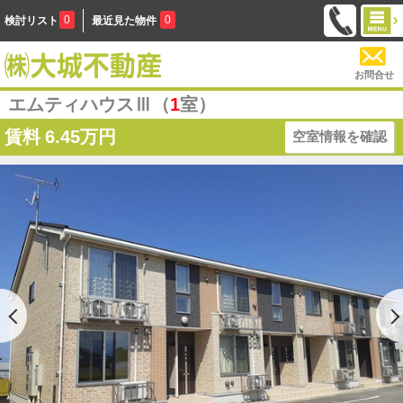
0
0
検討リスト
最近見た物件
お問合せ
エムティハウスⅢ（
1
室）
賃料
6.45万円
空室情報を確認