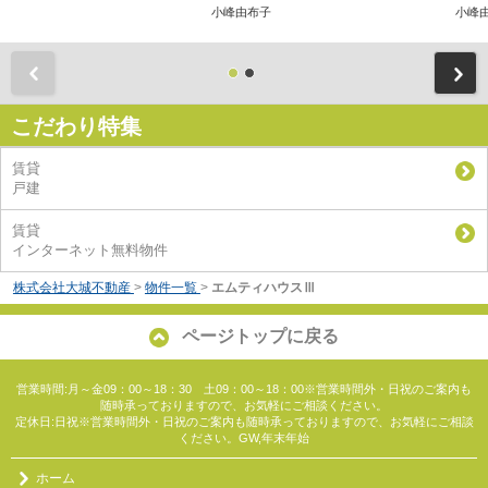
小峰由布子
小峰
前
こだわり特集
賃貸
戸建
賃貸
インターネット無料物件
株式会社大城不動産
>
物件一覧
>
エムティハウスⅢ
ページトップに戻る
営業時間:月～金09：00～18：30 土09：00～18：00※営業時間外・日祝のご案内も
随時承っておりますので、お気軽にご相談ください。
定休日:日祝※営業時間外・日祝のご案内も随時承っておりますので、お気軽にご相談
ください。GW,年末年始
ホーム