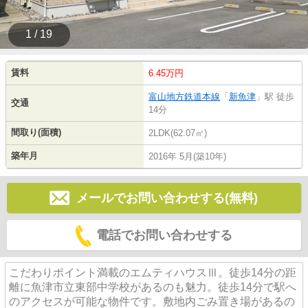
1 / 19
賃料
6.45万円
富山地方鉄道本線
「
新魚津
」駅 徒歩
交通
14分
間取り(面積)
2LDK(62.07㎡)
築年月
2016年 5月(築10年)
メールでお問い合わせする(無料)
電話でお問い合わせする
こだわりポイント満載のエムティハウスⅢ。徒歩14分の距
離に魚津市立東部中学校があるのも魅力。徒歩14分で駅へ
のアクセスが可能な物件です。敷地内ごみ置き場があるの