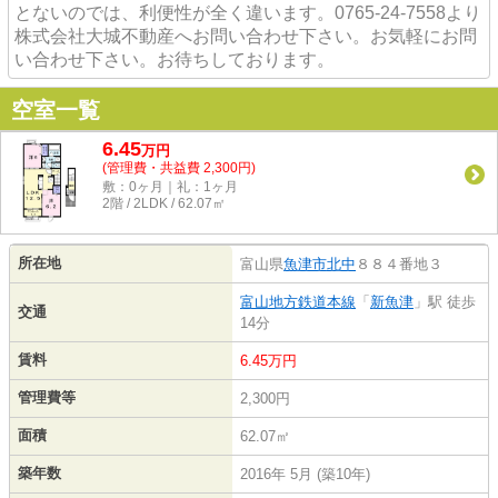
とないのでは、利便性が全く違います。0765-24-7558より
株式会社大城不動産へお問い合わせ下さい。お気軽にお問
い合わせ下さい。お待ちしております。
空室一覧
6.45
万
円
(管理費・共益費 2,300円)
敷：0ヶ月｜礼：1ヶ月
2階 / 2LDK / 62.07㎡
所在地
富山県
魚津市
北中
８８４番地３
富山地方鉄道本線
「
新魚津
」駅 徒歩
交通
14分
賃料
6.45万円
管理費等
2,300円
面積
62.07㎡
築年数
2016年 5月 (築10年)