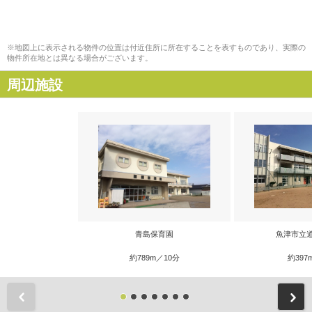
※地図上に表示される物件の位置は付近住所に所在することを表すものであり、実際の
物件所在地とは異なる場合がございます。
周辺施設
青島保育園
魚津市立
約789m／10分
約397
前