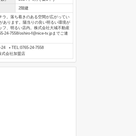
2階建
チラ。落ち着きのある空間が広がってい
場があります。陽当りの良い明るい環境が
ッフ、明るい店内。株式会社大城不動産
8/oshiro-f@nice-tv.jpまでご連
24
TEL:0765-24-7558
株式会社加盟店