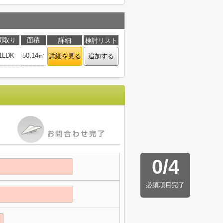
間取り
面積
詳細
検討リスト
1LDK
50.14㎡
詳細を見る
追加する
0
/
4
必須項目完了