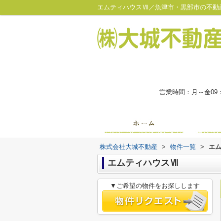
エムティハウスⅦ／魚津市・黒部市の不動
営業時間：月～金09
株式会社大城不動産
>
物件一覧
>
エ
エムティハウスⅦ
▼ご希望の物件をお探しします