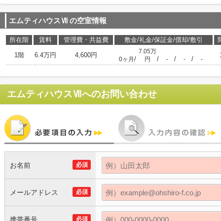
エムティハウスⅦ
の空室情報
所在階
賃料
管理費・共益費
敷金/礼金/保証金/償却/敷引
7.05万
1階
6.4万円
4,600円
/
/
/
/
0ヶ月
円
-
-
-
エムティハウスⅦ
へのお問い合わせ
お名前
必須
メールアドレス
必須
携帯番号
必須