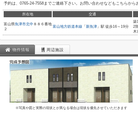
予約は、0765-24-7558までご連絡下さい。お問い合わせなどもこちらか
所在地
交通
築
富山県
魚津市
北中
８８６番地
富山地方鉄道本線
「
新魚津
」駅 徒歩16～19分
2
２
木
物件情報
周辺施設
※写真や図と実際の現状とが異なる場合は現状を優先させていただきます