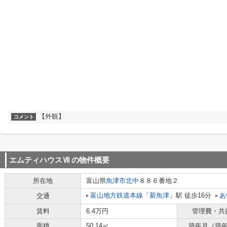
【外観】
コメント
エムティハウスⅦ
の物件概要
所在地
富山県
魚津市
北中
８８６番地２
富山地方鉄道本線
「
新魚津
」駅 徒歩16分
あ
交通
賃料
6.4万円
管理費・共
面積
50.14㎡
築年月（築