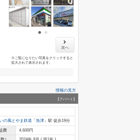
次へ
※ご覧になりたい写真をクリックすると
拡大されて表示されます。
情報の見方
【アパート】
いの風とやま鉄道
「
魚津
」駅 徒歩19分
益費
4,600円
年数）
2024年 9月 ( 築1年 )