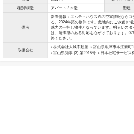
種別/構造
アパート / 木造
階建
新着情報：エムティハウスⅦの空室情報ならコ
る、2024年築の物件です。敷地内にごみ置き
備考
魅力の一押し物件となっています。明るいスタ
は、清潔感のある対応を心がけております。0765-24-755
絡ください。
株式会社大城不動産
富山県魚津市本江新町1-
取扱会社
富山県知事 (3) 第2915号
日本社宅サービス