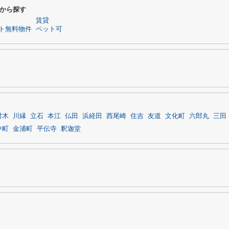
から探す
賃貸
ト無料物件
ペット可
村木
川縁
立石
本江
仏田
浜経田
西尾崎
住吉
友道
文化町
六郎丸
三田
中町
金浦町
平伝寺
釈迦堂