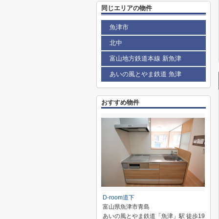
同じエリアの物件
魚津市
北中
富山地方鉄道本線 新魚津
あいの風とやま鉄道 魚津
おすすめ物件
D-room道下
富山県魚津市青島
あいの風とやま鉄道「魚津」駅 徒歩19