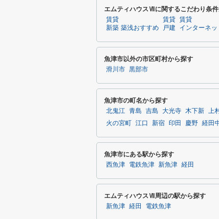
エムティハウスⅦに関するこだわり条件
賃貸
賃貸
賃貸
新築 築浅おすすめ
戸建
インターネッ
魚津市以外の市区町村から探す
滑川市
黒部市
魚津市の町名から探す
北鬼江
青島
吉島
大光寺
木下新
上
火の宮町
江口
新宿
印田
慶野
経田
魚津市にある駅から探す
西魚津
電鉄魚津
新魚津
経田
エムティハウスⅦ周辺の駅から探す
新魚津
経田
電鉄魚津