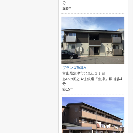
分
築8年
ブランズ魚津A
富山県魚津市北鬼江１丁目
あいの風とやま鉄道「魚津」駅 徒歩4
分
築15年