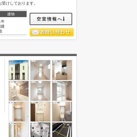
らお受けしております。
建物
空室情報へ
1年
階建
造