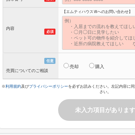
【エムティハウスⅦへのお問い合わせ】
内容
必須
任意
売却
購入
売買についてのご相談
※
利用規約
及び
プライバシーポリシー
を必ずお読みください。左記内容に同
さい。
未入力項目がありま