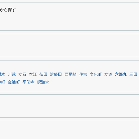
から探す
村木
川縁
立石
本江
仏田
浜経田
西尾崎
住吉
文化町
友道
六郎丸
三田
中町
金浦町
平伝寺
釈迦堂