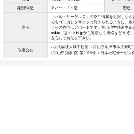
種別/構造
アパート / 木造
階建
「ハルトリーゲルＣ」の物件情報をお探しなら
でもゴミ出しをサクッと終えられるように、敷
備考
ちらの物件はアパートです。富山地方鉄道本線
oshiro-f@nice-tv.jpから遠慮なく連絡
安心してお任せ下さい。
株式会社大城不動産
富山県魚津市本江新町1-
取扱会社
富山県知事 (3) 第2915号
日本社宅サービス