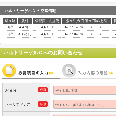
ハルトリーゲルＣ
の空室情報
所在階
賃料
管理費・共益費
敷金/礼金/保証金/償却/敷引
1階
4.4万円
4,600円
/
/
/
/
0ヶ月
1ヶ月
-
-
-
2階
3.95万円
4,600円
/
/
/
/
0ヶ月
0ヶ月
-
-
-
ハルトリーゲルＣ
へのお問い合わせ
お名前
必須
メールアドレス
必須