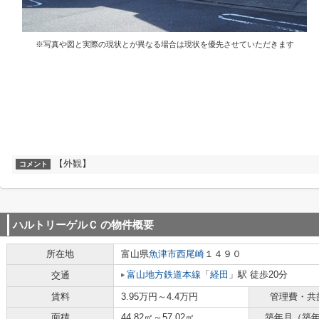
※写真や図と実際の現状とが異なる場合は現状を優先させていただきます
【外観】
コメント
ハルトリーゲルＣ
の物件概要
所在地
富山県
魚津市
西尾崎
１４９０
富山地方鉄道本線
「
経田
」駅 徒歩20分
交通
賃料
3.95万円～4.4万円
管理費・共
面積
44.82㎡～57.02㎡
築年月（築