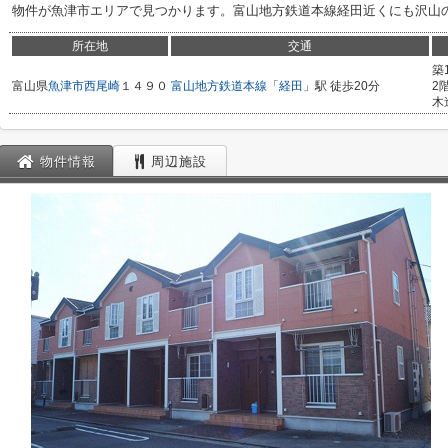
物件が魚津市エリアで見つかります。富山地方鉄道本線経田近くにも沢山
所在地
交通
築
富山県
魚津市
西尾崎
１４９０
富山地方鉄道本線
「
経田
」駅 徒歩20分
2
木
物件情報
周辺施設