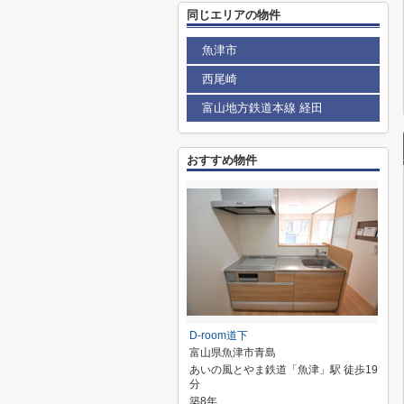
同じエリアの物件
魚津市
西尾崎
富山地方鉄道本線 経田
おすすめ物件
D-room道下
富山県魚津市青島
あいの風とやま鉄道「魚津」駅 徒歩19
分
築8年