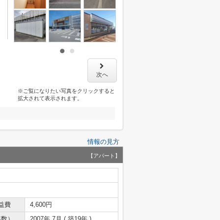
次へ
※ご覧になりたい写真をクリックすると
拡大されて表示されます。
情報の見方
【アパート】
益費
4,600円
年数）
2007年 7月 ( 築19年 )