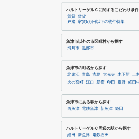
ハルトリーゲルＣに関するこだわり条件
賃貸
賃貸
戸建
家賃5万円以下の物件特集
魚津市以外の市区町村から探す
滑川市
黒部市
魚津市の町名から探す
北鬼江
青島
吉島
大光寺
木下新
上
火の宮町
江口
新宿
印田
慶野
経田
魚津市にある駅から探す
西魚津
電鉄魚津
新魚津
経田
ハルトリーゲルＣ周辺の駅から探す
経田
新魚津
電鉄石田