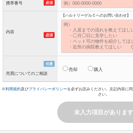
携帯番号
必須
【ハルトリーゲルＣへのお問い合わせ】
内容
必須
任意
売却
購入
売買についてのご相談
※
利用規約
及び
プライバシーポリシー
を必ずお読みください。左記内容に同
さい。
未入力項目がありま