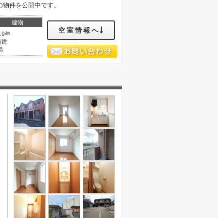
の物件を公開中です。
建物
空室情報へ
19年
階建
造