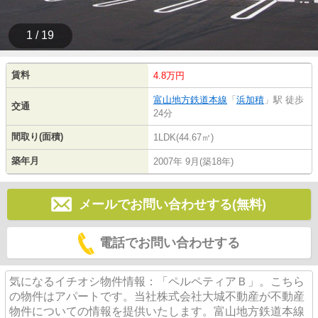
1 / 19
賃料
4.8万円
富山地方鉄道本線
「
浜加積
」駅 徒歩
交通
24分
間取り(面積)
1LDK(44.67㎡)
築年月
2007年 9月(築18年)
メールでお問い合わせする(無料)
電話でお問い合わせする
気になるイチオシ物件情報：「ペルペティアＢ」。こちら
の物件はアパートです。当社株式会社大城不動産が不動産
物件についての情報を提供いたします。富山地方鉄道本線