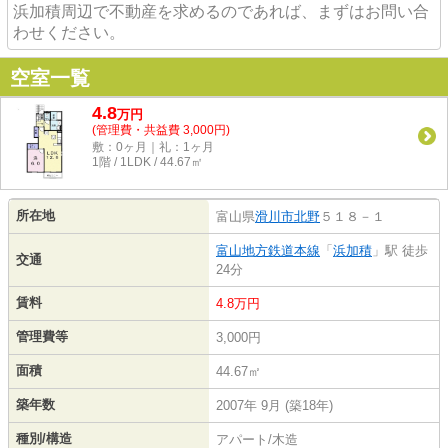
浜加積周辺で不動産を求めるのであれば、まずはお問い合
わせください。
空室一覧
4.8
万
円
(管理費・共益費 3,000円)
敷：0ヶ月｜礼：1ヶ月
1階 / 1LDK / 44.67㎡
所在地
富山県
滑川市
北野
５１８－１
富山地方鉄道本線
「
浜加積
」駅 徒歩
交通
24分
賃料
4.8万円
管理費等
3,000円
面積
44.67㎡
築年数
2007年 9月 (築18年)
種別/構造
アパート/木造