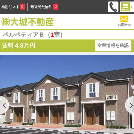
0
0
検討リスト
最近見た物件
お問合せ
ペルペティアＢ（
1
室）
賃料
4.8万円
空室情報を確認