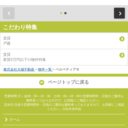
前
こだわり特集
賃貸
戸建
賃貸
家賃5万円以下の物件特集
株式会社大城不動産
>
物件一覧
>
ペルペティアＢ
ページトップに戻る
営業時間:月～金09：00～18：30 土09：00～18：00※営業時間外・日祝のご案内も
随時承っておりますので、お気軽にご相談ください。
定休日:日祝※営業時間外・日祝のご案内も随時承っておりますので、お気軽にご相談
ください。GW,年末年始
ホーム