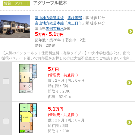
アグリーブル植木
賃貸｜アパート
富山地方鉄道本線
「
電鉄黒部
」駅 徒歩14分
富山地方鉄道本線
「
東三日市
」駅 徒歩14分
富山県
黒部市
植木
546
5
5.1
万円～
万円
築年数：築28年 ｜募集中：
2室
階数：2階建
【人気のインターネット使用料無料（有線タイプ）】中央小学校徒歩2分。南北
循環バスルート沿いでお部屋をお探しの方は大城不動産までご相談下さい♪南向き
にサンルーム・ベランダがあ...
5
万
円
(管理費・共益費 -)
敷：2ヶ月｜礼：0ヶ月
所在階：2階
間取り：2DK
面積：52.41㎡
5.1
万
円
(管理費・共益費 -)
敷：2ヶ月｜礼：0ヶ月
所在階：2階
間取り：2DK