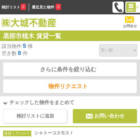
0
0
検討リスト
最近見た物件
お問合せ
黒部市植木 賃貸一覧
5
該当物件
棟
8
空き数
件
さらに条件を絞り込む
物件リクエスト
チェックした物件をまとめて
検討リストに追加
お問い合わせ
シャトーコスモスⅠ
賃貸｜アパート