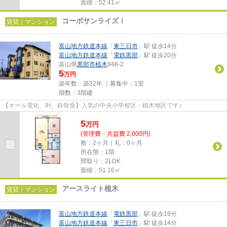
面積：52.41㎡
コーポサンライズⅠ
賃貸｜マンション
富山地方鉄道本線
「
東三日市
」駅 徒歩14分
富山地方鉄道本線
「
電鉄黒部
」駅 徒歩20分
富山県
黒部市
植木
848-2
5
万円
築年数：築32年 ｜募集中：
1室
階数：3階建
【オール電化、IH、鉄骨造】人気の中央小学校区・植木地区です♪
5
万
円
(管理費・共益費 2,000円)
敷：2ヶ月｜礼：0ヶ月
所在階：1階
間取り：2LDK
面積：51.16㎡
アースライト植木
賃貸｜マンション
富山地方鉄道本線
「
電鉄黒部
」駅 徒歩19分
富山地方鉄道本線
「
東三日市
」駅 徒歩14分