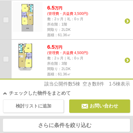
地域密着・取り扱い件数豊富な...
6.5
万
円
(管理費・共益費 3,500円)
敷：2ヶ月｜礼：0ヶ月
所在階：1階
間取り：2LDK
面積：61.36㎡
6.5
万
円
(管理費・共益費 4,500円)
敷：2ヶ月｜礼：0ヶ月
所在階：3階
間取り：2LDK
面積：61.36㎡
該当公開件数
5
棟 空き数
8
件
1-5
棟表示
チェックした物件をまとめて
検討リストに追加
お問い合わせ
さらに条件を絞り込む