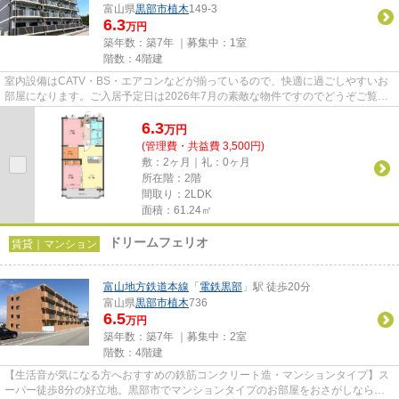
富山県
黒部市
植木
149-3
6.3
万円
築年数：築7年 ｜募集中：
1室
階数：4階建
室内設備はCATV・BS・エアコンなどが揃っているので、快適に過ごしやすいお
部屋になります。ご入居予定日は2026年7月の素敵な物件ですのでどうぞご覧く
ださい。フローリング張りのお部...
6.3
万
円
(管理費・共益費 3,500円)
敷：2ヶ月｜礼：0ヶ月
所在階：2階
間取り：2LDK
面積：61.24㎡
ドリームフェリオ
賃貸｜マンション
富山地方鉄道本線
「
電鉄黒部
」駅 徒歩20分
富山県
黒部市
植木
736
6.5
万円
築年数：築7年 ｜募集中：
2室
階数：4階建
【生活音が気になる方へおすすめの鉄筋コンクリート造・マンションタイプ】ス
ーパー徒歩8分の好立地。黒部市でマンションタイプのお部屋をおさがしなら、