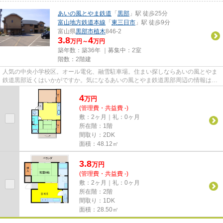
あいの風とやま鉄道
「
黒部
」駅 徒歩25分
富山地方鉄道本線
「
東三日市
」駅 徒歩9分
富山県
黒部市
植木
846-2
3.8
4
万円～
万円
築年数：築36年 ｜募集中：
2室
階数：2階建
人気の中央小学校区。オール電化、融雪駐車場。住まい探しならあいの風とやま
鉄道黒部近くはいかがですか。気になるあいの風とやま鉄道黒部周辺の情報は、
0765-24-7558かoshiro-f@nice...
4
万
円
(管理費・共益費 -)
敷：2ヶ月｜礼：0ヶ月
所在階：1階
間取り：2DK
面積：48.12㎡
3.8
万
円
(管理費・共益費 -)
敷：2ヶ月｜礼：0ヶ月
所在階：2階
間取り：1DK
面積：28.50㎡