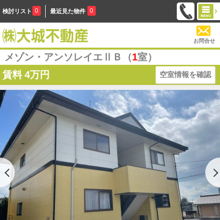
0
0
検討リスト
最近見た物件
お問合せ
メゾン・アンソレイエⅡＢ（
1
室）
賃料
4万円
空室情報を確認