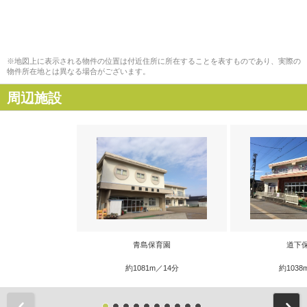
※地図上に表示される物件の位置は付近住所に所在することを表すものであり、実際の
物件所在地とは異なる場合がございます。
周辺施設
青島保育園
道下
約1081m／14分
約1038
前