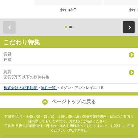
小峰由布子
小峰
前
こだわり特集
賃貸
戸建
賃貸
家賃5万円以下の物件特集
株式会社大城不動産
>
物件一覧
>
メゾン・アンソレイエⅡＢ
ページトップに戻る
営業時間:月～金09：00～18：30 土09：00～18：00※営業時間外・日祝のご案内も
随時承っておりますので、お気軽にご相談ください。
定休日:日祝※営業時間外・日祝のご案内も随時承っておりますので、お気軽にご相談
ください。GW,年末年始