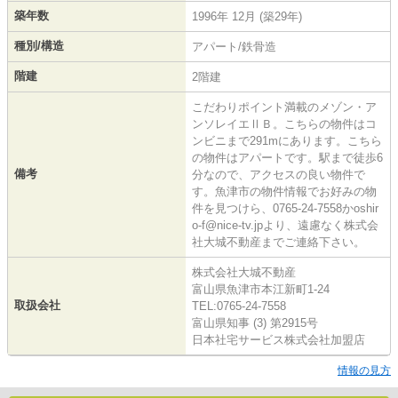
築年数
1996年 12月 (築29年)
種別/構造
アパート/鉄骨造
階建
2階建
こだわりポイント満載のメゾン・ア
ンソレイエⅡＢ。こちらの物件はコ
ンビニまで291mにあります。こちら
の物件はアパートです。駅まで徒歩6
備考
分なので、アクセスの良い物件で
す。魚津市の物件情報でお好みの物
件を見つけら、0765-24-7558かoshir
o-f@nice-tv.jpより、遠慮なく株式会
社大城不動産までご連絡下さい。
株式会社大城不動産
富山県魚津市本江新町1-24
取扱会社
TEL:0765-24-7558
富山県知事 (3) 第2915号
日本社宅サービス株式会社加盟店
情報の見方