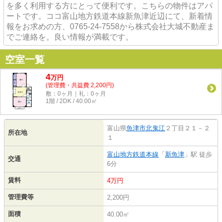
を多く利用する方にとって便利です。こちらの物件はアパ
ートです。ココ富山地方鉄道本線新魚津近辺にて、新着情
報をお求めの方、0765-24-7558から株式会社大城不動産ま
でご連絡を。良い情報が満載です。
空室一覧
4
万
円
(管理費・共益費 2,200円)
敷：0ヶ月｜礼：0ヶ月
1階 / 2DK / 40.00㎡
富山県
魚津市
北鬼江
２丁目２１－２
所在地
１
富山地方鉄道本線
「
新魚津
」駅 徒歩
交通
6分
賃料
4万円
管理費等
2,200円
面積
40.00㎡