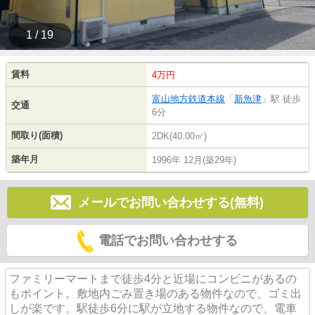
1 / 19
賃料
4万円
富山地方鉄道本線
「
新魚津
」駅 徒歩
交通
6分
間取り(面積)
2DK(40.00㎡)
築年月
1996年 12月(築29年)
メールでお問い合わせする(無料)
電話でお問い合わせする
ファミリーマートまで徒歩4分と近場にコンビニがあるの
もポイント。敷地内ごみ置き場のある物件なので、ゴミ出
しが楽です。駅徒歩6分に駅が立地する物件なので、電車