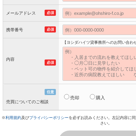
メールアドレス
必須
携帯番号
必須
【ヨシダハイツ貸事務所へのお問い合わ
内容
必須
任意
売却
購入
売買についてのご相談
※
利用規約
及び
プライバシーポリシー
を必ずお読みください。左記内容に同
さい。