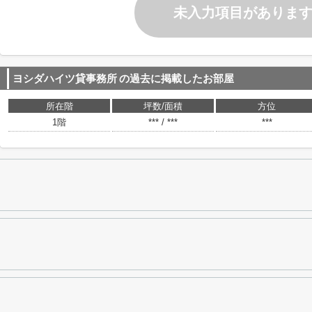
未入力項目がありま
ヨシダハイツ貸事務所
の過去に掲載したお部屋
所在階
坪数/面積
方位
1階
*** / ***
***