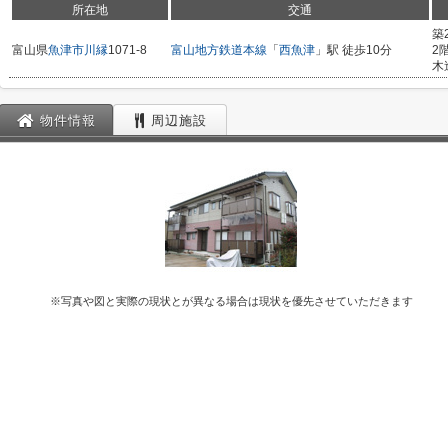
所在地
交通
築
富山県
魚津市
川縁
1071-8
富山地方鉄道本線
「
西魚津
」駅 徒歩10分
2
木
物件情報
周辺施設
※写真や図と実際の現状とが異なる場合は現状を優先させていただきます