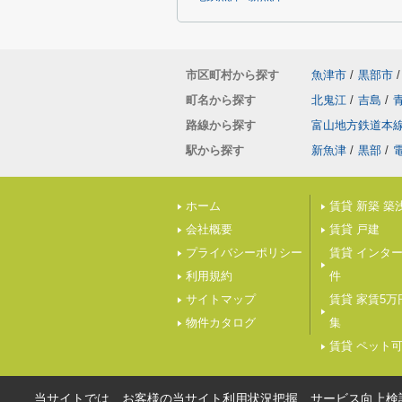
市区町村から探す
魚津市
/
黒部市
/
町名から探す
北鬼江
/
吉島
/
路線から探す
富山地方鉄道本
駅から探す
新魚津
/
黒部
/
ホーム
賃貸 新築 築
会社概要
賃貸 戸建
プライバシーポリシー
賃貸 インタ
利用規約
件
サイトマップ
賃貸 家賃5
物件カタログ
集
賃貸 ペット
当サイトでは、お客様の当サイト利用状況把握、サービス向上検討