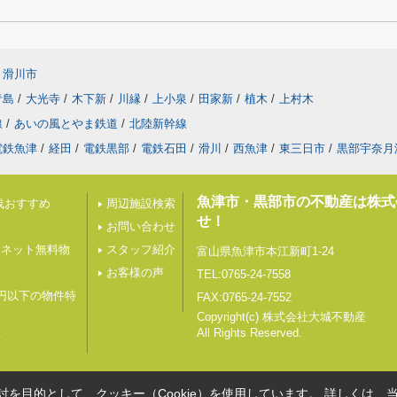
滑川市
青島
/
大光寺
/
木下新
/
川縁
/
上小泉
/
田家新
/
植木
/
上村木
線
/
あいの風とやま鉄道
/
北陸新幹線
電鉄魚津
/
経田
/
電鉄黒部
/
電鉄石田
/
滑川
/
西魚津
/
東三日市
/
黒部宇奈月
魚津市・黒部市の不動産は株式
浅おすすめ
周辺施設検索
せ！
お問い合わせ
ーネット無料物
スタッフ紹介
富山県魚津市本江新町1-24
お客様の声
TEL:0765-24-7558
万円以下の物件特
FAX:0765-24-7552
Copyright(c) 株式会社大城不動産
All Rights Reserved.
可
を目的として、クッキー（Cookie）を使用しています。
詳しくは、