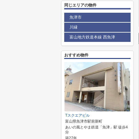
同じエリアの物件
魚津市
川縁
富山地方鉄道本線 西魚津
おすすめ物件
Tスクエアビル
富山県魚津市駅前新町
あいの風とやま鉄道「魚津」駅 徒歩4
分
築27年