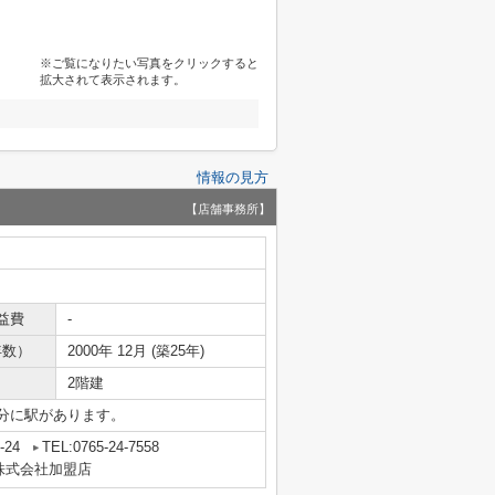
※ご覧になりたい写真をクリックすると
拡大されて表示されます。
情報の見方
【店舗事務所】
益費
-
年数）
2000年 12月 (築25年)
2階建
分に駅があります。
24
TEL:0765-24-7558
株式会社加盟店