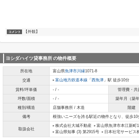
【外観】
コメント
ヨシダハイツ貸事務所
の物件概要
所在地
富山県
魚津市
川縁
1071-8
富山地方鉄道本線
「
西魚津
」駅 徒歩10分
交通
賃料/坪単価
- / -
管理費・共
坪数/面積
- / -
築年月（築
種別/構造
店舗事務所 / 木造
階建
備考
根強いニーズを誇る駅近の物件となり、徒歩10
株式会社大城不動産
富山県魚津市本江新町1-
取扱会社
富山県知事 (3) 第2915号
日本社宅サービス