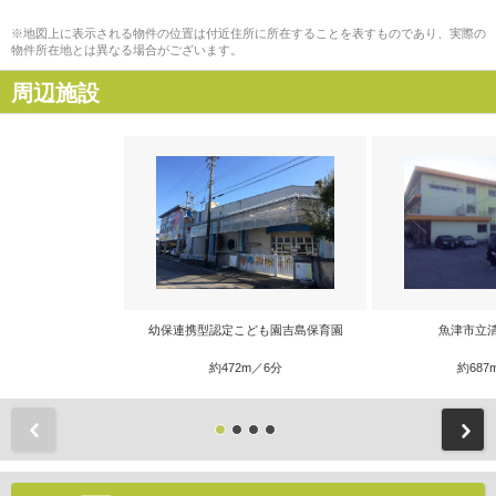
※地図上に表示される物件の位置は付近住所に所在することを表すものであり、実際の
物件所在地とは異なる場合がございます。
周辺施設
幼保連携型認定こども園吉島保育園
魚津市立
約472m／6分
約687
前