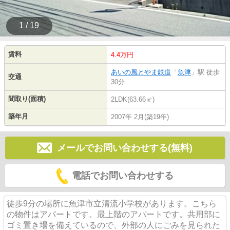
1 / 19
賃料
4.4万円
あいの風とやま鉄道
「
魚津
」駅 徒歩
交通
30分
間取り(面積)
2LDK(63.66㎡)
築年月
2007年 2月(築19年)
メールでお問い合わせする(無料)
電話でお問い合わせする
徒歩9分の場所に魚津市立清流小学校があります。こちら
の物件はアパートです。最上階のアパートです。共用部に
ゴミ置き場を備えているので、外部の人にごみを見られた