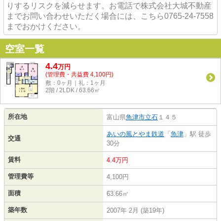
りするリスクを減らせます。お電話で株式会社大城不動産
までお問い合わせいただく場合には、こちら0765-24-7558
までおかけください。
空室一覧
4.4
万
円
(管理費・共益費 4,100円)
敷：0ヶ月｜礼：1ヶ月
2階 / 2LDK / 63.66㎡
所在地
富山県
魚津市
立石
１４５
あいの風とやま鉄道
「
魚津
」駅 徒歩
交通
30分
賃料
4.4万円
管理費等
4,100円
面積
63.66㎡
築年数
2007年 2月 (築19年)