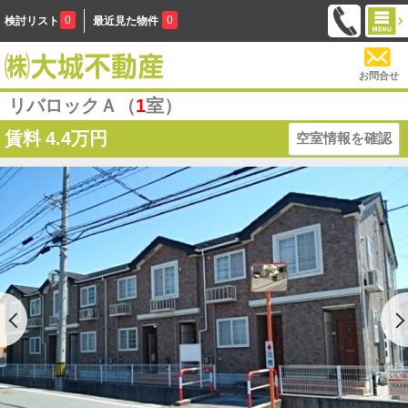
0
0
検討リスト
最近見た物件
お問合せ
リバロックＡ（
1
室）
賃料
4.4万円
空室情報を確認