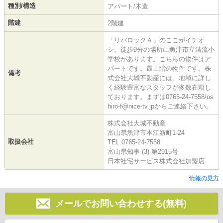
種別/構造
アパート/木造
階建
2階建
「リバロックＡ」のここがイチオ
シ。徒歩9分の場所に魚津市立清流小
学校があります。こちらの物件はア
パートです。最上階の物件です。株
備考
式会社大城不動産には、地域に詳し
く経験豊富なスタッフが多数在籍し
ております。まずは0765-24-7558/os
hiro-f@nice-tv.jpからご連絡下さい。
株式会社大城不動産
富山県魚津市本江新町1-24
取扱会社
TEL:0765-24-7558
富山県知事 (3) 第2915号
日本社宅サービス株式会社加盟店
情報の見方
メールでお問い合わせする(無料)