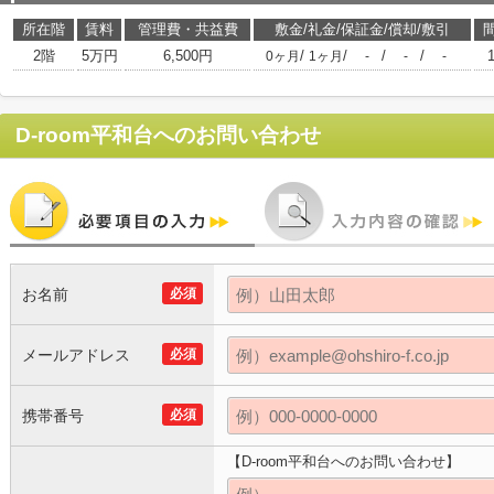
所在階
賃料
管理費・共益費
敷金/礼金/保証金/償却/敷引
2階
5万円
6,500円
/
/
/
/
0ヶ月
1ヶ月
-
-
-
D-room平和台
へのお問い合わせ
お名前
必須
メールアドレス
必須
携帯番号
必須
【D-room平和台へのお問い合わせ】