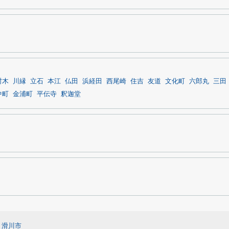
村木
川縁
立石
本江
仏田
浜経田
西尾崎
住吉
友道
文化町
六郎丸
三田
中町
金浦町
平伝寺
釈迦堂
滑川市