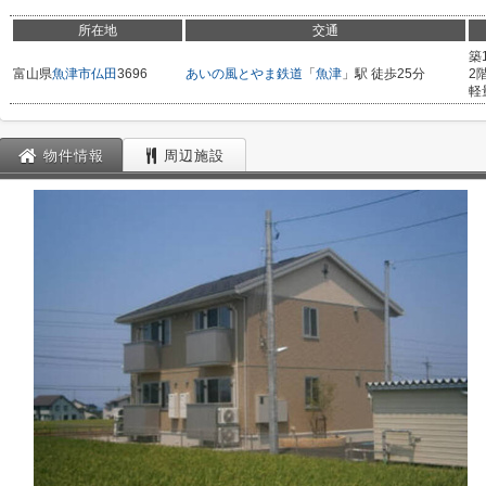
所在地
交通
築
富山県
魚津市
仏田
3696
あいの風とやま鉄道
「
魚津
」駅 徒歩25分
2
軽
物件情報
周辺施設