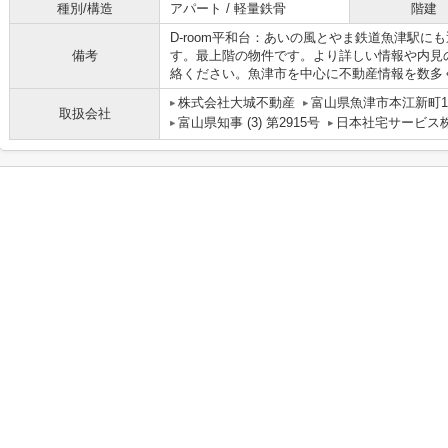
種別/構造
アパート / 軽量鉄骨
階建
D-room平和台：あいの風とやま鉄道魚津駅
備考
す。最上階の物件です。より詳しい情報や内見
絡ください。魚津市を中心に不動産情報を数多
株式会社大城不動産
富山県魚津市本江新町1-
取扱会社
富山県知事 (3) 第2915号
日本社宅サービス