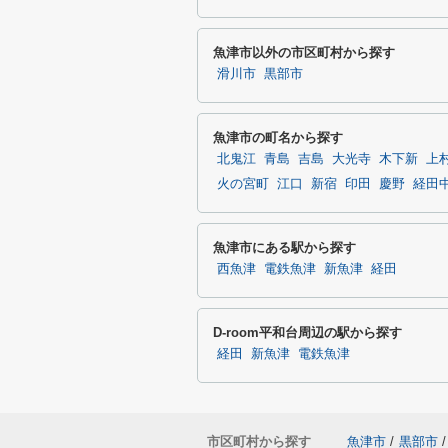
魚津市以外の市区町村から探す
滑川市
黒部市
魚津市の町名から探す
北鬼江
青島
吉島
大光寺
木下新
上
火の宮町
江口
新宿
印田
慶野
経田
魚津市にある駅から探す
西魚津
電鉄魚津
新魚津
経田
D-room平和台周辺の駅から探す
経田
新魚津
電鉄魚津
市区町村から探す
魚津市
/
黒部市
/