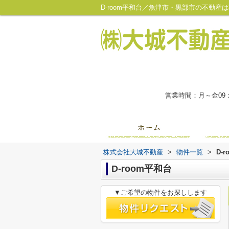
D-room平和台／魚津市・黒部市の不動
営業時間：月～金09
株式会社大城不動産
>
物件一覧
>
D-
D-room平和台
▼ご希望の物件をお探しします