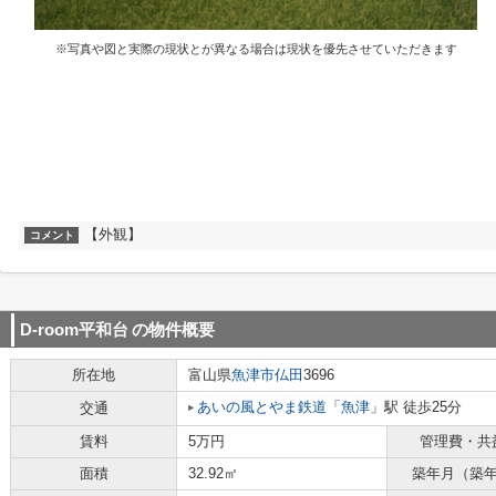
※写真や図と実際の現状とが異なる場合は現状を優先させていただきます
【外観】
コメント
D-room平和台
の物件概要
所在地
富山県
魚津市
仏田
3696
あいの風とやま鉄道
「
魚津
」駅 徒歩25分
交通
賃料
5万円
管理費・共
面積
32.92㎡
築年月（築