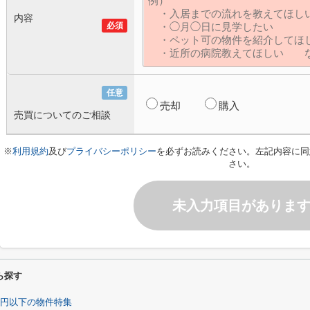
内容
必須
任意
売却
購入
売買についてのご相談
※
利用規約
及び
プライバシーポリシー
を必ずお読みください。左記内容に同
さい。
未入力項目がありま
ら探す
万円以下の物件特集