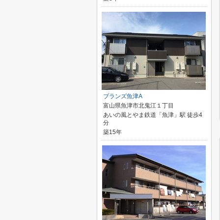
ブランズ魚津A
富山県魚津市北鬼江１丁目
あいの風とやま鉄道「魚津」駅 徒歩4
分
築15年