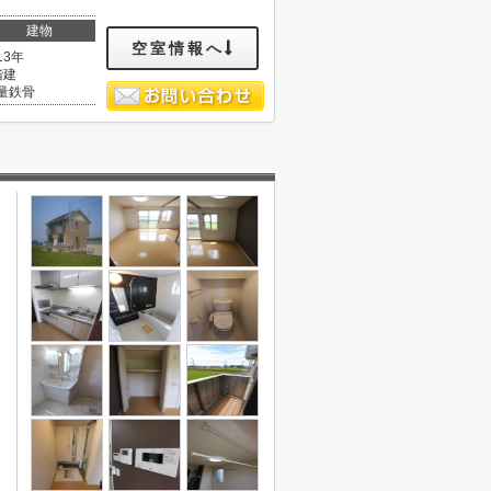
建物
空室情報へ
13年
階建
量鉄骨