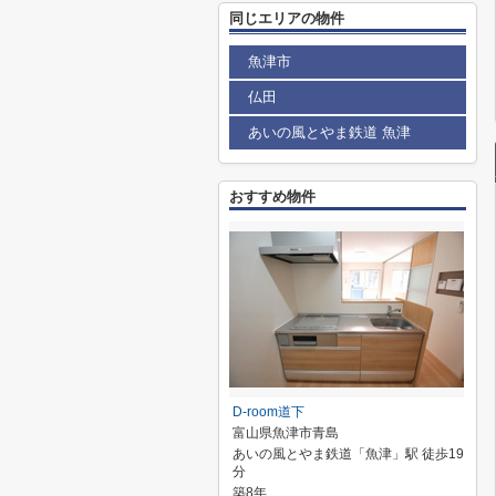
同じエリアの物件
魚津市
仏田
あいの風とやま鉄道 魚津
おすすめ物件
D-room道下
富山県魚津市青島
あいの風とやま鉄道「魚津」駅 徒歩19
分
築8年