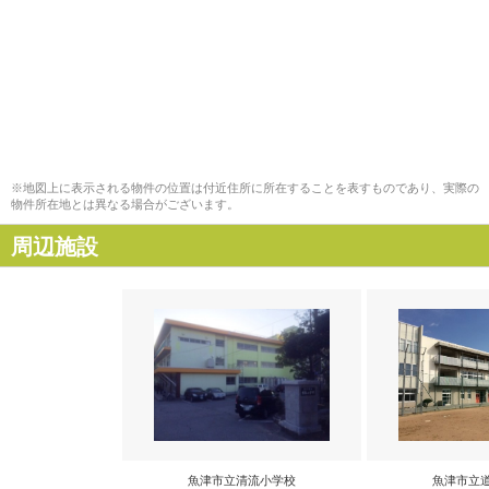
※地図上に表示される物件の位置は付近住所に所在することを表すものであり、実際の
物件所在地とは異なる場合がございます。
周辺施設
魚津市立清流小学校
魚津市立