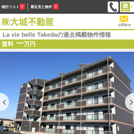
0
0
検討リスト
最近見た物件
お問合せ
La vie belle Takedaの過去掲載物件情報
賃料
***
万円