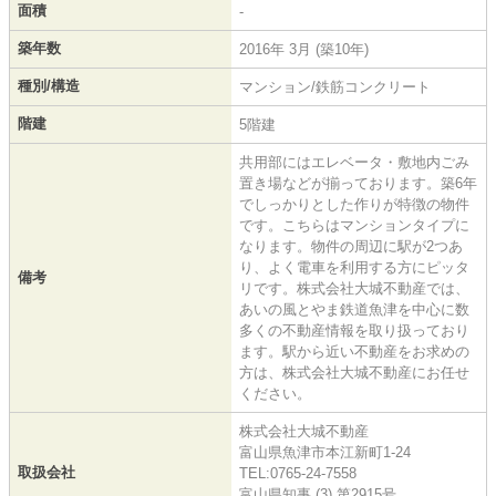
面積
-
築年数
2016年 3月 (築10年)
種別/構造
マンション/鉄筋コンクリート
階建
5階建
共用部にはエレベータ・敷地内ごみ
置き場などが揃っております。築6年
でしっかりとした作りが特徴の物件
です。こちらはマンションタイプに
なります。物件の周辺に駅が2つあ
り、よく電車を利用する方にピッタ
備考
リです。株式会社大城不動産では、
あいの風とやま鉄道魚津を中心に数
多くの不動産情報を取り扱っており
ます。駅から近い不動産をお求めの
方は、株式会社大城不動産にお任せ
ください。
株式会社大城不動産
富山県魚津市本江新町1-24
取扱会社
TEL:0765-24-7558
富山県知事 (3) 第2915号