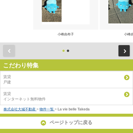
小峰由布子
小峰
前
こだわり特集
賃貸
戸建
賃貸
インターネット無料物件
株式会社大城不動産
>
物件一覧
>
La vie belle Takeda
ページトップに戻る