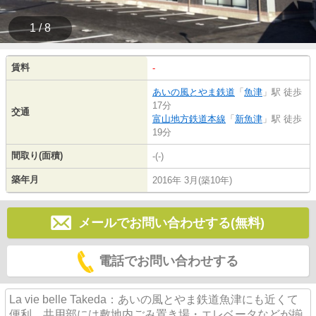
1 / 8
賃料
-
あいの風とやま鉄道
「
魚津
」駅 徒歩
17分
交通
富山地方鉄道本線
「
新魚津
」駅 徒歩
19分
間取り(面積)
-(-)
築年月
2016年 3月(築10年)
メールでお問い合わせする(無料)
電話でお問い合わせする
La vie belle Takeda：あいの風とやま鉄道魚津にも近くて
便利。共用部には敷地内ごみ置き場・エレベータなどが揃