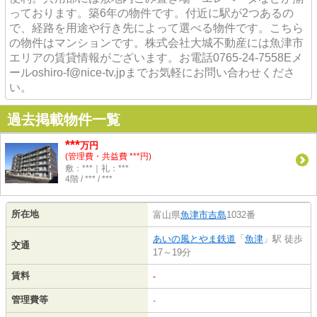
っております。築6年の物件です。付近に駅が2つあるの
で、経路を用途や行き先によって選べる物件です。こちら
の物件はマンションです。株式会社大城不動産には魚津市
エリアの賃貸情報がございます。お電話0765-24-7558Eメ
ールoshiro-f@nice-tv.jpまでお気軽にお問い合わせくださ
い。
過去掲載物件一覧
***
万円
(管理費・共益費 ***円)
敷：***｜礼：***
4階 / *** / ***
所在地
富山県
魚津市
吉島
1032番
あいの風とやま鉄道
「
魚津
」駅 徒歩
交通
17～19分
賃料
-
管理費等
-