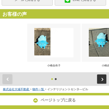
お客様の声
小峰由布子
小峰
前
株式会社大城不動産
>
物件一覧
>
インテリジェントセンタ―ビル
ページトップに戻る