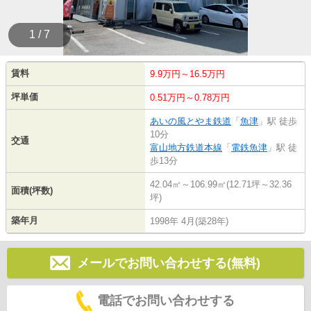
1 / 7
賃料
9.9万円～16.5万円
坪単価
0.51万円～0.78万円
あいの風とやま鉄道
「
魚津
」駅 徒歩
10分
交通
富山地方鉄道本線
「
電鉄魚津
」駅 徒
歩13分
42.04㎡～106.99㎡(12.71坪～32.36
面積(坪数)
坪)
築年月
1998年 4月(築28年)
メールでお問い合わせする(無料)
電話でお問い合わせする