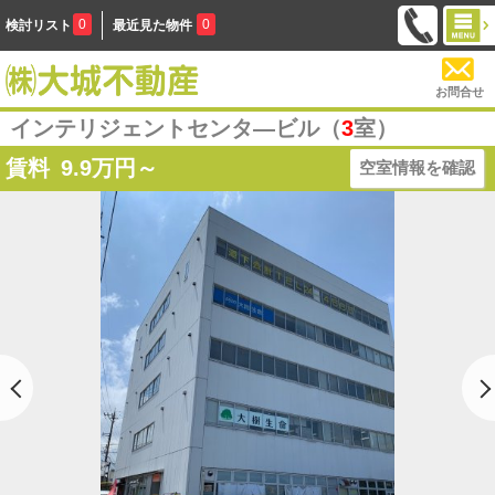
0
0
検討リスト
最近見た物件
お問合せ
インテリジェントセンタ―ビル（
3
室）
賃料
9.9
万円～
空室情報を確認