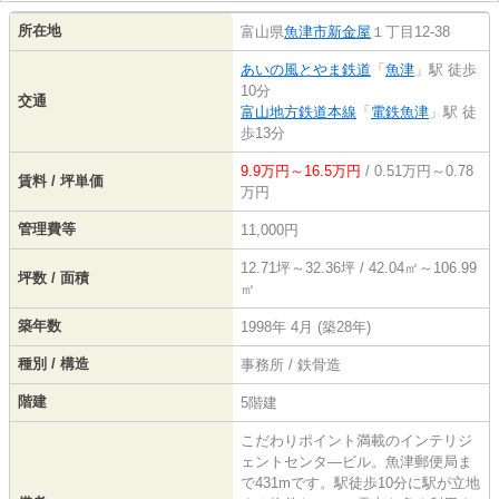
所在地
富山県
魚津市
新金屋
１丁目12-38
あいの風とやま鉄道
「
魚津
」駅 徒歩
10分
交通
富山地方鉄道本線
「
電鉄魚津
」駅 徒
歩13分
9.9万円～16.5万円
/ 0.51万円～0.78
賃料 / 坪単価
万円
管理費等
11,000円
12.71坪～32.36坪 / 42.04㎡～106.99
坪数 / 面積
㎡
築年数
1998年 4月 (築28年)
種別 / 構造
事務所 / 鉄骨造
階建
5階建
こだわりポイント満載のインテリジ
ェントセンタ―ビル。魚津郵便局ま
で431mです。駅徒歩10分に駅が立地