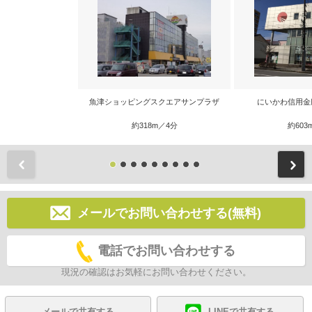
魚津ショッピングスクエアサンプラザ
にいかわ信用金
約318m／4分
約603
前
メールでお問い合わせする(無料)
電話でお問い合わせする
現況の確認はお気軽にお問い合わせください。
メールで共有する
LINEで共有する