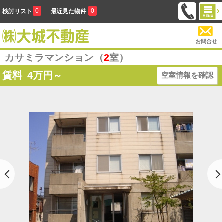
0
0
検討リスト
最近見た物件
お問合せ
カサミラマンション（
2
室）
賃料
4
万円～
空室情報を確認