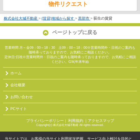
物件リクエスト
株式会社大城不動産
>
(賃貸)地域から探す
>
黒部市
>
荻生の賃貸
ページトップに戻る
営業時間:月～金09：00～18：30 土09：00～18：00※営業時間外・日祝のご案内も
随時承っておりますので、お気軽にご相談ください。
定休日:日祝※営業時間外・日祝のご案内も随時承っておりますので、お気軽にご相談
ください。GW,年末年始
ホーム
会社概要
お問い合わせ
PCサイト
プライバシーポリシー
利用規約
｜アクセスマップ
｜
Copyright(c) 株式会社大城不動産 All rights reserved.
当サイトでは、お客様の当サイト利用状況把握、サービス向上検討を目的と