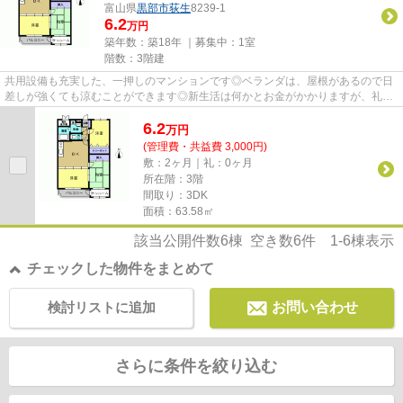
富山県
黒部市
荻生
8239-1
6.2
万円
築年数：築18年 ｜募集中：
1室
階数：3階建
共用設備も充実した、一押しのマンションです◎ベランダは、屋根があるので日
差しが強くても涼むことができます◎新生活は何かとお金がかかりますが、礼金
不要のためコストを抑えられま...
6.2
万
円
(管理費・共益費 3,000円)
敷：2ヶ月｜礼：0ヶ月
所在階：3階
間取り：3DK
面積：63.58㎡
該当公開件数
6
棟 空き数
6
件
1-6
棟表示
チェックした物件をまとめて
検討リストに追加
お問い合わせ
さらに条件を絞り込む