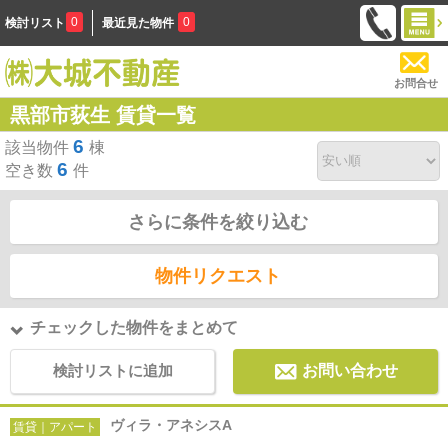
0
0
検討リスト
最近見た物件
お問合せ
黒部市荻生 賃貸一覧
6
該当物件
棟
6
空き数
件
さらに条件を絞り込む
物件リクエスト
チェックした物件をまとめて
検討リストに追加
お問い合わせ
ヴィラ・アネシスA
賃貸｜アパート