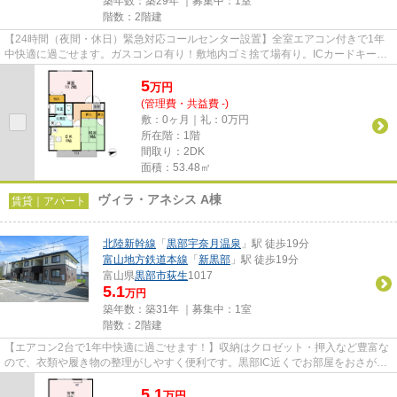
築年数：築29年 ｜募集中：
1室
階数：2階建
【24時間（夜間・休日）緊急対応コールセンター設置】全室エアコン付きで1年
中快適に過ごせます。ガスコンロ有り！敷地内ゴミ捨て場有り。ICカードキー兼
テンキーで、スムーズに開閉で...
5
万
円
(管理費・共益費 -)
敷：0ヶ月｜礼：0万円
所在階：1階
間取り：2DK
面積：53.48㎡
ヴィラ・アネシス A棟
賃貸｜アパート
北陸新幹線
「
黒部宇奈月温泉
」駅 徒歩19分
富山地方鉄道本線
「
新黒部
」駅 徒歩19分
富山県
黒部市
荻生
1017
5.1
万円
築年数：築31年 ｜募集中：
1室
階数：2階建
【エアコン2台で1年中快適に過ごせます！】収納はクロゼット・押入など豊富な
ので、衣類や履き物の整理がしやすく便利です。黒部IC近くでお部屋をおさがし
なら、地域密着・取り扱い件...
5.1
万
円