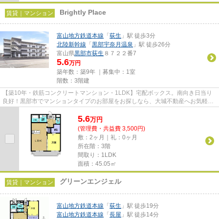
Brightly Place
賃貸｜マンション
富山地方鉄道本線
「
荻生
」駅 徒歩3分
北陸新幹線
「
黒部宇奈月温泉
」駅 徒歩26分
富山県
黒部市
荻生
８７２２番7
5.6
万円
築年数：築9年 ｜募集中：
1室
階数：3階建
【築10年・鉄筋コンクリートマンション・1LDK】宅配ボックス。南向き日当り
良好！黒部市でマンションタイプのお部屋をお探しなら、大城不動産へお気軽に
ご相談下さい！
5.6
万
円
(管理費・共益費 3,500円)
敷：2ヶ月｜礼：0ヶ月
所在階：3階
間取り：1LDK
面積：45.05㎡
グリーンエンジェル
賃貸｜マンション
富山地方鉄道本線
「
荻生
」駅 徒歩19分
富山地方鉄道本線
「
長屋
」駅 徒歩14分