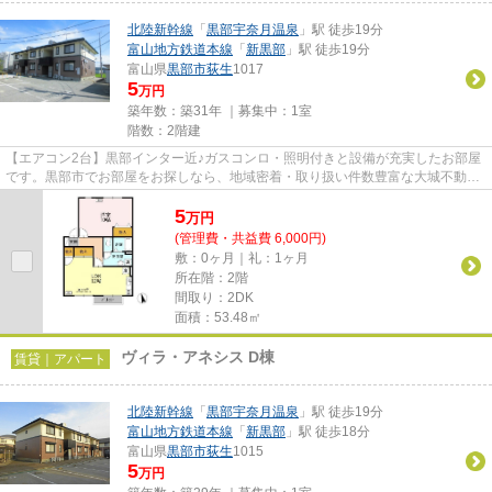
北陸新幹線
「
黒部宇奈月温泉
」駅 徒歩19分
富山地方鉄道本線
「
新黒部
」駅 徒歩19分
富山県
黒部市
荻生
1017
5
万円
築年数：築31年 ｜募集中：
1室
階数：2階建
【エアコン2台】黒部インター近♪ガスコンロ・照明付きと設備が充実したお部屋
です。黒部市でお部屋をお探しなら、地域密着・取り扱い件数豊富な大城不動産
へお気軽にご相談ください♪
5
万
円
(管理費・共益費 6,000円)
敷：0ヶ月｜礼：1ヶ月
所在階：2階
間取り：2DK
面積：53.48㎡
ヴィラ・アネシス D棟
賃貸｜アパート
北陸新幹線
「
黒部宇奈月温泉
」駅 徒歩19分
富山地方鉄道本線
「
新黒部
」駅 徒歩18分
富山県
黒部市
荻生
1015
5
万円