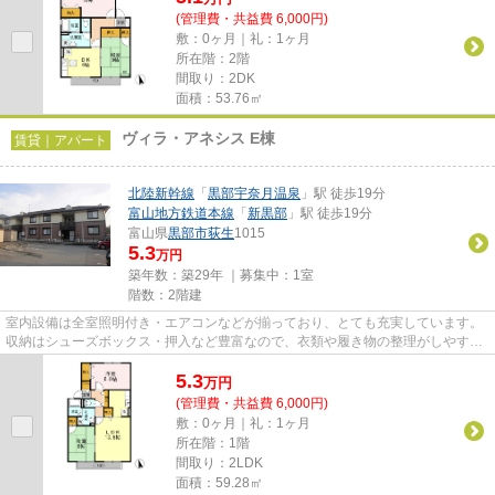
(管理費・共益費 6,000円)
敷：0ヶ月｜礼：1ヶ月
所在階：2階
間取り：2DK
面積：53.76㎡
ヴィラ・アネシス E棟
賃貸｜アパート
北陸新幹線
「
黒部宇奈月温泉
」駅 徒歩19分
富山地方鉄道本線
「
新黒部
」駅 徒歩19分
富山県
黒部市
荻生
1015
5.3
万円
築年数：築29年 ｜募集中：
1室
階数：2階建
室内設備は全室照明付き・エアコンなどが揃っており、とても充実しています。
収納はシューズボックス・押入など豊富なので、衣類や履き物の整理がしやすく
便利です。自宅から2駅利用で...
5.3
万
円
(管理費・共益費 6,000円)
敷：0ヶ月｜礼：1ヶ月
所在階：1階
間取り：2LDK
面積：59.28㎡