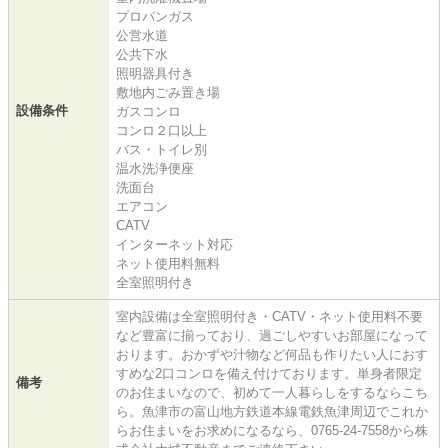
プロパンガス
公営水道
公共下水
照明器具付き
敷地内ごみ置き場
設備条件
ガスコンロ
コンロ２口以上
バス・トイレ別
温水洗浄便座
洗面台
エアコン
CATV
インターネット対応
ネット使用料無料
全室照明付き
室内設備は全室照明付き・CATV・ネット使用料不要
など豊富に揃っており、過ごしやすいお部屋になって
おります。おかずや汁物など何品も作りたい人におす
すめな2口コンロを備え付けております。単身者限定
備考
のお住まいなので、初めて一人暮らしをするならこち
ら。魚津市の富山地方鉄道本線電鉄魚津周辺でこれか
らお住まいをお求めになるなら、0765-24-7558から株