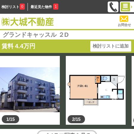
0
1
検討リスト
最近見た物件
お問合せ
グランドキャッスル ２D
賃料
4.4
万円
検討リストに追加
1/15
2/15