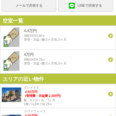
メールで共有する
LINEで共有する
空室一覧
4.4万円
2階/1K/33.96㎡
管理・共益:-/敷:2ヶ月/礼:0ヶ月
4万円
4階/1K/29.78㎡
管理・共益:-/敷:2ヶ月/礼:0ヶ月
エリアの近い物件
グレイナＥ
4.55
万
円
(管理費・共益費 2,300円)
敷：0ヶ月｜礼：1ヶ月
1階 / 1LDK / 50.29㎡
リヴァフォース
6.65
万
円