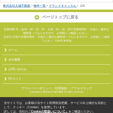
株式会社大城不動産
>
物件一覧
>
グランドキャッスル
>
２D
ページトップに戻る
営業時間:月～金09：00～18：30 土09：00～18：00※営業時間外・日祝のご案内も
随時承っておりますので、お気軽にご相談ください。
定休日:日祝※営業時間外・日祝のご案内も随時承っておりますので、お気軽にご相談
ください。GW,年末年始
ホーム
会社概要
お問い合わせ
PCサイト
プライバシーポリシー
利用規約
｜アクセスマップ
｜
Copyright(c) 株式会社大城不動産 All rights reserved.
当サイトでは、お客様の当サイト利用状況把握、サービス向上検討を目的と
して、クッキー（Cookie）を使用しています。
詳しくは、当社の
「Cookieの取扱いについて」
をご確認ください。