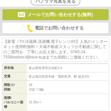
パノラマ写真を見る
メールでお問い合わせする(無料)
電話でお問い合わせする
【家電（TV,冷蔵庫,洗濯機,電子レンジ)付】人気のインター
ネット使用料無料！大城不動産スタッフが不動産に関して
のご質問を、丁寧にお応え致します。0765-24-
7558/oshiro-f@nice-tv.jpまでお気軽にご連絡ください。
所在地
富山県
魚津市
文化町
1-5
交通
富山地方鉄道本線
「
電鉄魚津
」駅 徒歩3分
間取り/
1K
詳細
洋室 7.0帖
面積/
バルコニー面
31.30㎡/-
積