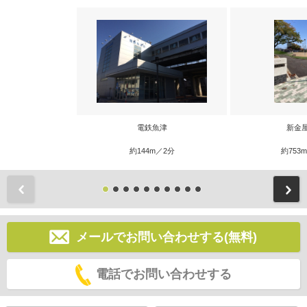
電鉄魚津
新金
約144m／2分
約753
前
メールでお問い合わせする(無料)
電話でお問い合わせする