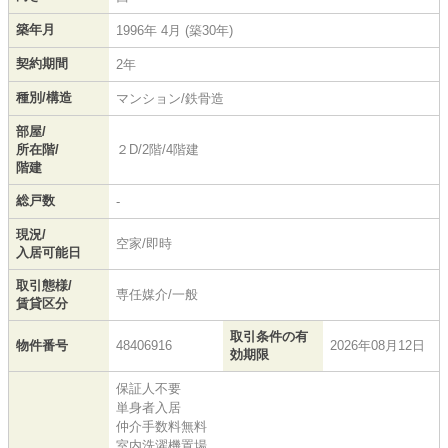
築年月
1996年 4月 (築30年)
契約期間
2年
種別/構造
マンション/鉄骨造
部屋/
所在階/
２D/2階/4階建
階建
総戸数
-
現況/
空家/即時
入居可能日
取引態様/
専任媒介/一般
賃貸区分
取引条件の有
物件番号
48406916
2026年08月12日
効期限
保証人不要
単身者入居
仲介手数料無料
室内洗濯機置場