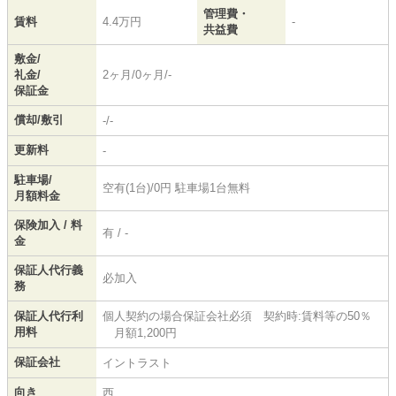
管理費・
賃料
4.4万円
-
共益費
敷金/
礼金/
2ヶ月/0ヶ月/-
保証金
償却/敷引
-/-
更新料
-
駐車場/
空有(1台)/0円 駐車場1台無料
月額料金
保険加入 / 料
有 / -
金
保証人代行義
必加入
務
保証人代行利
個人契約の場合保証会社必須 契約時:賃料等の50％
用料
月額1,200円
保証会社
イントラスト
向き
西