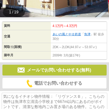
1 / 19
賃料
4.1万円～4.3万円
あいの風とやま鉄道
「
魚津
」駅 徒歩
交通
30分
間取り(面積)
2DK～2LDK(44.97㎡～53.97㎡)
築年月
2009年 3月(築17年)
メールでお問い合わせする(無料)
電話でお問い合わせする
気になるイチオシ物件情報：「リヴァンスＢ」。こちらの
物件は魚津市立清流小学校まで667m以内にあるのがポイ
ントです。清潔な敷地内ごみ置き場のある物件。こちらの