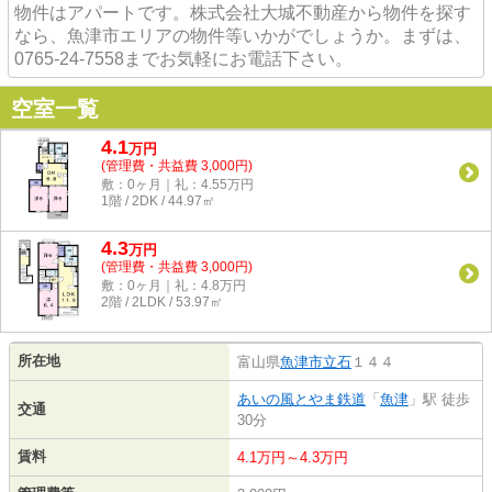
物件はアパートです。株式会社大城不動産から物件を探す
なら、魚津市エリアの物件等いかがでしょうか。まずは、
0765-24-7558までお気軽にお電話下さい。
空室一覧
4.1
万
円
(管理費・共益費 3,000円)
敷：0ヶ月｜礼：4.55万円
1階 / 2DK / 44.97㎡
4.3
万
円
(管理費・共益費 3,000円)
敷：0ヶ月｜礼：4.8万円
2階 / 2LDK / 53.97㎡
所在地
富山県
魚津市
立石
１４４
あいの風とやま鉄道
「
魚津
」駅 徒歩
交通
30分
賃料
4.1万円～4.3万円