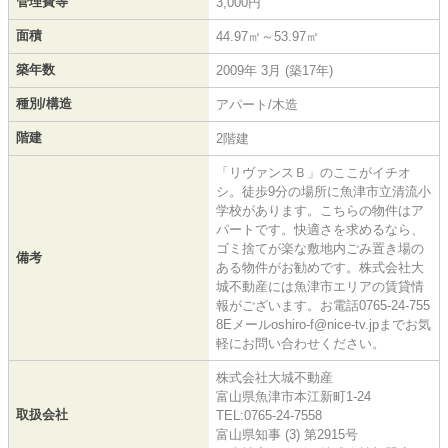
管理費等
3,000円
面積
44.97㎡～53.97㎡
築年数
2009年 3月 (築17年)
種別/構造
アパート/木造
階建
2階建
「リヴァンスＢ」のここがイチオ
シ。徒歩9分の場所に魚津市立清流小
学校があります。こちらの物件はア
パートです。快適さを求めるなら、
ゴミ捨てが楽な敷地内ごみ置き場の
備考
ある物件がお勧めです。株式会社大
城不動産には魚津市エリアの賃貸情
報がございます。お電話0765-24-755
8Eメールoshiro-f@nice-tv.jpまでお気
軽にお問い合わせください。
株式会社大城不動産
富山県魚津市本江新町1-24
取扱会社
TEL:0765-24-7558
富山県知事 (3) 第2915号