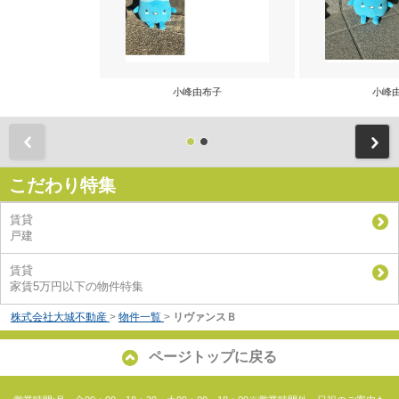
小峰由布子
小峰
前
こだわり特集
賃貸
戸建
賃貸
家賃5万円以下の物件特集
株式会社大城不動産
>
物件一覧
>
リヴァンスＢ
ページトップに戻る