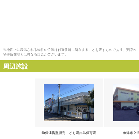
※地図上に表示される物件の位置は付近住所に所在することを表すものであり、実際の
物件所在地とは異なる場合がございます。
周辺施設
幼保連携型認定こども園吉島保育園
魚津市立