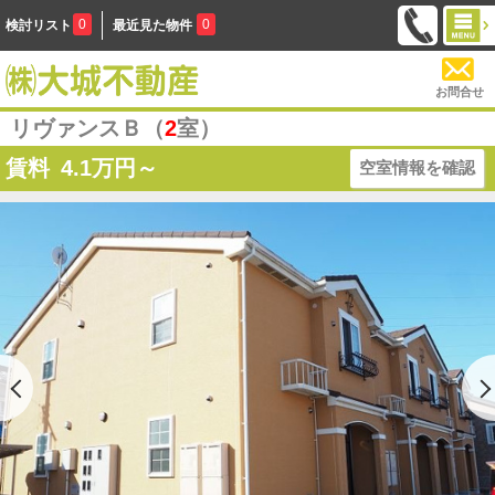
0
0
検討リスト
最近見た物件
お問合せ
リヴァンスＢ（
2
室）
賃料
4.1
万円～
空室情報を確認