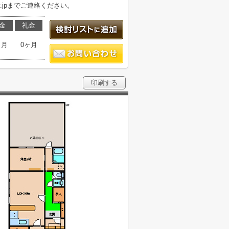
-tv.jpまでご連絡ください。
金
礼金
ヶ月
0ヶ月
印刷する