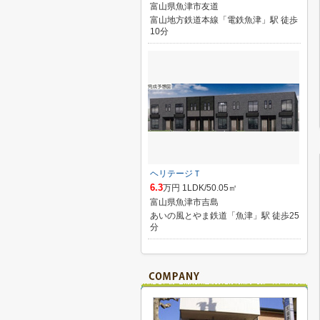
富山県魚津市友道
富山地方鉄道本線「電鉄魚津」駅 徒歩
10分
ヘリテージＴ
6.3
万円 1LDK/50.05㎡
富山県魚津市吉島
あいの風とやま鉄道「魚津」駅 徒歩25
分