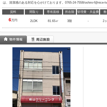
は、清潔感のある対応を心がけております。0765-24-7558/oshiro-f@nice
賃料
間取り
専有面積
所在階
管理費・共益費
敷
6
万円
2LDK
81.65㎡
3階
-
2