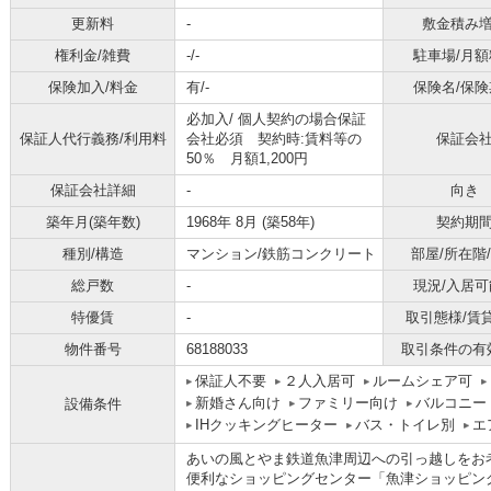
更新料
-
敷金積み
権利金/雑費
-/-
駐車場/月額
保険加入/料金
有/-
保険名/保険
必加入/
個人契約の場合保証
保証人代行義務/利用料
会社必須 契約時:賃料等の
保証会
50％ 月額1,200円
保証会社詳細
-
向き
築年月(築年数)
1968年 8月 (築58年)
契約期
種別/構造
マンション/鉄筋コンクリート
部屋/所在階
総戸数
-
現況/入居可
特優賃
-
取引態様/賃
物件番号
68188033
取引条件の有
保証人不要
２人入居可
ルームシェア可
新婚さん向け
ファミリー向け
バルコニー
設備条件
IHクッキングヒーター
バス・トイレ別
エ
あいの風とやま鉄道魚津周辺への引っ越しをお
便利なショッピングセンター「魚津ショッピング