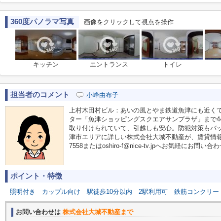
360度パノラマ写真
画像をクリックして視点を操作
キッチン
エントランス
トイレ
担当者のコメント
小峰由布子
上村木田村ビル：あいの風とやま鉄道魚津にも近く
ター「魚津ショッピングスクエアサンプラザ」まで4
取り付けられていて、引越しも安心。防犯対策もバ
津市エリアに詳しい株式会社大城不動産が、賃貸情報も生
7558またはoshiro-f@nice-tv.jpへお気軽にお問
ポイント・特徴
照明付き
カップル向け
駅徒歩10分以内
2駅利用可
鉄筋コンクリー
お問い合わせは
株式会社大城不動産まで