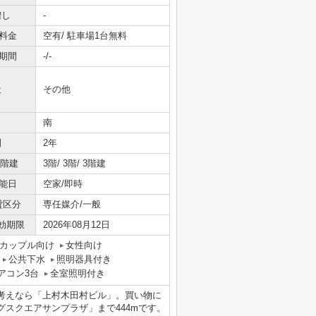
増し
-
料金
空有/ 駐車場1台無料
期間
-/-
社
その他
南
間
2年
/階建
3階/ 3階/ 3階建
能日
空家/即時
貸区分
専任媒介/一般
効期限
2026年08月12日
カップル向け
女性向け
公共下水
照明器具付き
アコン3台
全室照明付き
考えなら「上村木田村ビル」。買い物に
スクエアサンプラザ」まで444mです。