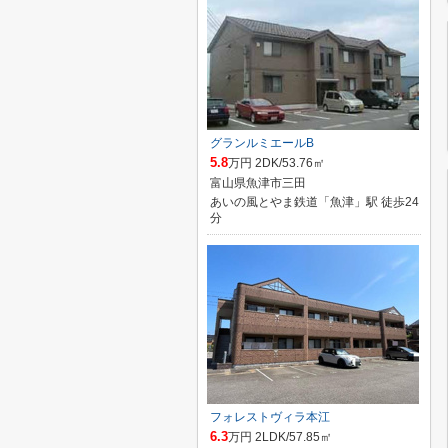
グランルミエールB
5.8
万円 2DK/53.76㎡
富山県魚津市三田
あいの風とやま鉄道「魚津」駅 徒歩24
分
フォレストヴィラ本江
6.3
万円 2LDK/57.85㎡