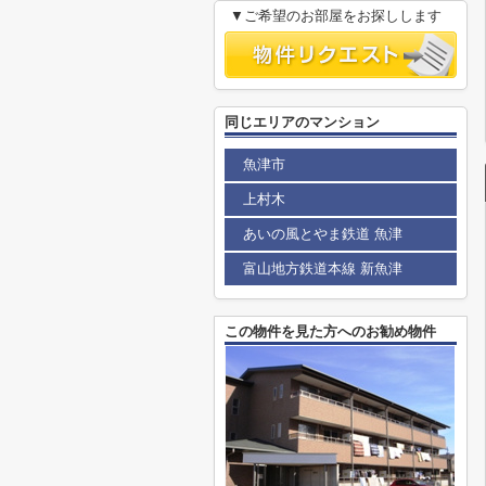
▼ご希望のお部屋をお探しします
同じエリアのマンション
魚津市
上村木
あいの風とやま鉄道 魚津
富山地方鉄道本線 新魚津
この物件を見た方へのお勧め物件