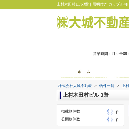
営業時間：月～金09
株式会社大城不動産
>
物件一覧
>
上
上村木田村ビル 3階
掲載物件数
件
公開物件数
件