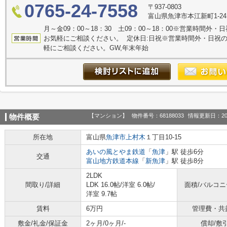
0765-24-7558
〒937-0803
富山県魚津市本江新町1-2
月～金09：00～18：30 土09：00～18：00※営業時間
お気軽にご相談ください。 定休日:日祝※営業時間外・日祝
軽にご相談ください。GW,年末年始
【マンション】
物件番号：68188033
情報更新日：20
物件概要
所在地
富山県
魚津市
上村木
１丁目10-15
あいの風とやま鉄道
「
魚津
」駅 徒歩6分
交通
富山地方鉄道本線
「
新魚津
」駅 徒歩8分
2LDK
間取り/詳細
LDK 16.0帖
/
洋室 6.0帖
/
面積/バルコ
洋室 9.7帖
賃料
6万円
管理費・共
敷金/礼金/保証金
2ヶ月/0ヶ月/-
償却/敷