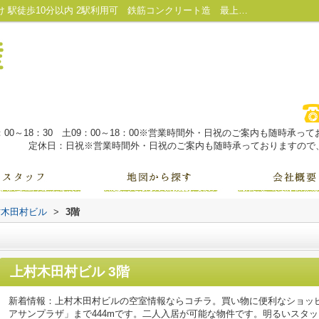
上村木田村ビル3階｜照明付き カップル向け 駅徒歩10分以内 2駅利用可 鉄筋コンクリート造 最上階｜魚津市・黒部市の不動産は株式会社大城不動産にお任せ！
：00～18：30 土09：00～18：00※営業時間外・日祝のご案内も随時承
定休日：日祝※営業時間外・日祝のご案内も随時承っておりますので、
村木田村ビル
>
3階
上村木田村ビル 3階
新着情報：上村木田村ビルの空室情報ならコチラ。買い物に便利なショッ
アサンプラザ」まで444mです。二人入居が可能な物件です。明るいスタ