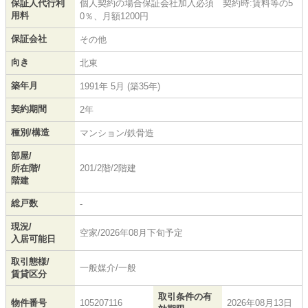
保証人代行利
個人契約の場合保証会社加入必須 契約時:賃料等の5
用料
0％、月額1200円
保証会社
その他
向き
北東
築年月
1991年 5月 (築35年)
契約期間
2年
種別/構造
マンション/鉄骨造
部屋/
所在階/
201/2階/2階建
階建
総戸数
-
現況/
空家/2026年08月下旬予定
入居可能日
取引態様/
一般媒介/一般
賃貸区分
取引条件の有
物件番号
105207116
2026年08月13日