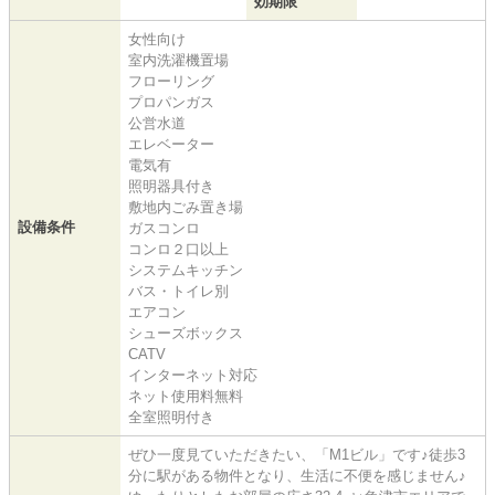
効期限
女性向け
室内洗濯機置場
フローリング
プロパンガス
公営水道
エレベーター
電気有
照明器具付き
敷地内ごみ置き場
設備条件
ガスコンロ
コンロ２口以上
システムキッチン
バス・トイレ別
エアコン
シューズボックス
CATV
インターネット対応
ネット使用料無料
全室照明付き
ぜひ一度見ていただきたい、「M1ビル」です♪徒歩3
分に駅がある物件となり、生活に不便を感じません♪