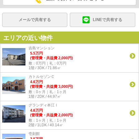
メールで共有する
LINEで共有する
エリアの近い物件
吉島マンション
5.5
万
円
(管理費・共益費 2,000円)
敷：0万円｜礼：0万円
1階 / 3DK / 71.86㎡
カトルセゾンＣ
4.6
万
円
(管理費・共益費 3,000円)
敷：0ヶ月｜礼：1ヶ月
1階 / 2DK / 44.97㎡
グランディ本江Ⅰ
4.6
万
円
(管理費・共益費 2,000円)
敷：1ヶ月｜礼：1ヶ月
2階 / 1LDK / 40.14㎡
壱刻館
3.5
万
円