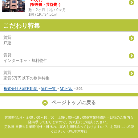
(管理費・共益費 -)
敷：2ヶ月｜礼：0ヶ月
1階 / 1K / 34.51㎡
こだわり特集
賃貸
戸建
賃貸
インターネット無料物件
賃貸
家賃5万円以下の物件特集
株式会社大城不動産
>
物件一覧
>
M1ビル
>
201
ページトップに戻る
営業時間:月～金09：00～18：30 土09：00～18：00※営業時間外・日祝のご案内も
随時承っておりますので、お気軽にご相談ください。
定休日:日祝※営業時間外・日祝のご案内も随時承っておりますので、お気軽にご相談
ください。GW,年末年始