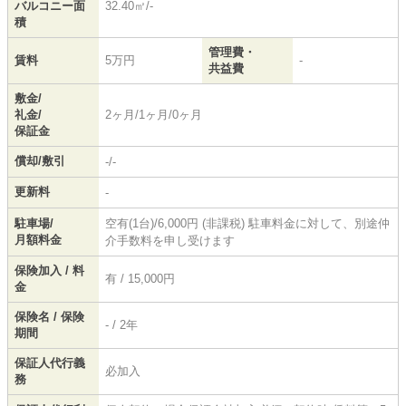
バルコニー面
32.40㎡/-
積
管理費・
賃料
5万円
-
共益費
敷金/
礼金/
2ヶ月/1ヶ月/0ヶ月
保証金
償却/敷引
-/-
更新料
-
駐車場/
空有(1台)/6,000円 (非課税) 駐車料金に対して、別途仲
月額料金
介手数料を申し受けます
保険加入 / 料
有 / 15,000円
金
保険名 / 保険
- / 2年
期間
保証人代行義
必加入
務