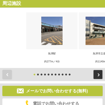
周辺施設
魚津駅
魚津市立
約277m／4分
約1140
前
メールでお問い合わせする(無料)
電話でお問い合わせする