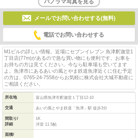
パノラマ写真を見る
メールでお問い合わせする(無料)
電話でお問い合わせする
M1ビルの詳しい情報。近場にセブンイレブン 魚津釈迦堂1
丁目店(77m)があるので急な買い物にも便利です。お車を
お持ちの方は見てください。今なら駐車場も空いてます
よ。魚津市にあるあいの風とやま鉄道魚津近くに住む予定
の方は、0765-24-7558からお気軽に株式会社大城不動産に
ご相談ください。
所在地
富山県
魚津市
釈迦堂
１丁目12-10
交通
あいの風とやま鉄道
「
魚津
」駅 徒歩3分
間取り/
1K
詳細
洋室 11.5帖
面積/