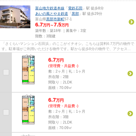
富山地方鉄道本線
「
電鉄石田
」駅 徒歩8分
あいの風とやま鉄道
「
黒部
」駅 徒歩29分
富山県
黒部市
新町
57-1
6.7
7.5
万円～
万円
築年数：築18年 ｜募集中：
3室
階数：3階建
「さくらいマンション石田浜」のここがイチオシ。こちらは賃料6.7万円の物件で
す。駐車場がご利用いただける物件です。駅から徒歩8分の物件で、アクセス良
好です。新生活を黒部市で始...
6.7
万
円
(管理費・共益費 -)
敷：2ヶ月｜礼：1ヶ月
所在階：2階
間取り：2LDK
面積：70.09㎡
6.7
万
円
(管理費・共益費 -)
敷：2ヶ月｜礼：1ヶ月
所在階：3階
間取り：2LDK
面積：70.09㎡