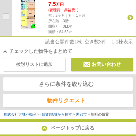
7.5
万
円
(管理費・共益費 -)
敷：2ヶ月｜礼：1ヶ月
所在階：3階
間取り：3LDK
面積：84.53㎡
該当公開件数
1
棟 空き数
3
件
1-1
棟表示
チェックした物件をまとめて
検討リストに追加
お問い合わせ
さらに条件を絞り込む
物件リクエスト
株式会社大城不動産
>
(賃貸)地域から探す
>
黒部市
>
新町の賃貸
ページトップに戻る