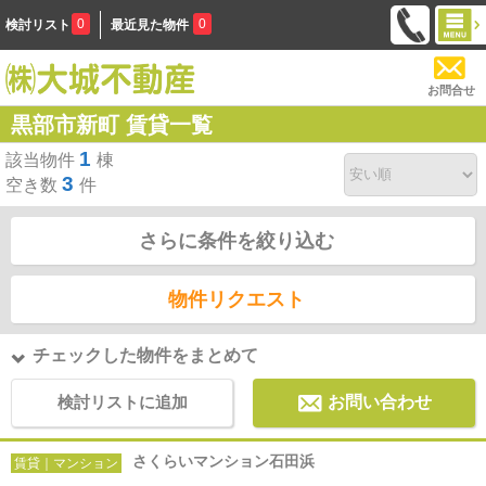
0
0
検討リスト
最近見た物件
お問合せ
黒部市新町 賃貸一覧
1
該当物件
棟
3
空き数
件
さらに条件を絞り込む
物件リクエスト
チェックした物件をまとめて
検討リストに追加
お問い合わせ
さくらいマンション石田浜
賃貸｜マンション