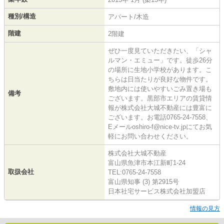
種別/構造
アパート/木造
階建
2階建
ぜひ一度見ていただきたい、「シャ
ルマン・エミュー」です。徒歩26分
の場所に生地小学校があります。こ
ちらは日当たりが良好な物件です。
敷地内には使いやすいごみ置き場も
備考
ございます。黒部市エリアの賃貸情
報が株式会社大城不動産には豊富に
ございます。お電話0765-24-7558、
Eメールoshiro-f@nice-tv.jpにてお気
軽にお問い合わせください。
株式会社大城不動産
富山県魚津市本江新町1-24
取扱会社
TEL:0765-24-7558
富山県知事 (3) 第2915号
日本社宅サービス株式会社加盟店
情報の見方