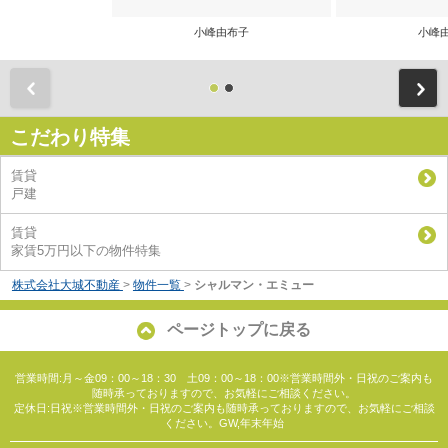
小峰由布子
小峰
前
こだわり特集
賃貸
戸建
賃貸
家賃5万円以下の物件特集
株式会社大城不動産
>
物件一覧
>
シャルマン・エミュー
ページトップに戻る
営業時間:月～金09：00～18：30 土09：00～18：00※営業時間外・日祝のご案内も
随時承っておりますので、お気軽にご相談ください。
定休日:日祝※営業時間外・日祝のご案内も随時承っておりますので、お気軽にご相談
ください。GW,年末年始