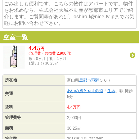
ごみ出しも便利です。こちらの物件はアパートです。物件
をお求めなら、株式会社大城不動産が黒部市エリアでご紹
介します。ご質問等があれば、oshiro-f@nice-tv.jpまでお気
軽にお問い合わせ下さい。
空室一覧
4.4
万
円
(管理費・共益費 2,900円)
敷：0ヶ月｜礼：1ヶ月
1階 / 1R / 36.25㎡
所在地
富山県
黒部市
飛騨
５６７
あいの風とやま鉄道
「
生地
」駅 徒歩
交通
5分
賃料
4.4万円
管理費等
2,900円
面積
36.25㎡
築年数
2013年 1月 (築13年)