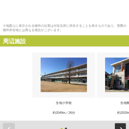
※地図上に表示される物件の位置は付近住所に所在することを表すものであり、実際の
物件所在地とは異なる場合がございます。
周辺施設
生地小学校
生地
約2049m／26分
約2020
前