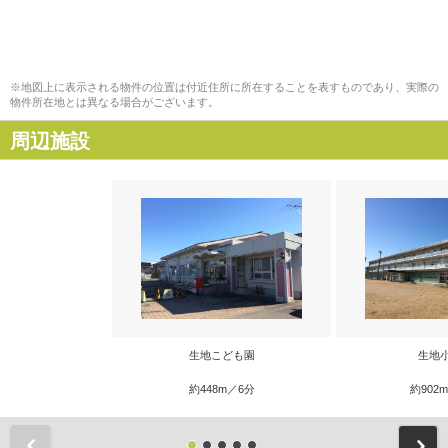
※地図上に表示される物件の位置は付近住所に所在することを表すものであり、実際の
物件所在地とは異なる場合がございます。
周辺施設
生地こども園
生地
約448m／6分
約902
前