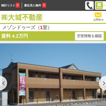
0
0
検討リスト
最近見た物件
お問合せ
メゾンドゥーズ（
1
室）
賃料
4.2万円
空室情報を確認