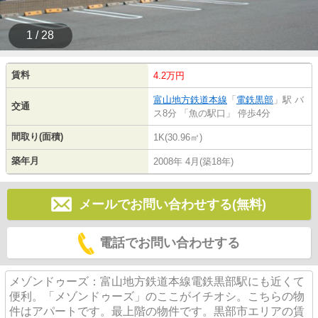
1 / 28
賃料
4.2万円
富山地方鉄道本線
「
電鉄黒部
」駅 バ
交通
ス8分 「魚の駅口」 停歩4分
間取り(面積)
1K(30.96㎡)
築年月
2008年 4月(築18年)
メールでお問い合わせする(無料)
電話でお問い合わせする
メゾンドゥーズ：富山地方鉄道本線電鉄黒部駅にも近くて
便利。「メゾンドゥーズ」のここがイチオシ。こちらの物
件はアパートです。最上階の物件です。黒部市エリアの賃