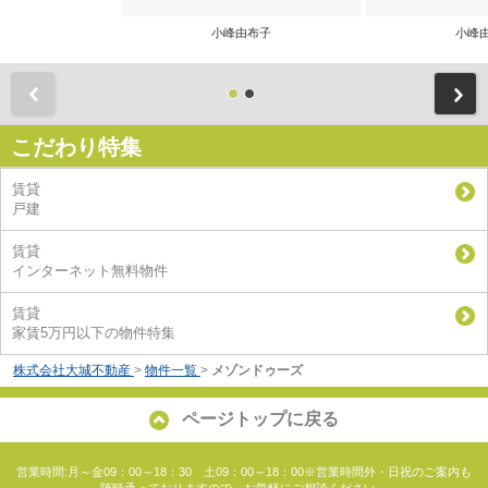
小峰由布子
小峰
前
こだわり特集
賃貸
戸建
賃貸
インターネット無料物件
賃貸
家賃5万円以下の物件特集
株式会社大城不動産
>
物件一覧
>
メゾンドゥーズ
ページトップに戻る
営業時間:月～金09：00～18：30 土09：00～18：00※営業時間外・日祝のご案内も