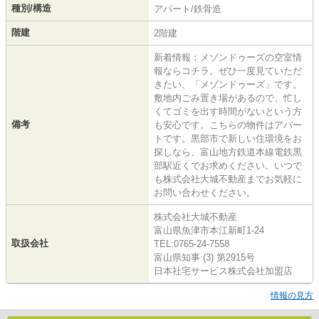
種別/構造
アパート/鉄骨造
階建
2階建
新着情報：メゾンドゥーズの空室情
報ならコチラ。ぜひ一度見ていただ
きたい、「メゾンドゥーズ」です。
敷地内ごみ置き場があるので、忙し
くてゴミを出す時間がないという方
備考
も安心です。こちらの物件はアパー
トです。黒部市で新しい住環境をお
探しなら、富山地方鉄道本線電鉄黒
部駅近くでお求めください。いつで
も株式会社大城不動産までお気軽に
お問い合わせください。
株式会社大城不動産
富山県魚津市本江新町1-24
取扱会社
TEL:0765-24-7558
富山県知事 (3) 第2915号
日本社宅サービス株式会社加盟店
情報の見方