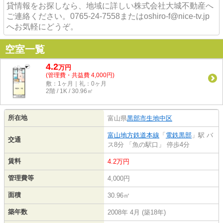
貸情報をお探しなら、地域に詳しい株式会社大城不動産へ
ご連絡ください。0765-24-7558またはoshiro-f@nice-tv.jp
へお気軽にどうぞ。
空室一覧
4.2
万
円
(管理費・共益費 4,000円)
敷：1ヶ月｜礼：0ヶ月
2階 / 1K / 30.96㎡
所在地
富山県
黒部市
生地中区
富山地方鉄道本線
「
電鉄黒部
」駅 バ
交通
ス8分 「魚の駅口」 停歩4分
賃料
4.2万円
管理費等
4,000円
面積
30.96㎡
築年数
2008年 4月 (築18年)